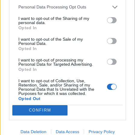
elftal?
Personal Data Processing Opt Outs
I want to opt-out of the Sharing of my
Kuhn heeft al gespeeld voor jeugdelftallen van Nederland en
personal data.
is de aanvoerder van Oranje onder 19.
Opted In
I want to opt-out of the Sale of my
Tot wanneer staat Wessel Kuhn onder
Personal Data.
contract bij PSV en wat is zijn
Opted In
marktwaarde?
I want to opt-out of processing my
Personal Data for Targeted Advertising.
PSV en Kuhn zijn contractueel tot medio 2028 verbonden
Opted In
aan elkaar en hij is 500 duizend euro waard (per juli 2025).
I want to opt-out of Collection, Use,
Retention, Sale, and/or Sharing of my
Personal Data that Is Unrelated with the
Een ander talent dat recentelijk in de PSV-selectie in de
Purposes for which it was collected.
Champions League werd opgenomen was
Tai Abed.
Opted Out
Lees ook:
CONFIRM
Alles wat je moet weten over Tai Abed, Israëlisch
toptalent van PSV
PSV op rapport: De Jong en middenvelder scoren
hoge voldoende
Data Deletion
Data Access
Privacy Policy