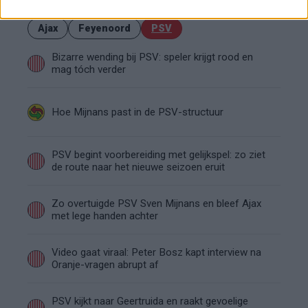
Ajax
Feyenoord
PSV
Bizarre wending bij PSV: speler krijgt rood en
mag tóch verder
Hoe Mijnans past in de PSV-structuur
PSV begint voorbereiding met gelijkspel: zo ziet
de route naar het nieuwe seizoen eruit
Zo overtuigde PSV Sven Mijnans en bleef Ajax
met lege handen achter
Video gaat viraal: Peter Bosz kapt interview na
Oranje-vragen abrupt af
PSV kijkt naar Geertruida en raakt gevoelige