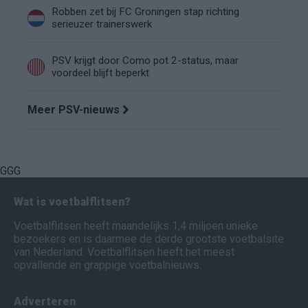
Robben zet bij FC Groningen stap richting
serieuzer trainerswerk
PSV krijgt door Como pot 2-status, maar
voordeel blijft beperkt
Meer PSV-nieuws
GGG
Wat is voetbalflitsen?
Voetbalflitsen heeft maandelijks 1,4 miljoen unieke
bezoekers en is daarmee de derde grootste voetbalsite
van Nederland. Voetbalflitsen heeft het meest
opvallende en grappige voetbalnieuws.
Adverteren