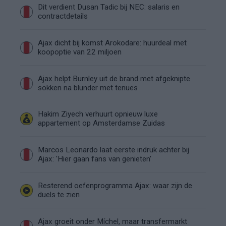
Dit verdient Dusan Tadic bij NEC: salaris en
contractdetails
Ajax dicht bij komst Arokodare: huurdeal met
koopoptie van 22 miljoen
Ajax helpt Burnley uit de brand met afgeknipte
sokken na blunder met tenues
Hakim Ziyech verhuurt opnieuw luxe
appartement op Amsterdamse Zuidas
Marcos Leonardo laat eerste indruk achter bij
Ajax: 'Hier gaan fans van genieten'
Resterend oefenprogramma Ajax: waar zijn de
duels te zien
Ajax groeit onder Míchel, maar transfermarkt