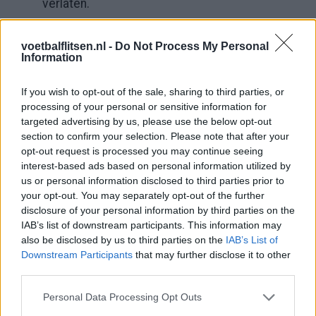
verlaten.
​(Tekst gaat verder onder de video)
voetbalflitsen.nl -
Do Not Process My Personal
Information
If you wish to opt-out of the sale, sharing to third parties, or
processing of your personal or sensitive information for
targeted advertising by us, please use the below opt-out
section to confirm your selection. Please note that after your
opt-out request is processed you may continue seeing
interest-based ads based on personal information utilized by
us or personal information disclosed to third parties prior to
your opt-out. You may separately opt-out of the further
disclosure of your personal information by third parties on the
IAB’s list of downstream participants. This information may
also be disclosed by us to third parties on the
IAB’s List of
Downstream Participants
that may further disclose it to other
third parties.
Personal Data Processing Opt Outs
In de zomer van
2020
had Manchester City maar liefst 45