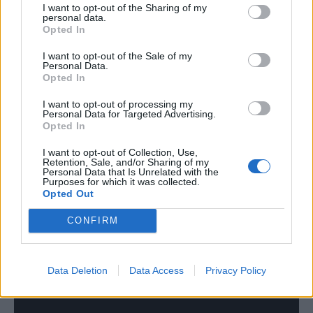
miljoen euro over voor Aké. Bij deze club is de verdediger
I want to opt-out of the Sharing of my
personal data.
momenteel nog steeds actief.
Opted In
Op
27 september 2020
scoorde Aké zijn
I want to opt-out of the Sale of my
eerste competitiedoelpunt voor Manchester
Personal Data.
City in de met 2–5 verloren thuiswedstrijd
Opted In
tegen Leicester City.
I want to opt-out of processing my
​Na een sterke start kreeg Aké problemen met
Personal Data for Targeted Advertising.
de hamstring, waardoor zijn speeltijd beperkt
Opted In
bleef.
In zijn eerste seizoen werd Aké in
2021
I want to opt-out of Collection, Use,
meteen kampioen met Manchester City, ook
Retention, Sale, and/or Sharing of my
Personal Data that Is Unrelated with the
werd de League Cup gewonnen.
Purposes for which it was collected.
In seizoen
2022/2023
liet Aké zich zien en won
Opted Out
hij met zijn club zowel het kampioenschap, als
de beker, als de Champions League.
CONFIRM
​(Tekst gaat verder onder de video)
Data Deletion
Data Access
Privacy Policy