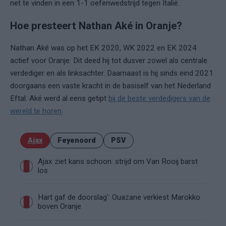
net te vinden in een 1-1 oefenwedstrijd tegen Italië.
Hoe presteert Nathan Aké in Oranje?
Nathan Aké was op het EK 2020, WK 2022 en EK 2024
actief voor Oranje. Dit deed hij tot dusver zowel als centrale
verdediger en als linksachter. Daarnaast is hij sinds eind 2021
doorgaans een vaste kracht in de basiself van het Nederland
Eftal. Aké werd al eens getipt
bij de beste verdedigers van de
wereld te horen
.
Ajax
Feyenoord
PSV
Ajax ziet kans schoon: strijd om Van Rooij barst
los
Hart gaf de doorslag': Ouazane verkiest Marokko
boven Oranje