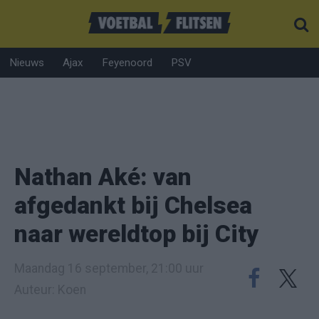
Nieuws
Ajax
Feyenoord
PSV
Nathan Aké: van
afgedankt bij Chelsea
naar wereldtop bij City
Maandag 16 september, 21:00 uur
Auteur: Koen