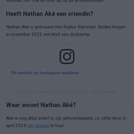
voetbalt zelf ook en doet dit op de amateurvelden.
Heeft Nathan Aké een vriendin?
Nathan Aké is getrouwd met
Kaylee Ramman
. Beiden kregen
in november 2022 een kind; een dochtertje.
Dit bericht op Instagram bekijken
Een bericht gedeeld door Nathan Ake (@nathanake)
Waar woont Nathan Aké?
Aké is nog altijd actief in zijn geboorteplaats, zo zette hij er in
april 2024
zijn woning
te huur.