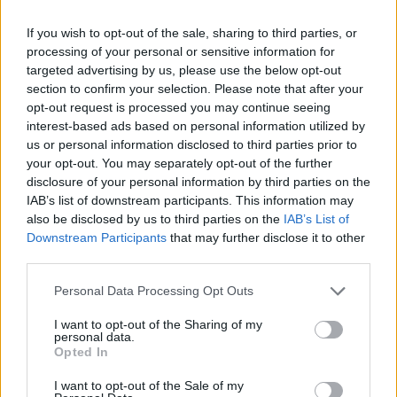
If you wish to opt-out of the sale, sharing to third parties, or
Hakim Ziyech verhuurt opnieuw luxe
appartement op Amsterdamse Zuidas
processing of your personal or sensitive information for
targeted advertising by us, please use the below opt-out
section to confirm your selection. Please note that after your
Marcos Leonardo laat eerste indruk achter bij
opt-out request is processed you may continue seeing
Ajax: 'Hier gaan fans van genieten'
interest-based ads based on personal information utilized by
us or personal information disclosed to third parties prior to
Resterend oefenprogramma Ajax: waar zijn de
your opt-out. You may separately opt-out of the further
duels te zien
disclosure of your personal information by third parties on the
IAB’s list of downstream participants. This information may
also be disclosed by us to third parties on the
IAB’s List of
Ajax groeit onder Míchel, maar transfermarkt
Downstream Participants
that may further disclose it to other
blijft cruciaal
third parties.
Ajax-talent Mohamed Abdalla schrijft Europese
Personal Data Processing Opt Outs
geschiedenis
I want to opt-out of the Sharing of my
personal data.
Shane Kluivert krijgt kans van Flick en begint in
Opted In
de basis bij FC Barcelona
I want to opt-out of the Sale of my