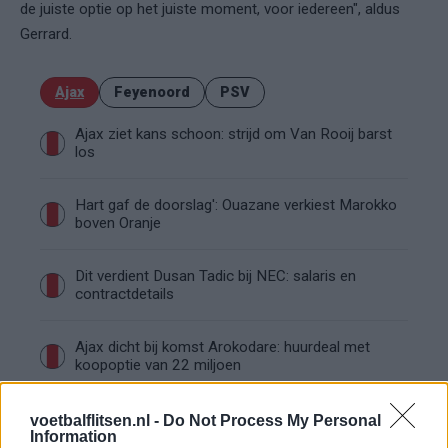
de juiste optie op het juiste moment, voor iedereen", aldus
Gerrard.
Ajax
Feyenoord
PSV
Ajax ziet kans schoon: strijd om Van Rooij barst
los
Hart gaf de doorslag': Ouazane verkiest Marokko
boven Oranje
Dit verdient Dusan Tadic bij NEC: salaris en
contractdetails
Ajax dicht bij komst Arokodare: huurdeal met
koopoptie van 22 miljoen
Ajax helpt Burnley uit de brand met afgeknipte
voetbalflitsen.nl -
Do Not Process My Personal
sokken na blunder met tenues
Information