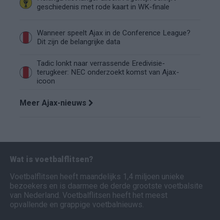
geschiedenis met rode kaart in WK-finale
Wanneer speelt Ajax in de Conference League?
Dit zijn de belangrijke data
Tadic lonkt naar verrassende Eredivisie-
terugkeer: NEC onderzoekt komst van Ajax-
icoon
Meer Ajax-nieuws
Wat is voetbalflitsen?
Voetbalflitsen heeft maandelijks 1,4 miljoen unieke
bezoekers en is daarmee de derde grootste voetbalsite
van Nederland. Voetbalflitsen heeft het meest
opvallende en grappige voetbalnieuws.