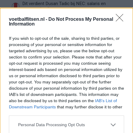
Dit verdient Dusan Tadic bij NEC: salaris en
contractdetails
voetbalflitsen.nl -
Do Not Process My Personal
Information
Ajax dicht bij komst Arokodare: huurdeal met
koopoptie van 22 miljoen
If you wish to opt-out of the sale, sharing to third parties, or
processing of your personal or sensitive information for
Ajax helpt Burnley uit de brand met afgeknipte
targeted advertising by us, please use the below opt-out
sokken na blunder met tenues
section to confirm your selection. Please note that after your
opt-out request is processed you may continue seeing
Hakim Ziyech verhuurt opnieuw luxe
interest-based ads based on personal information utilized by
appartement op Amsterdamse Zuidas
us or personal information disclosed to third parties prior to
your opt-out. You may separately opt-out of the further
Marcos Leonardo laat eerste indruk achter bij
disclosure of your personal information by third parties on the
Ajax: 'Hier gaan fans van genieten'
IAB’s list of downstream participants. This information may
also be disclosed by us to third parties on the
IAB’s List of
Downstream Participants
that may further disclose it to other
Resterend oefenprogramma Ajax: waar zijn de
third parties.
duels te zien
Personal Data Processing Opt Outs
Ajax groeit onder Míchel, maar transfermarkt