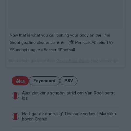
Now that is what you call putting your body on the line!
Great goalline clearance 🔥🔥⠀ (🎥 Penicuik Athletic TV)
#SundayLeague #Soccer #Football
Een bericht gedeeld door
Grass Root Goals
(@grassrootgoals) op
Ajax
Feyenoord
PSV
Ajax ziet kans schoon: strijd om Van Rooij barst
los
Hart gaf de doorslag': Ouazane verkiest Marokko
boven Oranje