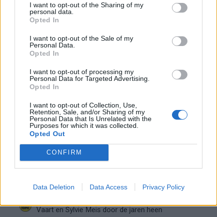
blijft cruciaal
I want to opt-out of the Sharing of my
personal data.
Opted In
Ajax-talent Mohamed Abdalla schrijft Europese
geschiedenis
I want to opt-out of the Sale of my
Personal Data.
Opted In
Shane Kluivert krijgt kans van Flick en begint in
I want to opt-out of processing my
de basis bij FC Barcelona
Personal Data for Targeted Advertising.
Opted In
Servische media vergelijken Ajax-talent Abdellah
I want to opt-out of Collection, Use,
Ouazane met Lionel Messi
Retention, Sale, and/or Sharing of my
Personal Data that Is Unrelated with the
Purposes for which it was collected.
Ajax zet grote stap richting volgende ronde na
Opted Out
ruime zege op Vojvodina
CONFIRM
Dusan Tadic kijkt met bijzondere gevoelens naar
Ajax - Vojvodina
Data Deletion
Data Access
Privacy Policy
Zo veranderde de relatie tussen Rafael van der
Vaart en Sylvie Meis door de jaren heen