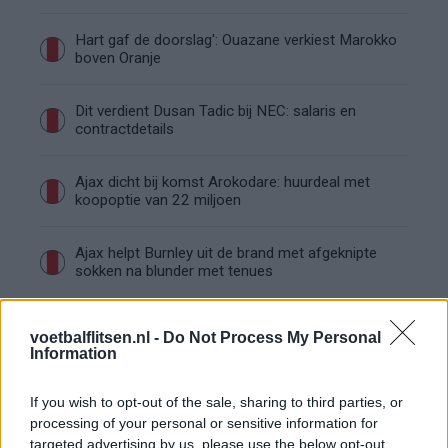
Hart gaf de doorslag': Ouazane verkiest Marokko
boven Oranje
Dit verdient Dusan Tadic bij NEC: salaris en
contractdetails
Ajax dicht bij komst Arokodare: huurdeal met
koopoptie van 22 miljoen
Ajax helpt Burnley uit de brand met afgeknipte
sokken na blunder met tenues
Hakim Ziyech verhuurt opnieuw luxe
voetbalflitsen.nl -
Do Not Process My Personal
appartement op Amsterdamse Zuidas
Information
Marcos Leonardo laat eerste indruk achter bij
If you wish to opt-out of the sale, sharing to third parties, or
Ajax: 'Hier gaan fans van genieten'
processing of your personal or sensitive information for
targeted advertising by us, please use the below opt-out