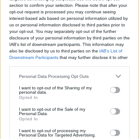
Resterend oefenprogramma Ajax: waar zijn de
section to confirm your selection. Please note that after your
duels te zien
opt-out request is processed you may continue seeing
interest-based ads based on personal information utilized by
us or personal information disclosed to third parties prior to
Ajax groeit onder Míchel, maar transfermarkt
your opt-out. You may separately opt-out of the further
blijft cruciaal
disclosure of your personal information by third parties on the
IAB’s list of downstream participants. This information may
Ajax-talent Mohamed Abdalla schrijft Europese
also be disclosed by us to third parties on the
IAB’s List of
geschiedenis
Downstream Participants
that may further disclose it to other
third parties.
Shane Kluivert krijgt kans van Flick en begint in
Personal Data Processing Opt Outs
de basis bij FC Barcelona
I want to opt-out of the Sharing of my
personal data.
Servische media vergelijken Ajax-talent Abdellah
Opted In
Ouazane met Lionel Messi
I want to opt-out of the Sale of my
Personal Data.
Ajax zet grote stap richting volgende ronde na
Opted In
ruime zege op Vojvodina
I want to opt-out of processing my
Personal Data for Targeted Advertising.
Dusan Tadic kijkt met bijzondere gevoelens naar