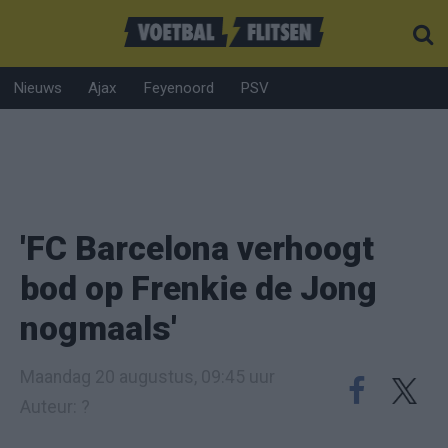
Nieuws
Ajax
Feyenoord
PSV
'FC Barcelona verhoogt
bod op Frenkie de Jong
nogmaals'
Maandag 20 augustus, 09:45 uur
Auteur: ?