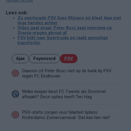
handen achter
Lees ook:
Zo overtuigde PSV Sven Mijnans en bleef Ajax met
lege handen achter
Video gaat viraal: Peter Bosz kapt interview na
Oranje-vragen abrupt af
PSV kijkt naar Geertruida en raakt gevoelige
transferlijn
Ajax
Feyenoord
PSV
Daarom zit Peter Bosz niet op de bank bij PSV
tegen FC Eindhoven
Welke keeper kiest FC Twente als Drommel
afhaakt? Deze opties heeft Ten Hag
PSV-shirts zorgen voor hilariteit tijdens
Rotterdams Zomercarnaval: 'Dat kan hier niet'