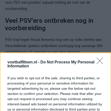
voor PSV een positief signaal richting de rest van de
voorbereiding.
Veel PSV’ers ontbreken nog in
voorbereiding
PSV trad tegen Royal Antwerp nog niet op volle sterkte aan.
Verschillende spelers ontbreken voorlopig nog vanwege WK-
verplichtingen of vakantie na een lang seizoen.
voetbalflitsen.nl -
Do Not Process My Personal
Ricardo Pepi en Sergiño Dest zijn nog actief op het WK.
Information
Andere spelers, onder wie Matej Kovar, Guus Til, Esmir
Bajraktarevic, Armando Obispo, Ivan Perisic en Paul Wanner,
If you wish to opt-out of the sale, sharing to third parties, or
hebben nog rust gekregen voordat zij aansluiten bij de groep.
processing of your personal or sensitive information for
targeted advertising by us, please use the below opt-out
Ook Ruben van Bommel was nog niet inzetbaar. Zijn rentree
section to confirm your selection. Please note that after your
wordt waarschijnlijk pas volgende week of de week daarna
opt-out request is processed you may continue seeing
interest-based ads based on personal information utilized by
verwacht. Voor Mauro Júnior geldt hetzelfde. Hij sloot het
us or personal information disclosed to third parties prior to