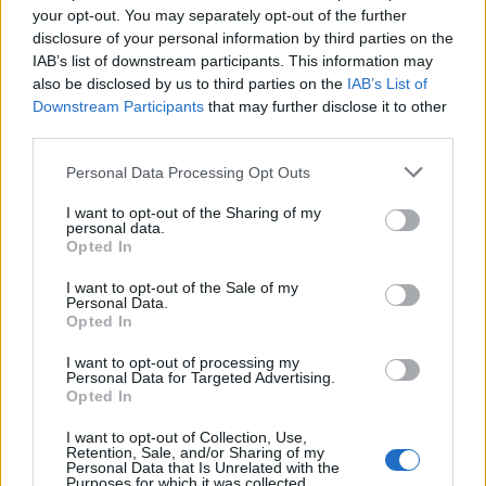
vorige seizoen af met een blessure en wordt eveneens rustig
your opt-out. You may separately opt-out of the further
teruggebracht.
disclosure of your personal information by third parties on the
IAB’s list of downstream participants. This information may
Dat maakt de eerste weken van PSV wat rommelig, maar niet
also be disclosed by us to third parties on the
IAB’s List of
ongebruikelijk. Bosz werkt voorlopig met een gemengde groep
Downstream Participants
that may further disclose it to other
third parties.
van vaste krachten, talenten en spelers die terugkomen van
blessures.
Personal Data Processing Opt Outs
Raków, Villarreal en FC Eindhoven
I want to opt-out of the Sharing of my
personal data.
wachten nog
Opted In
I want to opt-out of the Sale of my
PSV begon de voorbereiding al op maandag 29 juni met de
Personal Data.
eerste training. Na het gelijkspel tegen Royal Antwerp wacht
Opted In
op zaterdag 11 juli de volgende oefenwedstrijd. Dan neemt de
I want to opt-out of processing my
ploeg van Bosz het op tegen Raków Częstochowa.
Personal Data for Targeted Advertising.
Opted In
Op zaterdag 18 juli staat opnieuw een oefenwedstrijd gepland,
I want to opt-out of Collection, Use,
al is de tegenstander daarvan nog niet bekend. Daarna reist
Retention, Sale, and/or Sharing of my
Personal Data that Is Unrelated with the
PSV af naar Duitsland voor een trainingskamp in
Purposes for which it was collected.