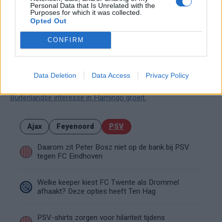
heeft zich ontwikkeld tot een complete middenvelder met
Personal Data that Is Unrelated with the
Purposes for which it was collected.
fysieke kracht, scorend vermogen en internationale ervaring.
Opted Out
Voor Bayern is hij een speler die past binnen het profiel van
CONFIRM
het moderne topvoetbal. Voor PSV lonkt een recordverkoop.
En voor Saibari zelf lijkt de stap naar de absolute Europese
top dichterbij dan ooit.
Data Deletion
Data Access
Privacy Policy
Buitenlandse interesse in Flamingo groeit.
Ajax
Feyenoord
PSV
Daarom zit Peter Bosz niet op de bank bij PSV
tegen FC Eindhoven
Welke keeper kiest FC Twente als Drommel
afhaakt? Deze opties heeft Ten Hag
PSV-shirts zorgen voor hilariteit tijdens