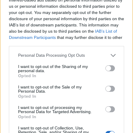
drijven. Verweij begrijpt dat, maar waarschuwt tegelijkertijd
us or personal information disclosed to third parties prior to
your opt-out. You may separately opt-out of the further
voor de risico's.
disclosure of your personal information by third parties on the
IAB’s list of downstream participants. This information may
"Het is natuurlijk een onverantwoord bedrijfsrisico als je met
also be disclosed by us to third parties on the
IAB’s List of
zo'n bedrag niet akkoord gaat."
Downstream Participants
that may further disclose it to other
third parties.
De journalist verwijst daarbij naar eerdere situaties waarin
clubs een topaanbieding afwezen en later geconfronteerd
Personal Data Processing Opt Outs
werden met blessures of waardedalingen.
I want to opt-out of the Sharing of my
personal data.
"Ook Saibari kan zwaar geblesseerd raken. Dit zijn bedragen
Opted In
die je als Nederlandse clubs niet moet weigeren."
I want to opt-out of the Sale of my
Personal Data.
Perfect moment voor volgende
Opted In
stap
I want to opt-out of processing my
Personal Data for Targeted Advertising.
Opted In
Alles lijkt erop te wijzen dat zowel Bayern München als PSV
beseft dat dit het ideale moment is voor een transfer. Saibari
I want to opt-out of Collection, Use,
Retention, Sale, and/or Sharing of my