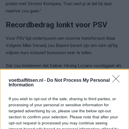
praten met Vincent Kompany. Toen wist je al dat hij daar
naartoe zou gaan."
Recordbedrag lonkt voor PSV
Voor PSV ligt ondertussen een enorme transfersom klaar.
Volgens Mike Verweij zou Bayern bereid zijn om ruim vijftig
miljoen euro inclusief bonussen neer te tellen.
Dat zou betekenen dat Saibari Hirving Lozano voorbijgaat als
duurste uitgaande transfer uit de clubgeschiedenis van PSV.
voetbalflitsen.nl -
Do Not Process My Personal
Information
"Voor PSV zou dat een recordtransfersom zijn en dat is niet
verkeerd voor een speler van 25, die je voor heel weinig geld
If you wish to opt-out of the sale, sharing to third parties, or
hebt binnengehaald", aldus Verweij.
processing of your personal or sensitive information for
targeted advertising by us, please use the below opt-out
Risico van afwachten
section to confirm your selection. Please note that after your
opt-out request is processed you may continue seeing
Toch lijkt PSV nog te proberen om de prijs verder op te
interest-based ads based on personal information utilized by