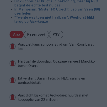
Dick Schreuder krijgt zijn bekroning, maar bij NEC
begint de échte test nu pas
In Memoriam: ‘Mister FC Utrecht’ Leo van Veen (80)
overleden
“Twente was toen niet haalbaar”: Weghorst blikt
terug op Ajax-keuze
Ajax
Feyenoord
PSV
Ajax ziet kans schoon: strijd om Van Rooij barst
los
Hart gaf de doorslag': Ouazane verkiest Marokko
boven Oranje
Dit verdient Dusan Tadic bij NEC: salaris en
contractdetails
Ajax dicht bij komst Arokodare: huurdeal met
koopoptie van 22 miljoen