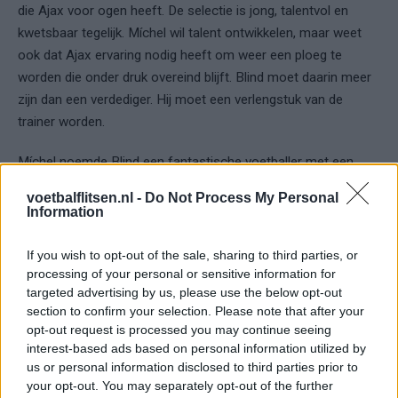
die Ajax voor ogen heeft. De selectie is jong, talentvol en
kwetsbaar tegelijk. Míchel wil talent ontwikkelen, maar weet
ook dat Ajax ervaring nodig heeft om weer een ploeg te
worden die onder druk overeind blijft. Blind moet daarin meer
zijn dan een verdediger. Hij moet een verlengstuk van de
trainer worden.
Míchel noemde Blind een fantastische voetballer met een
winnaarsmentaliteit. De verdediger is 36, maar volgens zijn
voetbalflitsen.nl -
Do Not Process My Personal
trainer nog altijd competitief genoeg om op hoog niveau mee
Information
te draaien. Vooral zijn spelinzicht, ervaring en kennis van
Míchels manier van spelen kunnen belangrijk worden in een
If you wish to opt-out of the sale, sharing to third parties, or
elftal dat opnieuw gevormd moet worden.
processing of your personal or sensitive information for
targeted advertising by us, please use the below opt-out
Veltman loopt rond, Ceballos
section to confirm your selection. Please note that after your
opt-out request is processed you may continue seeing
wordt dagelijks gebeld
interest-based ads based on personal information utilized by
us or personal information disclosed to third parties prior to
Blind is niet de enige ervaren naam die de afgelopen dagen
your opt-out. You may separately opt-out of the further