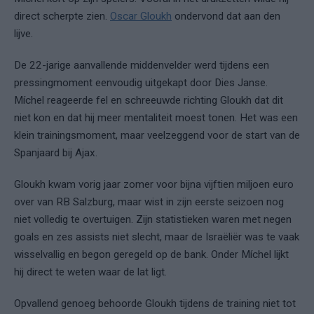
direct scherpte zien.
Oscar Gloukh
ondervond dat aan den
lijve.
De 22-jarige aanvallende middenvelder werd tijdens een
pressingmoment eenvoudig uitgekapt door Dies Janse.
Míchel reageerde fel en schreeuwde richting Gloukh dat dit
niet kon en dat hij meer mentaliteit moest tonen. Het was een
klein trainingsmoment, maar veelzeggend voor de start van de
Spanjaard bij Ajax.
Gloukh kwam vorig jaar zomer voor bijna vijftien miljoen euro
over van RB Salzburg, maar wist in zijn eerste seizoen nog
niet volledig te overtuigen. Zijn statistieken waren met negen
goals en zes assists niet slecht, maar de Israëliër was te vaak
wisselvallig en begon geregeld op de bank. Onder Míchel lijkt
hij direct te weten waar de lat ligt.
Opvallend genoeg behoorde Gloukh tijdens de training niet tot