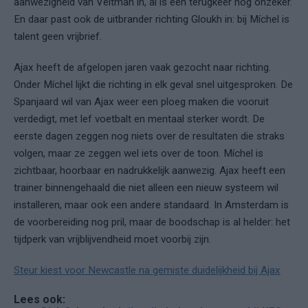
aanwezigheid van Veltman in, al is een terugkeer nog onzeker.
En daar past ook de uitbrander richting Gloukh in: bij Míchel is
talent geen vrijbrief.
Ajax heeft de afgelopen jaren vaak gezocht naar richting.
Onder Míchel lijkt die richting in elk geval snel uitgesproken. De
Spanjaard wil van Ajax weer een ploeg maken die vooruit
verdedigt, met lef voetbalt en mentaal sterker wordt. De
eerste dagen zeggen nog niets over de resultaten die straks
volgen, maar ze zeggen wel iets over de toon. Míchel is
zichtbaar, hoorbaar en nadrukkelijk aanwezig. Ajax heeft een
trainer binnengehaald die niet alleen een nieuw systeem wil
installeren, maar ook een andere standaard. In Amsterdam is
de voorbereiding nog pril, maar de boodschap is al helder: het
tijdperk van vrijblijvendheid moet voorbij zijn.
Steur kiest voor Newcastle na gemiste duidelijkheid bij Ajax
Lees ook: