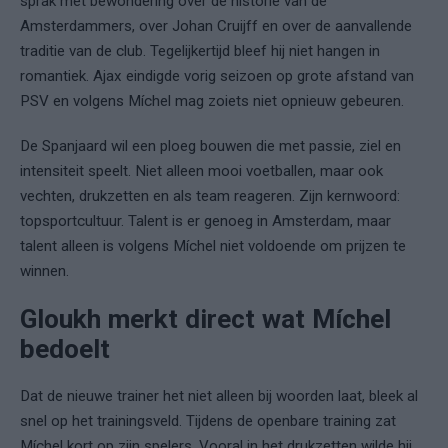
sprak met bewondering over de historie van de
Amsterdammers, over Johan Cruijff en over de aanvallende
traditie van de club. Tegelijkertijd bleef hij niet hangen in
romantiek. Ajax eindigde vorig seizoen op grote afstand van
PSV en volgens Míchel mag zoiets niet opnieuw gebeuren.
De Spanjaard wil een ploeg bouwen die met passie, ziel en
intensiteit speelt. Niet alleen mooi voetballen, maar ook
vechten, drukzetten en als team reageren. Zijn kernwoord:
topsportcultuur. Talent is er genoeg in Amsterdam, maar
talent alleen is volgens Míchel niet voldoende om prijzen te
winnen.
Gloukh merkt direct wat Míchel
bedoelt
Dat de nieuwe trainer het niet alleen bij woorden laat, bleek al
snel op het trainingsveld. Tijdens de openbare training zat
Míchel kort op zijn spelers. Vooral in het drukzetten wilde hij