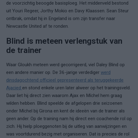
de voorzichtig beoogde basisploeg. Het middenveld bestond
uit Youri Regeer, Jorthy Mokio en Davy Klaassen. Sean Steur
ontbrak, omdat hij in Engeland is om zijn transfer naar
Newcastle United af te ronden.
Blind is meteen verlengstuk van
de trainer
Waar Gloukh meteen werd gecorrigeerd, viel Daley Blind op
een andere manier op. De 36-jarige verdediger
werd
dinsdagochtend officieel gepresenteerd als teruggekeerde
Ajacied
en stond enkele uren later alweer op het trainingsveld.
Daar liet hij direct zien waarom Ajax en Míchel hem graag
wilden hebben. Blind speelde de afgelopen drie seizoenen
onder Míchel bij Girona en kent de ideeën van de trainer als
geen ander. Op de training nam hij direct een coachende rol op
zich. Hij hielp ploeggenoten bij de uitleg van aanwijzingen en
was voortdurend bezig met organiseren. Dat is precies de rol