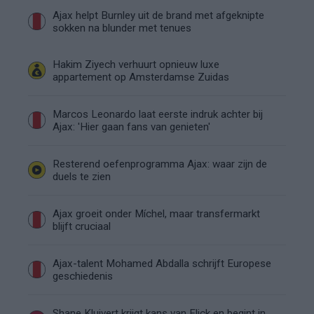
Ajax helpt Burnley uit de brand met afgeknipte
sokken na blunder met tenues
Hakim Ziyech verhuurt opnieuw luxe
appartement op Amsterdamse Zuidas
Marcos Leonardo laat eerste indruk achter bij
Ajax: 'Hier gaan fans van genieten'
Resterend oefenprogramma Ajax: waar zijn de
duels te zien
Ajax groeit onder Míchel, maar transfermarkt
blijft cruciaal
Ajax-talent Mohamed Abdalla schrijft Europese
geschiedenis
Shane Kluivert krijgt kans van Flick en begint in