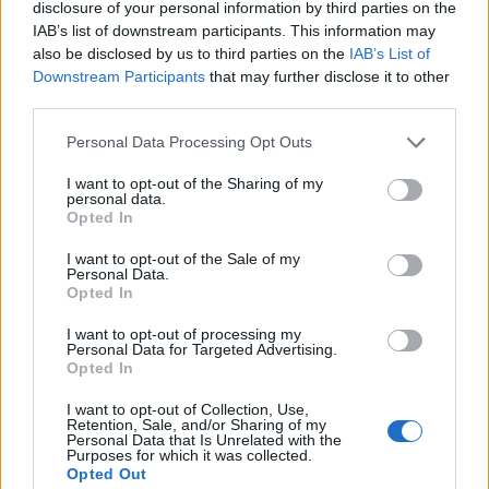
disclosure of your personal information by third parties on the
rond Ajax opdook. Joël Veltman traint mee bij Jong Ajax om
IAB’s list of downstream participants. This information may
zijn conditie op peil te houden. De 34-jarige verdediger is
also be disclosed by us to third parties on the
IAB’s List of
transfervrij na zijn vertrek bij Brighton & Hove Albion en sluit
Downstream Participants
that may further disclose it to other
een terugkeer naar Amsterdam niet uit.
third parties.
Concreet is Ajax volgens berichtgeving nog niet voor Veltman,
Personal Data Processing Opt Outs
maar zijn aanwezigheid op De Toekomst past wel in het
I want to opt-out of the Sharing of my
bredere beeld. Ajax zoekt onder Míchel naar spelers die weten
personal data.
Opted In
wat winnen is, die de club kennen en die jonge spelers kunnen
helpen. Veltman speelde 246 officiële wedstrijden voor Ajax,
I want to opt-out of the Sale of my
Personal Data.
won meerdere prijzen en groeide in Engeland uit tot een
Opted In
betrouwbare kracht.
I want to opt-out of processing my
Personal Data for Targeted Advertising.
Ondertussen blijft ook Dani Ceballos nadrukkelijk in beeld. De
Opted In
middenvelder vertrekt transfervrij bij Real Madrid en wordt al
langer gelinkt aan Ajax. Volgens transferjournalist Matteo
I want to opt-out of Collection, Use,
Retention, Sale, and/or Sharing of my
Moretto doet Míchel er persoonlijk alles aan om hem te
Personal Data that Is Unrelated with the
Purposes for which it was collected.
overtuigen. De Ajax-trainer zou Ceballos zelfs iedere dag
Opted Out