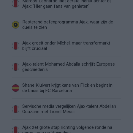
Marcos Leonardo laat eerste indruk achter bij
Ajax: 'Hier gaan fans van genieten'
Resterend oefenprogramma Ajax: waar zijn de
duels te zien
Ajax groeit onder Míchel, maar transfermarkt
blijft cruciaal
Ajax-talent Mohamed Abdalla schrijft Europese
geschiedenis
Shane Kluivert krijgt kans van Flick en begint in
de basis bij FC Barcelona
Servische media vergelijken Ajax-talent Abdellah
Ouazane met Lionel Messi
Ajax zet grote stap richting volgende ronde na
ruime zege op Vojvodina