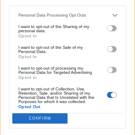
third parties.
Zelfs nu hij bij Twente tekent, blijft Ajax onderdeel van het
Personal Data Processing Opt Outs
gesprek. Niet als toekomst, maar als vergelijking.
I want to opt-out of the Sharing of my
personal data.
Hij kijkt er niet meer met spijt naar, eerder met context. De
Opted In
timing was anders, de mogelijkheden ook.
I want to opt-out of the Sale of my
Personal Data.
“Uiteindelijk kwam er een andere mooie optie in Nederland,
Opted In
waar ik ook superblij mee was”, zegt hij over zijn Ajax-periode.
I want to opt-out of processing my
Personal Data for Targeted Advertising.
En precies daar eindigt zijn verhaal voorlopig: niet bij de club
Opted In
waar hij tussendoor speelde, maar bij de club waar hij steeds
I want to opt-out of Collection, Use,
weer op terugkwam.
Retention, Sale, and/or Sharing of my
Personal Data that Is Unrelated with the
Purposes for which it was collected.
Hoe de transferplannen van Ajax steeds duidelijker beginnen
Opted Out
te worden.
CONFIRM
Ajax
Feyenoord
PSV