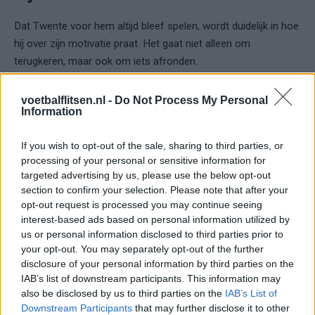
Dat Twente voor hem altijd bleef spelen, wordt duidelijk in hoe
hij over zijn motivatie praat. Het gaat niet alleen om
terugkeren, maar ook om iets afronden.
“Het doel is om de beker te winnen”, zegt hij kort.
voetbalflitsen.nl -
Do Not Process My Personal
Information
Geen grote woorden, wel een duidelijke richting. De club moet
iets opleveren, niet alleen een terugkeer zijn.
If you wish to opt-out of the sale, sharing to third parties, or
processing of your personal or sensitive information for
Ook het persoonlijke verhaal krijgt nog een randje mee, als hij
targeted advertising by us, please use the below opt-out
section to confirm your selection. Please note that after your
terugdenkt aan eerdere duels in De Grolsch Veste.
opt-out request is processed you may continue seeing
interest-based ads based on personal information utilized by
“Je kan daar wel stoer over doen, maar uiteindelijk is dit de
us or personal information disclosed to third parties prior to
club waar ik heel veel ben geweest, in een stadion waar je heel
your opt-out. You may separately opt-out of the further
graag komt.”
disclosure of your personal information by third parties on the
IAB’s list of downstream participants. This information may
Ajax blijft genoemd, maar Twente
also be disclosed by us to third parties on the
IAB’s List of
Downstream Participants
that may further disclose it to other
bepaalt nu