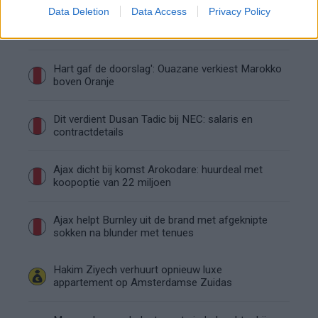
Data Deletion
Data Access
Privacy Policy
Ajax ziet kans schoon: strijd om Van Rooij barst
los
Hart gaf de doorslag': Ouazane verkiest Marokko
boven Oranje
Dit verdient Dusan Tadic bij NEC: salaris en
contractdetails
Ajax dicht bij komst Arokodare: huurdeal met
koopoptie van 22 miljoen
Ajax helpt Burnley uit de brand met afgeknipte
sokken na blunder met tenues
Hakim Ziyech verhuurt opnieuw luxe
appartement op Amsterdamse Zuidas