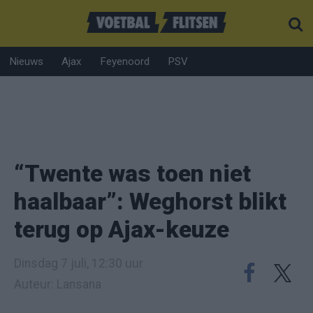
Nieuws
Ajax
Feyenoord
PSV
“Twente was toen niet
haalbaar”: Weghorst blikt
terug op Ajax-keuze
Dinsdag 7 juli, 12:30 uur
Auteur: Lansana