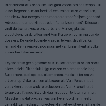
Bronckhorst of Vanhoutte. Het gaat vooral om het tempo. Hij
is net begonnen, maar heeft al een trainer laten vertrekken,
een nieuw duo neergezet en meerdere transferlijnen geopend.
Advocaat noemde zijn optreden “tenenkrommend”. Driessen
vindt de trainerskeuze onvoorbereid. Verweij plaatst
vraagtekens bij de uitleg rond Van Persie en de timing van de
dossiers. De onderliggende vraag is telkens dezelfde: kan
iemand die Feyenoord nog maar net van binnen kent al zulke
zware besluiten nemen?
Feyenoord is geen gewone club. In Rotterdam is beleid nooit
alleen beleid. Elk besluit krijgt meteen een emotionele laag.
Supporters, oud-spelers, clubmensen, media: iedereen zit
erbovenop. Zeker als een clubicoon als Van Persie moet
vertrekken en een andere clubicoon als Van Bronckhorst
terugkeert. Rigaux lijkt zich daar niet door te laten remmen.
Misschien is dat precies waarom Feyenoord hem heeft
gehaald. Een technisch directeur die niet eerst een halfjaar de