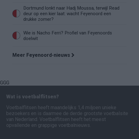
Dortmund lonkt naar Hadj Moussa, terwijl Read
deur op een kier laat: wacht Feyenoord een
drukke zomer?
Wie is Nacho Ferri? Profiel van Feyenoords
doelwit
Meer Feyenoord-nieuws
GGG
Wat is voetbalflitsen?
Voetbalflitsen heeft maandelijks 1,4 miljoen unieke
bezoekers en is daarmee de derde grootste voetbalsite
van Nederland. Voetbalflitsen heeft het meest
opvallende en grappige voetbalnieuws.