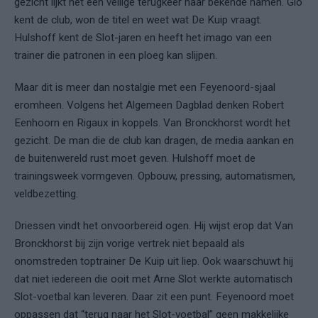
gezicht lijkt het een veilige terugkeer naar bekende namen. Gio
kent de club, won de titel en weet wat De Kuip vraagt.
Hulshoff kent de Slot-jaren en heeft het imago van een
trainer die patronen in een ploeg kan slijpen.
Maar dit is meer dan nostalgie met een Feyenoord-sjaal
eromheen. Volgens het Algemeen Dagblad denken Robert
Eenhoorn en Rigaux in koppels. Van Bronckhorst wordt het
gezicht. De man die de club kan dragen, de media aankan en
de buitenwereld rust moet geven. Hulshoff moet de
trainingsweek vormgeven. Opbouw, pressing, automatismen,
veldbezetting.
Driessen vindt het onvoorbereid ogen. Hij wijst erop dat Van
Bronckhorst bij zijn vorige vertrek niet bepaald als
onomstreden toptrainer De Kuip uit liep. Ook waarschuwt hij
dat niet iedereen die ooit met Arne Slot werkte automatisch
Slot-voetbal kan leveren. Daar zit een punt. Feyenoord moet
oppassen dat “terug naar het Slot-voetbal” geen makkelijke