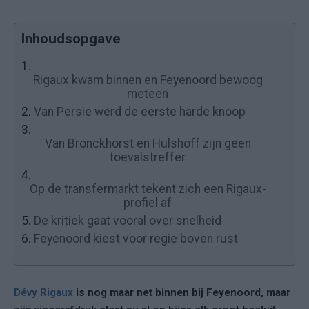
Inhoudsopgave
1.
Rigaux kwam binnen en Feyenoord bewoog
meteen
2.
Van Persie werd de eerste harde knoop
3.
Van Bronckhorst en Hulshoff zijn geen
toevalstreffer
4.
Op de transfermarkt tekent zich een Rigaux-
profiel af
5.
De kritiek gaat vooral over snelheid
6.
Feyenoord kiest voor regie boven rust
Dévy Rigaux
is nog maar net binnen bij Feyenoord, maar