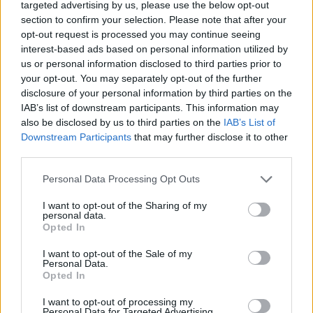
targeted advertising by us, please use the below opt-out
linksback en linker centrale verdediger. Een speler met
section to confirm your selection. Please note that after your
flexibiliteit en marktwaarde. Volgens berichtgeving speelde het
opt-out request is processed you may continue seeing
plan van Rigaux een belangrijke rol in zijn keuze voor
interest-based ads based on personal information utilized by
Feyenoord.
us or personal information disclosed to third parties prior to
your opt-out. You may separately opt-out of the further
Vanhoutte is de meest besproken naam. Een 27-jarige
disclosure of your personal information by third parties on the
IAB’s list of downstream participants. This information may
Belgische middenvelder die balans moet brengen en volgens
also be disclosed by us to third parties on the
IAB’s List of
Rigaux al langer hoog op de lijst stond. Precies daar begint de
Downstream Participants
that may further disclose it to other
argwaan. Mike Verweij en Valentijn Driessen vinden het
third parties.
opvallend dat een speler uit de Belgische markt ineens
“toevallig” bovenaan de scoutinglijst staat. Driessen zette ook
Personal Data Processing Opt Outs
vraagtekens bij zijn niveau, mede omdat Vanhoutte ontbreekt
I want to opt-out of the Sharing of my
bij de WK-selectie van België.
personal data.
Opted In
Dat is het risico voor Rigaux. Elke Belgische link wordt
I want to opt-out of the Sale of my
voorlopig door een vergrootglas bekeken.
Personal Data.
Opted In
Daarachter zitten Ouaissa, Sato en Ferri. Jonger, aanvallender,
I want to opt-out of processing my
Personal Data for Targeted Advertising.
met restwaarde. Ouaissa is een linkspoot met Eredivisie-