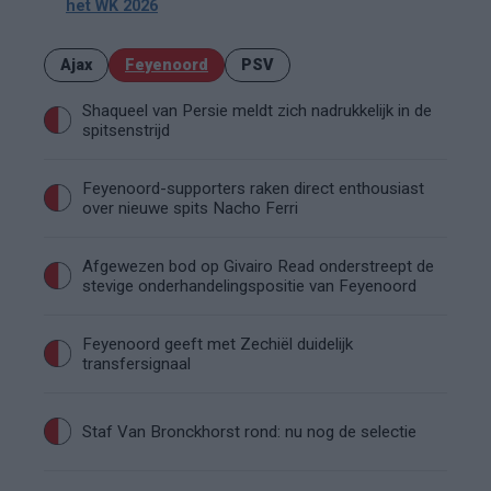
het WK 2026
Ajax
Feyenoord
PSV
Shaqueel van Persie meldt zich nadrukkelijk in de
spitsenstrijd
Feyenoord-supporters raken direct enthousiast
over nieuwe spits Nacho Ferri
Afgewezen bod op Givairo Read onderstreept de
stevige onderhandelingspositie van Feyenoord
Feyenoord geeft met Zechiël duidelijk
transfersignaal
Staf Van Bronckhorst rond: nu nog de selectie