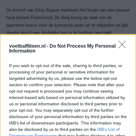
De komst van Dévy Rigaux markeert het begin van een nieuwe
fase binnen Feyenoord. De Belg kreeg de taak om de
sportieve koers voor de komende jaren uit te stippelen en lijkt
daarbij direct een duidelijke keuze te hebben gemaakt.
voetbalflitsen.nl -
Do Not Process My Personal
Waar Van Persie nog hoopte voort te bouwen op het
Information
behaalde Champions League-ticket, kiest de nieuwe leiding
voor een frisse start. De club wil naar eigen zeggen met een
If you wish to opt-out of the sale, sharing to third parties, or
nieuwe hoofdtrainer aan het volgende seizoen beginnen.
processing of your personal or sensitive information for
targeted advertising by us, please use the below opt-out
Risicovolle maar duidelijke keuze
section to confirm your selection. Please note that after your
opt-out request is processed you may continue seeing
interest-based ads based on personal information utilized by
Het ontslag van Van Persie is een opvallende beslissing. De
us or personal information disclosed to third parties prior to
oud-international blijft een clubicoon en leverde uiteindelijk
your opt-out. You may separately opt-out of the further
een Champions League-ticket af. Tegelijkertijd laat Feyenoord
disclosure of your personal information by third parties on the
met deze stap zien dat het hogere eisen stelt dan alleen een
IAB’s list of downstream participants. This information may
goede eindklassering.
also be disclosed by us to third parties on the
IAB’s List of
Downstream Participants
that may further disclose it to other