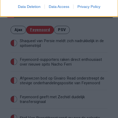
Data Deletion
Data Access
Privacy Policy
Ajax
Feyenoord
PSV
Shaqueel van Persie meldt zich nadrukkelijk in de
spitsenstrijd
Feyenoord-supporters raken direct enthousiast
over nieuwe spits Nacho Ferri
Afgewezen bod op Givairo Read onderstreept de
stevige onderhandelingspositie van Feyenoord
Feyenoord geeft met Zechiël duidelijk
transfersignaal
Staf Van Bronckhorst rond: nu nog de selectie