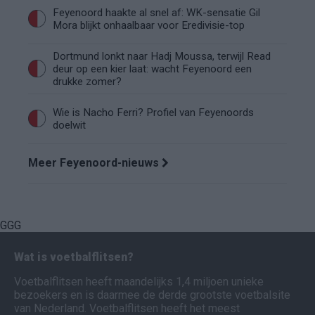
Feyenoord haakte al snel af: WK-sensatie Gil
Mora blijkt onhaalbaar voor Eredivisie-top
Dortmund lonkt naar Hadj Moussa, terwijl Read
deur op een kier laat: wacht Feyenoord een
drukke zomer?
Wie is Nacho Ferri? Profiel van Feyenoords
doelwit
Meer Feyenoord-nieuws
GGG
Wat is voetbalflitsen?
Voetbalflitsen heeft maandelijks 1,4 miljoen unieke
bezoekers en is daarmee de derde grootste voetbalsite
van Nederland. Voetbalflitsen heeft het meest