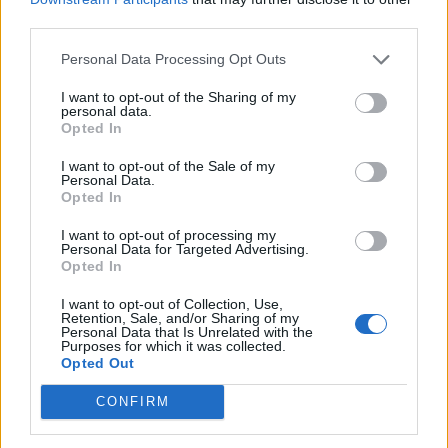
De komende weken zullen uitwijzen welke trainer de leiding
third parties.
krijgt over de selectie. Pas dan wordt duidelijk welke
Personal Data Processing Opt Outs
voetbalvisie Feyenoord daadwerkelijk voor ogen heeft en
waarom de clubleiding vond dat Van Persie daar niet langer de
I want to opt-out of the Sharing of my
personal data.
juiste man voor was.
Opted In
Verrassende naam genoemd als opvolger
I want to opt-out of the Sale of my
Personal Data.
Robin van Persie
Opted In
I want to opt-out of processing my
Personal Data for Targeted Advertising.
Opted In
I want to opt-out of Collection, Use,
Retention, Sale, and/or Sharing of my
Personal Data that Is Unrelated with the
Purposes for which it was collected.
Opted Out
CONFIRM