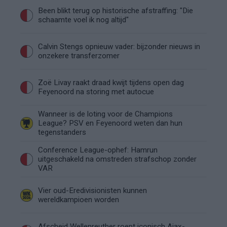
Been blikt terug op historische afstraffing: "Die
schaamte voel ik nog altijd"
Calvin Stengs opnieuw vader: bijzonder nieuws in
onzekere transferzomer
Zoë Livay raakt draad kwijt tijdens open dag
Feyenoord na storing met autocue
Wanneer is de loting voor de Champions
League? PSV en Feyenoord weten dan hun
tegenstanders
Conference League-ophef: Hamrun
uitgeschakeld na omstreden strafschop zonder
VAR
Vier oud-Eredivisionisten kunnen
wereldkampioen worden
Afscheid Wellenreuther roept iconisch Ajax-