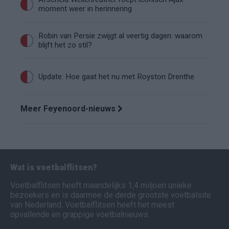
moment weer in herinnering
Robin van Persie zwijgt al veertig dagen: waarom
blijft het zo stil?
Update: Hoe gaat het nu met Royston Drenthe
Meer Feyenoord-nieuws
Wat is voetbalflitsen?
Voetbalflitsen heeft maandelijks 1,4 miljoen unieke
bezoekers en is daarmee de derde grootste voetbalsite
van Nederland. Voetbalflitsen heeft het meest
opvallende en grappige voetbalnieuws.