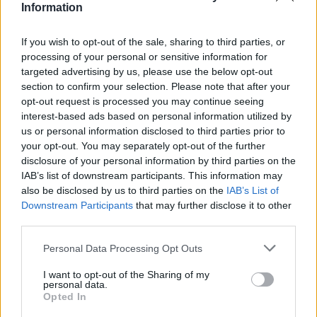
Information
tegenstanders die PSV straks treft, maar in de ruimte die
Champions League-geld geeft. Zeker voor een club die
If you wish to opt-out of the sale, sharing to third parties, or
sportief wil doorgroeien onder Bosz.
processing of your personal or sensitive information for
targeted advertising by us, please use the below opt-out
Een hogere pot is dan geen garantie op een makkelijke route.
section to confirm your selection. Please note that after your
Het is wel een signaal dat PSV Europees meetelt.
opt-out request is processed you may continue seeing
interest-based ads based on personal information utilized by
Peter Bosz krijgt nog altijd zware
us or personal information disclosed to third parties prior to
your opt-out. You may separately opt-out of the further
opdracht met PSV
disclosure of your personal information by third parties on the
IAB’s list of downstream participants. This information may
Voor Bosz verandert de basisopdracht niet. PSV moet in de
also be disclosed by us to third parties on the
IAB’s List of
Downstream Participants
that may further disclose it to other
competitiefase punten pakken, ongeacht uit welke pot de
third parties.
tegenstander komt. De nieuwe Champions League draait
minder om één poule en meer om acht losse wedstrijden
Personal Data Processing Opt Outs
waarin elk punt zwaar weegt.
I want to opt-out of the Sharing of my
personal data.
Dat vraagt om een ander soort Europese campagne. Je kunt
Opted In
niet meer simpel naar drie tegenstanders kijken en vooraf