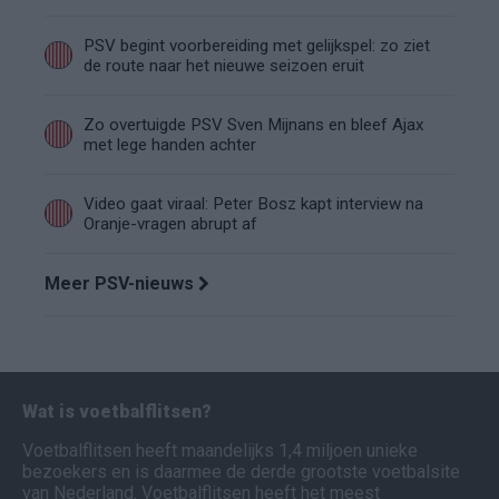
PSV begint voorbereiding met gelijkspel: zo ziet
de route naar het nieuwe seizoen eruit
Zo overtuigde PSV Sven Mijnans en bleef Ajax
met lege handen achter
Video gaat viraal: Peter Bosz kapt interview na
Oranje-vragen abrupt af
Meer PSV-nieuws
Wat is voetbalflitsen?
Voetbalflitsen heeft maandelijks 1,4 miljoen unieke
bezoekers en is daarmee de derde grootste voetbalsite
van Nederland. Voetbalflitsen heeft het meest