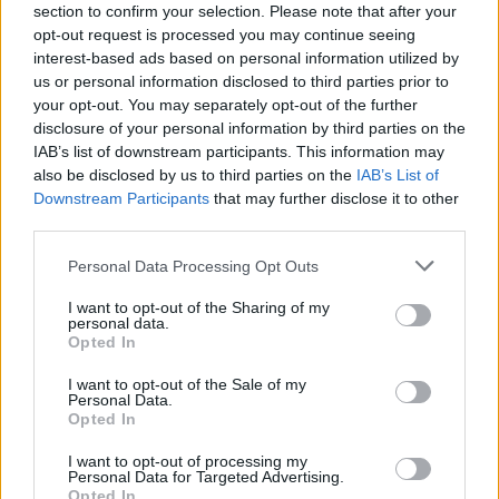
claimen via de Feyenoord Ticketshop. Het evenement moet,
section to confirm your selection. Please note that after your
zoals ieder jaar, de officiële aftrap richting het nieuwe seizoen
opt-out request is processed you may continue seeing
interest-based ads based on personal information utilized by
vormen voor de achterban.
us or personal information disclosed to third parties prior to
your opt-out. You may separately opt-out of the further
Een dag later vertrekt Feyenoord naar België voor een
disclosure of your personal information by third parties on the
trainingskamp. De selectie verblijft daar van zondag 19 juli tot
IAB’s list of downstream participants. This information may
en met zaterdag 25 juli. Voor Van Bronckhorst wordt dat
also be disclosed by us to third parties on the
IAB’s List of
waarschijnlijk een belangrijke week om tactische afspraken
Downstream Participants
that may further disclose it to other
third parties.
verder in te slijpen en de groep fysiek klaar te stomen.
Personal Data Processing Opt Outs
De voorbereiding krijgt daarmee na de eerste
oefenwedstrijden een serieuzer karakter. Waar Dordrecht
I want to opt-out of the Sharing of my
personal data.
vooral een eerste test was, moet het trainingskamp duidelijk
Opted In
maken hoe snel Feyenoord richting een vaste structuur kan
I want to opt-out of the Sale of my
groeien.
Personal Data.
Opted In
Rayo Vallecano en
I want to opt-out of processing my
Openingswedstrijd sluiten
Personal Data for Targeted Advertising.
Opted In