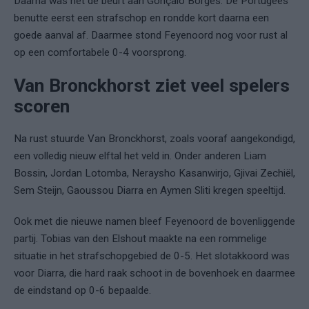
Daarna was het de beurt aan Gonçalo Borges. De Portugees
benutte eerst een strafschop en rondde kort daarna een
goede aanval af. Daarmee stond Feyenoord nog voor rust al
op een comfortabele 0-4 voorsprong.
Van Bronckhorst ziet veel spelers
scoren
Na rust stuurde Van Bronckhorst, zoals vooraf aangekondigd,
een volledig nieuw elftal het veld in. Onder anderen Liam
Bossin, Jordan Lotomba, Neraysho Kasanwirjo, Gjivai Zechiël,
Sem Steijn, Gaoussou Diarra en Aymen Sliti kregen speeltijd.
Ook met die nieuwe namen bleef Feyenoord de bovenliggende
partij. Tobias van den Elshout maakte na een rommelige
situatie in het strafschopgebied de 0-5. Het slotakkoord was
voor Diarra, die hard raak schoot in de bovenhoek en daarmee
de eindstand op 0-6 bepaalde.