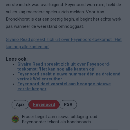
eerste indruk was overtuigend. Feyenoord won ruim, hield de
nul en zag meerdere spelers zich melden. Voor Van
Bronckhorst is dat een prettig begin, al begint het echte werk
pas wanneer de weerstand omhooggaat.
Givairo Read spreekt zich uit over Feyenoord-toekomst: 'Het
kan nog alle kanten op'
Lees ook:
Givairo Read spreekt zich uit over Feyenoord-
toekomst: 'Het kan nog alle kanten op'
Feyenoord zoekt nieuwe nummer één na dreigend
vertrek Wellenreuther
Feyenoord doet voorstel aan beoogde nieuwe
eerste keeper
Ajax
Feyenoord
PSV
Fraser begint aan nieuwe uitdaging: oud-
Feyenoorder tekent als bondscoach