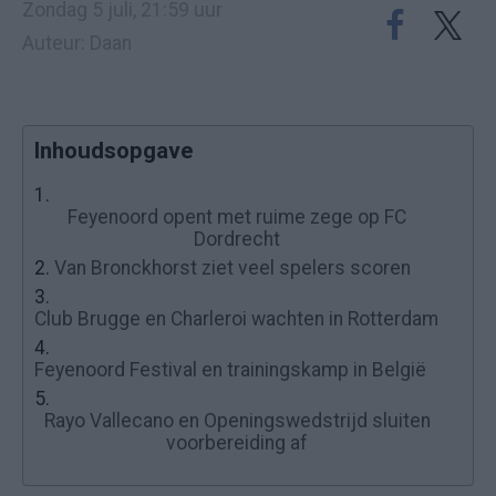
Zondag 5 juli, 21:59 uur
Auteur: Daan
Inhoudsopgave
1.
Feyenoord opent met ruime zege op FC
Dordrecht
2.
Van Bronckhorst ziet veel spelers scoren
3.
Club Brugge en Charleroi wachten in Rotterdam
4.
Feyenoord Festival en trainingskamp in België
5.
Rayo Vallecano en Openingswedstrijd sluiten
voorbereiding af