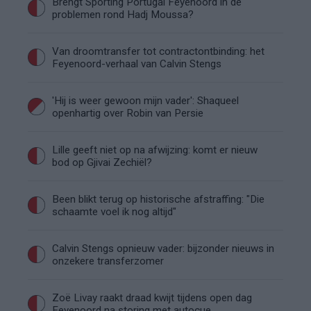
Brengt Sporting Portugal Feyenoord in de
problemen rond Hadj Moussa?
Van droomtransfer tot contractontbinding: het
Feyenoord-verhaal van Calvin Stengs
'Hij is weer gewoon mijn vader': Shaqueel
openhartig over Robin van Persie
Lille geeft niet op na afwijzing: komt er nieuw
bod op Gjivai Zechiël?
Been blikt terug op historische afstraffing: "Die
schaamte voel ik nog altijd"
Calvin Stengs opnieuw vader: bijzonder nieuws in
onzekere transferzomer
Zoë Livay raakt draad kwijt tijdens open dag
Feyenoord na storing met autocue