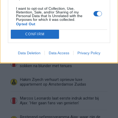
Hart gaf de doorslag': Ouazane verkiest Marokko
I want to opt-out of Collection, Use,
boven Oranje
Retention, Sale, and/or Sharing of my
Personal Data that Is Unrelated with the
Purposes for which it was collected.
Dit verdient Dusan Tadic bij NEC: salaris en
Opted Out
contractdetails
CONFIRM
Ajax dicht bij komst Arokodare: huurdeal met
koopoptie van 22 miljoen
Data Deletion
Data Access
Privacy Policy
Ajax helpt Burnley uit de brand met afgeknipte
sokken na blunder met tenues
Hakim Ziyech verhuurt opnieuw luxe
appartement op Amsterdamse Zuidas
Marcos Leonardo laat eerste indruk achter bij
Ajax: 'Hier gaan fans van genieten'
Resterend oefenprogramma Ajax: waar zijn de