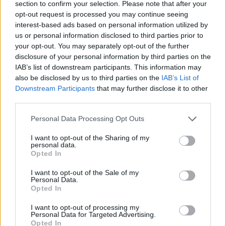
Naast de sportieve ontwikkelingen kreeg Ajax onlangs ook te
section to confirm your selection. Please note that after your
opt-out request is processed you may continue seeing
maken met belangrijk nieuws buiten het veld. Zo werd bekend
interest-based ads based on personal information utilized by
dat Ziggo na het seizoen 2026/2027 stopt als hoofdsponsor
us or personal information disclosed to third parties prior to
van de club, waarmee een langdurige samenwerking ten einde
your opt-out. You may separately opt-out of the further
komt.
disclosure of your personal information by third parties on the
IAB’s list of downstream participants. This information may
Voor nu ligt de focus echter volledig op het veld. Met een
also be disclosed by us to third parties on the
IAB’s List of
Downstream Participants
that may further disclose it to other
nieuwe trainer, enkele nieuwe gezichten en vroege Europese
third parties.
verplichtingen wacht Ajax een zomer waarin de basis moet
worden gelegd voor een succesvol seizoen.
Personal Data Processing Opt Outs
Internationale kijkers reageren op de sterke overwinning van
I want to opt-out of the Sharing of my
personal data.
Nederland.
Opted In
I want to opt-out of the Sale of my
Ajax
Feyenoord
PSV
Personal Data.
Opted In
Ajax ziet kans schoon: strijd om Van Rooij barst
I want to opt-out of processing my
los
Personal Data for Targeted Advertising.
Opted In