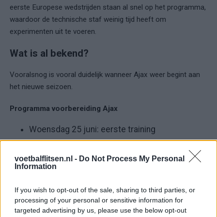
eerste Europese wedstrijden staan al snel op het programma,
waardoor de technische staf weinig tijd heeft om
experimenten uit te voeren.
Wat is al bekend?
Vooralsnog is vooral duidelijk wanneer Ajax weer begint aan
het nieuwe seizoen.
Programma voorbereiding Ajax
Woensdag 25 juni: eerste training
De komende weken wordt naar verwachting ook meer
voetbalflitsen.nl -
Do Not Process My Personal
duidelijk over oefenwedstrijden, eventuele trainingskampen en
Information
andere onderdelen van de voorbereiding.
If you wish to opt-out of the sale, sharing to third parties, or
Nieuw seizoen lonkt
processing of your personal or sensitive information for
targeted advertising by us, please use the below opt-out