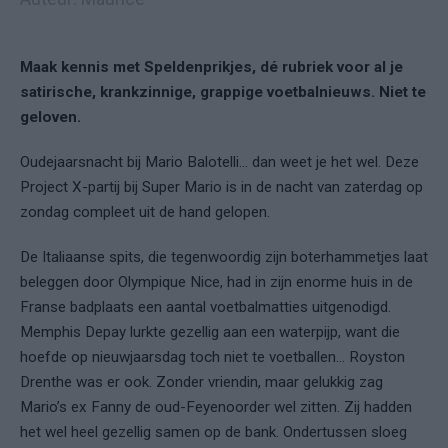
Maak kennis met Speldenprikjes, dé rubriek voor al je
satirische, krankzinnige, grappige voetbalnieuws. Niet te
geloven.
Oudejaarsnacht bij Mario Balotelli… dan weet je het wel. Deze
Project X-partij bij Super Mario is in de nacht van zaterdag op
zondag compleet uit de hand gelopen.
De Italiaanse spits, die tegenwoordig zijn boterhammetjes laat
beleggen door Olympique Nice, had in zijn enorme huis in de
Franse badplaats een aantal voetbalmatties uitgenodigd.
Memphis Depay lurkte gezellig aan een waterpijp, want die
hoefde op nieuwjaarsdag toch niet te voetballen… Royston
Drenthe was er ook. Zonder vriendin, maar gelukkig zag
Mario’s ex Fanny de oud-Feyenoorder wel zitten. Zij hadden
het wel heel gezellig samen op de bank. Ondertussen sloeg