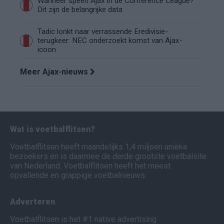
Wanneer speelt Ajax in de Conference League?
Dit zijn de belangrijke data
Tadic lonkt naar verrassende Eredivisie-
terugkeer: NEC onderzoekt komst van Ajax-
icoon
Meer Ajax-nieuws
Wat is voetbalflitsen?
Voetbalflitsen heeft maandelijks 1,4 miljoen unieke
bezoekers en is daarmee de derde grootste voetbalsite
van Nederland. Voetbalflitsen heeft het meest
opvallende en grappige voetbalnieuws.
Adverteren
Voetbalflitsen is het #1 native advertising