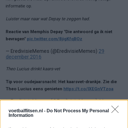
informatie op.
Luister maar naar wat Depay te zeggen had.
Reactie van Memphis Depay "Die antwoord ga ik niet
bevragen"
pic.twitter.com/8jigKfqBOz
— EredivisieMemes (@EredivisieMemes)
29
december 2016
Theo Lucius drinkt kaars-vet
Tip voor oudejaarsnacht: Het kaarsvet-drankje. Zie die
Theo Lucius eens genieten
https://t.co/IXEGnVTzoa
— EredivisieMemes (@EredivisieMemes)
29
december 2016
voetbalflitsen.nl -
Do Not Process My Personal
Information
De rubriek bestaat uit zelfverzonnen verhalen en quotes.