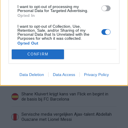
I want to opt-out of processing my
Personal Data for Targeted Advertising.
Marcos Leonardo laat eerste indruk achter bij
Opted In
Ajax: 'Hier gaan fans van genieten'
I want to opt-out of Collection, Use,
Retention, Sale, and/or Sharing of my
Resterend oefenprogramma Ajax: waar zijn de
Personal Data that Is Unrelated with the
duels te zien
Purposes for which it was collected.
Opted Out
Ajax groeit onder Míchel, maar transfermarkt
CONFIRM
blijft cruciaal
Ajax-talent Mohamed Abdalla schrijft Europese
Data Deletion
Data Access
Privacy Policy
geschiedenis
Shane Kluivert krijgt kans van Flick en begint in
de basis bij FC Barcelona
Servische media vergelijken Ajax-talent Abdellah
Ouazane met Lionel Messi