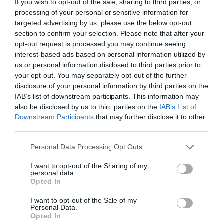
If you wish to opt-out of the sale, sharing to third parties, or
processing of your personal or sensitive information for
Ajax
Feyenoord
PSV
targeted advertising by us, please use the below opt-out
section to confirm your selection. Please note that after your
Ajax ziet kans schoon: strijd om Van Rooij barst
los
opt-out request is processed you may continue seeing
interest-based ads based on personal information utilized by
us or personal information disclosed to third parties prior to
Hart gaf de doorslag': Ouazane verkiest Marokko
your opt-out. You may separately opt-out of the further
boven Oranje
disclosure of your personal information by third parties on the
IAB’s list of downstream participants. This information may
Dit verdient Dusan Tadic bij NEC: salaris en
also be disclosed by us to third parties on the
IAB’s List of
contractdetails
Downstream Participants
that may further disclose it to other
third parties.
Ajax dicht bij komst Arokodare: huurdeal met
Personal Data Processing Opt Outs
koopoptie van 22 miljoen
I want to opt-out of the Sharing of my
personal data.
Ajax helpt Burnley uit de brand met afgeknipte
Opted In
sokken na blunder met tenues
I want to opt-out of the Sale of my
Personal Data.
Hakim Ziyech verhuurt opnieuw luxe
Opted In
appartement op Amsterdamse Zuidas