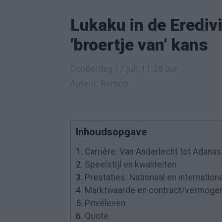
Lukaku in de Erediv
'broertje van' kans
Donderdag 17 juli, 11:28 uur
Auteur: Remco
Inhoudsopgave
1.
Carrière: Van Anderlecht tot Adana
2.
Speelstijl en kwaliteiten
3.
Prestaties: Nationaal en internation
4.
Marktwaarde en contract/vermoge
5.
Privéleven
6.
Quote