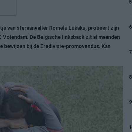
5
6
tje van steraanvaller Romelu Lukaku, probeert zijn
 FC Volendam. De Belgische linksback zit al maanden
 te bewijzen bij de Eredivisie-promovendus. Kan
7
8
9
1