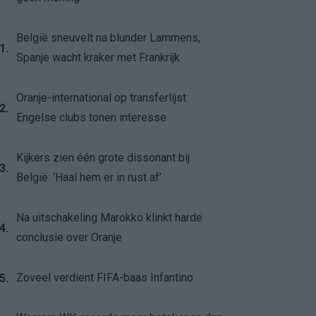
België sneuvelt na blunder Lammens,
1.
Spanje wacht kraker met Frankrijk
Oranje-international op transferlijst:
2.
Engelse clubs tonen interesse
Kijkers zien één grote dissonant bij
3.
België: ‘Haal hem er in rust af’
Na uitschakeling Marokko klinkt harde
4.
conclusie over Oranje
Zoveel verdient FIFA-baas Infantino
5.