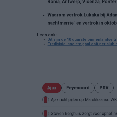
Roma, Antwerp, Vicenza, Ponfer
Waarom vertrok Lukaku bij Ada
nachtmerrie" en vertrok in oktobe
Lees ook:
Dit zijn de 10 duurste binnenlandse tr
Eredivisie: snelste goal ooit per club
Ajax
Feyenoord
PSV
Ajax richt pijlen op Marokkaanse W
Steven Berghuis zorgt voor ophef na