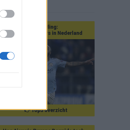
eer nieuws
Van Götze tot Sterling:
statementtransfers in Nederland
👉 Top5 overzicht