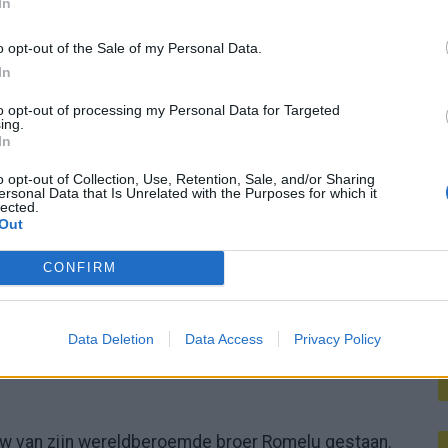
nternationaal
In
M
o opt-out of the Sale of my Personal Data.
lgië, maar kon geen vaste waarde worden. Bij Lazio
In
jn grootste succes tot dusver. Hij heeft ook ervaring in
to opt-out of processing my Personal Data for Targeted
ardevolle internationale ervaring meebrengt naar
ing.
In
o opt-out of Collection, Use, Retention, Sale, and/or Sharing
t/vermogen
ersonal Data that Is Unrelated with the Purposes for which it
lected.
Out
dt geschat op zo'n 500 duizend euro, fors lager dan
CONFIRM
n contractloze status maakt hem aantrekkelijk voor
m neer te leggen, en kan zich volledig richten op het
Data Deletion
Data Access
Privacy Policy
duw van zijn wereldberoemde broer Romelu gestaan.