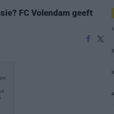
isie? FC Volendam geeft
1
2
3
spor
aal
4
n