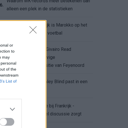
Waarom WK-records meer betekenen dan
6.
alleen een plek in de statistieken
Voor de Schilderswijk is Marokko op het
7.
WK meer dan alleen voetbal
sonal or
Afgewezen bod op Givairo Read
ection to
onderstreept de stevige
ou may
8.
 personal
onderhandelingspositie van Feyenoord
out of the
 downstream
B’s List of
De terugkeer van Daley Blind past in een
9.
groter plan van Ajax
Waarom de arbitrage bij Frankrijk -
0.
Marokko voor zoveel discussie zorgt