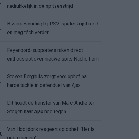
.
nadrukkelijk in de spitsenstrijd
Bizarre wending bij PSV: speler krijgt rood
.
en mag tóch verder
Feyenoord-supporters raken direct
.
enthousiast over nieuwe spits Nacho Ferri
Steven Berghuis zorgt voor ophef na
.
harde tackle in oefenduel van Ajax
Dit houdt de transfer van Marc-André ter
.
Stegen naar Ajax nog tegen
Van Hooijdonk reageert op ophef: ‘Het is
0.
geen mening’