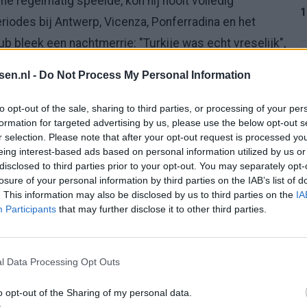
e regelmatig speelde, kon hij nooit volledig
1
riodes bij Antwerp, Vicenza, Ponferradina en het
ub bleek een nachtmerrie: "Turkije was echt vreselijk",
.
1
tsen.nl -
Do Not Process My Personal Information
orig jaar, heeft Lukaku geen club meer. Bij FC
to opt-out of the sale, sharing to third parties, or processing of your per
ief achter zich laten.
formation for targeted advertising by us, please use the below opt-out s
r selection. Please note that after your opt-out request is processed y
1
eing interest-based ads based on personal information utilized by us or
disclosed to third parties prior to your opt-out. You may separately opt-
losure of your personal information by third parties on the IAB’s list of
heid en kracht aan de linkerkant. Als aanvallend
. This information may also be disclosed by us to third parties on the
IA
1
Participants
that may further disclose it to other third parties.
s op via snelle rushes. Hoewel zijn conditie
et trainingskamp oogde hij nog niet topfit – bezit
ndam goed kan gebruiken. Zijn ervaring op hoog
l Data Processing Opt Outs
2
an trainer Rick Kruys.
o opt-out of the Sharing of my personal data.