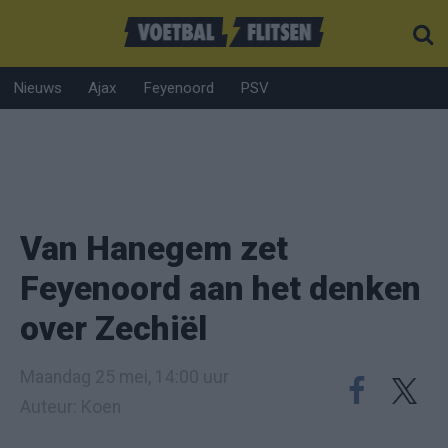
Nieuws
Ajax
Feyenoord
PSV
Van Hanegem zet
Feyenoord aan het denken
over Zechiël
Maandag 25 mei, 14:00 uur
Auteur: Koen