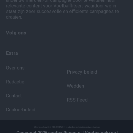
ander uw merk en/of campagne door te vertalen naar
relevante content voor Voetbalflitsen, waardoor we in
staat zijn zeer succesvolle en efficiënte campagnes te
draaien.
Volg ons
Extra
Over ons
Privacy-beleid
Redactie
Wedden
Contact
RSS Feed
Cookie-beleid
Copyright 2026 voetbalflitsen.nl
| Voetbalgokken
|