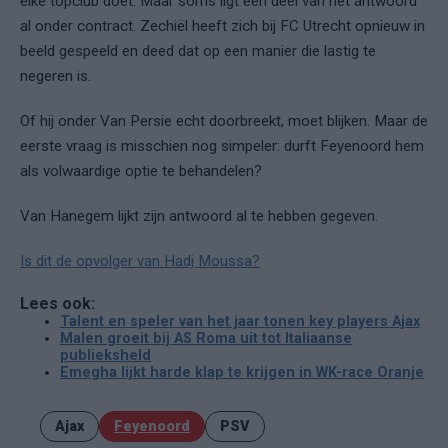
elke topclub doet. Maar soms ligt een deel van het antwoord
al onder contract. Zechiël heeft zich bij FC Utrecht opnieuw in
beeld gespeeld en deed dat op een manier die lastig te
negeren is.
Of hij onder Van Persie echt doorbreekt, moet blijken. Maar de
eerste vraag is misschien nog simpeler: durft Feyenoord hem
als volwaardige optie te behandelen?
Van Hanegem lijkt zijn antwoord al te hebben gegeven.
Is dit de opvolger van Hadj Moussa?
Lees ook:
Talent en speler van het jaar tonen key players Ajax
Malen groeit bij AS Roma uit tot Italiaanse
publieksheld
Emegha lijkt harde klap te krijgen in WK-race Oranje
Ajax
Feyenoord
PSV