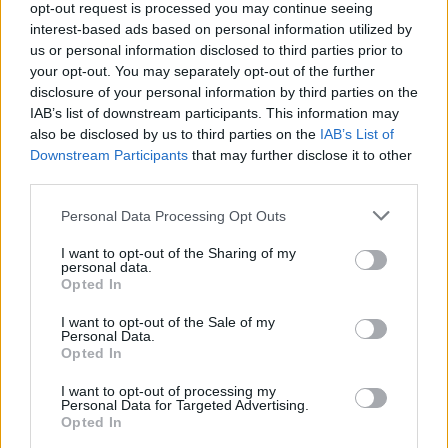
opt-out request is processed you may continue seeing
Voor Robin van Persie wordt Zechiël een interessante test.
interest-based ads based on personal information utilized by
us or personal information disclosed to third parties prior to
De nieuwe trainer moet bouwen aan zijn Feyenoord, maar ook
your opt-out. You may separately opt-out of the further
bepalen hoeveel ruimte er is voor spelers die al bij de club
disclosure of your personal information by third parties on the
horen. Zeker op het middenveld, waar balans en rolverdeling
IAB’s list of downstream participants. This information may
bepalend zijn.
also be disclosed by us to third parties on the
IAB’s List of
Downstream Participants
that may further disclose it to other
Zechiël is een speler met voetbal in zijn voeten, maar ook met
third parties.
rendement. Dat maakt hem bruikbaar in meerdere scenario’s.
Personal Data Processing Opt Outs
Hij kan tussen linies spelen, in de buurt van de zestien komen
en heeft laten zien dat hij in beslissende momenten niet
I want to opt-out of the Sharing of my
personal data.
wegduikt.
Opted In
Toch zal Feyenoord ook kijken naar wat hij zonder bal brengt.
I want to opt-out of the Sale of my
Personal Data.
Kan hij het tempo aan? Kan hij druk zetten zoals Van Persie
Opted In
dat wil? Kan hij in grotere wedstrijden hetzelfde lef tonen? Dat
I want to opt-out of processing my
zijn normale vragen. Alleen zijn het vragen die je pas echt kunt
Personal Data for Targeted Advertising.
beantwoorden als hij een eerlijke kans krijgt.
Opted In