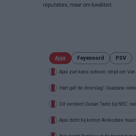
reputaties, maar om kwaliteit.
Ajax
Feyenoord
PSV
Ajax ziet kans schoon: strijd om Van 
Hart gaf de doorslag': Ouazane ver
Dit verdient Dusan Tadic bij NEC: sal
Ajax dicht bij komst Arokodare: huu