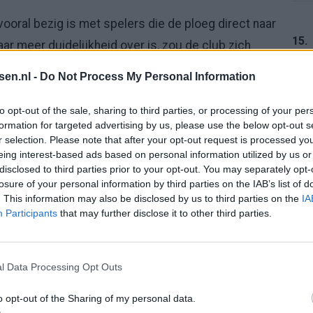
vooral bezig is met spelers die de ploeg direct naar
15.
ar meer duidelijkheid over is, zou de club zich
ingen.
tsen.nl -
Do Not Process My Personal Information
dichterbij te komen
16.
to opt-out of the sale, sharing to third parties, or processing of your per
formation for targeted advertising by us, please use the below opt-out s
er rond Ajax circuleert, is die van Daley Blind. De
r selection. Please note that after your opt-out request is processed y
eing interest-based ads based on personal information utilized by us or
oemd als mogelijke versterking en volgens Verweij
17.
disclosed to third parties prior to your opt-out. You may separately opt-
 de
Johan Cruijff Arena
.
losure of your personal information by third parties on the IAB’s list of
. This information may also be disclosed by us to third parties on the
IA
 versterking uit Marokko
Participants
that may further disclose it to other third parties.
18.
ar talent voor de toekomst. Zo zou de club dicht bij
l Data Processing Opt Outs
o opt-out of the Sharing of my personal data.
19.
uccesvolle Marokkaanse jeugdelftal en geldt als