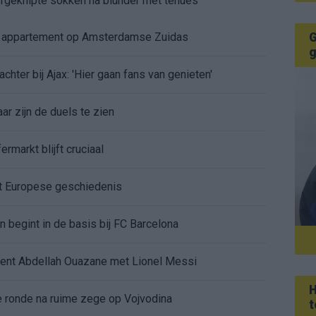
 afgeknipte sokken na blunder met tenues
G
e appartement op Amsterdamse Zuidas
g
chter bij Ajax: 'Hier gaan fans van genieten'
r zijn de duels te zien
ermarkt blijft cruciaal
ft Europese geschiedenis
en begint in de basis bij FC Barcelona
alent Abdellah Ouazane met Lionel Messi
H
de ronde na ruime zege op Vojvodina
t