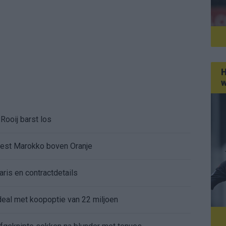
H
w
Rooij barst los
kiest Marokko boven Oranje
aris en contractdetails
rdeal met koopoptie van 22 miljoen