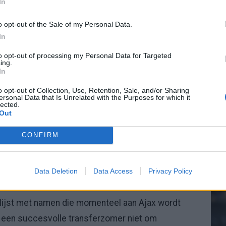
In
erweij is het plan dat Zahouani in eerste instantie
o opt-out of the Sale of my Personal Data.
In
20.
ondzingen
to opt-out of processing my Personal Data for Targeted
ing.
In
Mee
le spelers aan Ajax gelinkt. Onder meer Marc-
o opt-out of Collection, Use, Retention, Sale, and/or Sharing
 Ceballos passeren regelmatig de revue in de
ersonal Data that Is Unrelated with the Purposes for which it
lected.
Out
V
s
jn, zal de komende weken moeten blijken. Duidelijk
CONFIRM
ijk van extra kwaliteit wil voorzien.
Data Deletion
Data Access
Privacy Policy
ening
de lijst met namen die momenteel aan Ajax wordt
t een succesvolle transferzomer niet om