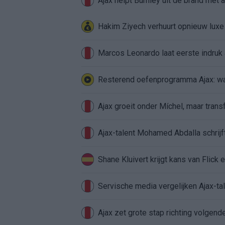
Ajax helpt Burnley uit de brand met
Hakim Ziyech verhuurt opnieuw lux
Marcos Leonardo laat eerste indruk a
Resterend oefenprogramma Ajax: waa
Ajax groeit onder Míchel, maar transf
Ajax-talent Mohamed Abdalla schrij
Shane Kluivert krijgt kans van Flick 
Servische media vergelijken Ajax-t
Ajax zet grote stap richting volgen