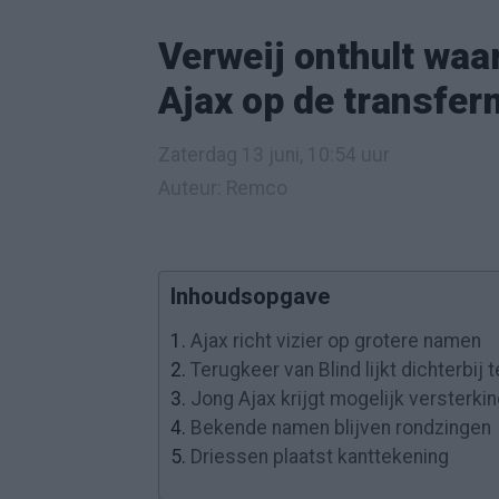
Verweij onthult waar
Ajax op de transfer
Zaterdag 13 juni, 10:54 uur
Auteur: Remco
Inhoudsopgave
1.
Ajax richt vizier op grotere namen
2.
Terugkeer van Blind lijkt dichterbij
3.
Jong Ajax krijgt mogelijk versterki
4.
Bekende namen blijven rondzingen
5.
Driessen plaatst kanttekening