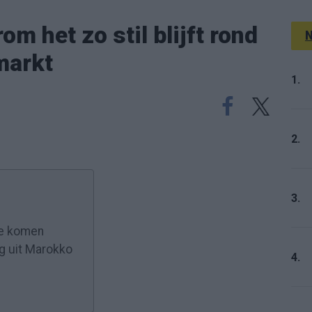
om het zo stil blijft rond
N
markt
1.
2.
3.
 te komen
ng uit Marokko
4.