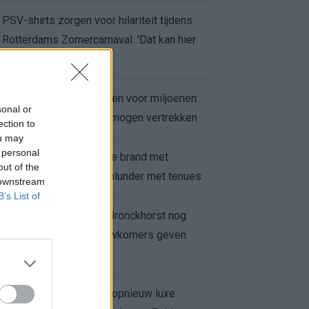
PSV-shirts zorgen voor hilariteit tijdens
Rotterdams Zomercarnaval: 'Dat kan hier
niet'
Feyenoord zet deur open voor miljoenen:
sonal or
Ueda en Hadj Moussa mogen vertrekken
ection to
ou may
 personal
Ajax helpt Burnley uit de brand met
out of the
afgeknipte sokken na blunder met tenues
 downstream
B’s List of
Feyenoord onder Van Bronckhorst nog
altijd ongeslagen: nieuwkomers geven
hoop
Hakim Ziyech verhuurt opnieuw luxe