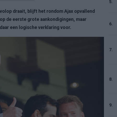
5.
olop draait, blijft het rondom Ajax opvallend
d op de eerste grote aankondigingen, maar
6.
daar een logische verklaring voor.
7.
8.
9.