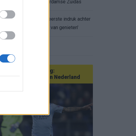
appartement op Amsterdamse Zuidas
Marcos Leonardo laat eerste indruk achter
bij Ajax: 'Hier gaan fans van genieten'
r nieuws
an Götze tot Sterling:
tatementtransfers in Nederland