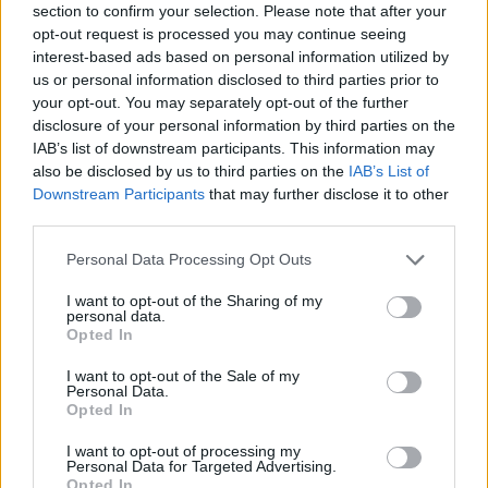
Resterend oefenprogramma Ajax: waar zijn de
section to confirm your selection. Please note that after your
duels te zien
opt-out request is processed you may continue seeing
interest-based ads based on personal information utilized by
Ajax groeit onder Míchel, maar transfermarkt
us or personal information disclosed to third parties prior to
blijft cruciaal
your opt-out. You may separately opt-out of the further
disclosure of your personal information by third parties on the
IAB’s list of downstream participants. This information may
Ajax-talent Mohamed Abdalla schrijft Europese
also be disclosed by us to third parties on the
IAB’s List of
geschiedenis
Downstream Participants
that may further disclose it to other
third parties.
Shane Kluivert krijgt kans van Flick en begint in
de basis bij FC Barcelona
Personal Data Processing Opt Outs
I want to opt-out of the Sharing of my
Servische media vergelijken Ajax-talent Abdellah
personal data.
Ouazane met Lionel Messi
Opted In
I want to opt-out of the Sale of my
Ajax zet grote stap richting volgende ronde na
Personal Data.
ruime zege op Vojvodina
Opted In
I want to opt-out of processing my
Dusan Tadic kijkt met bijzondere gevoelens naar
Personal Data for Targeted Advertising.
Opted In
Ajax - Vojvodina