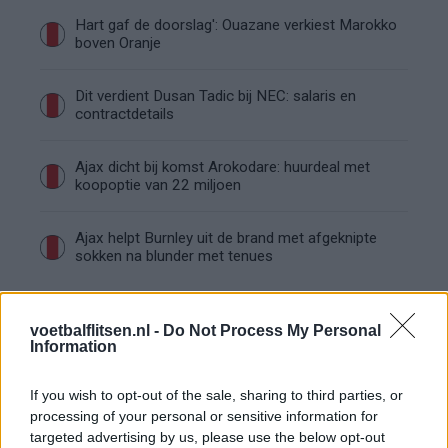
Hart gaf de doorslag': Ouazane verkiest Marokko
boven Oranje
Dit verdient Dusan Tadic bij NEC: salaris en
contractdetails
Ajax dicht bij komst Arokodare: huurdeal met
koopoptie van 22 miljoen
Ajax helpt Burnley uit de brand met afgeknipte
sokken na blunder met tenues
Hakim Ziyech verhuurt opnieuw luxe
appartement op Amsterdamse Zuidas
voetbalflitsen.nl -
Do Not Process My Personal
Information
Marcos Leonardo laat eerste indruk achter bij
If you wish to opt-out of the sale, sharing to third parties, or
Ajax: 'Hier gaan fans van genieten'
processing of your personal or sensitive information for
targeted advertising by us, please use the below opt-out