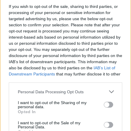
Van Bommel begint bij België met achterstand:
If you wish to opt-out of the sale, sharing to third parties, or
niet tactisch, maar taalkundig
processing of your personal or sensitive information for
targeted advertising by us, please use the below opt-out
Transferclausule Joey Veerman uitgelegd: voor
section to confirm your selection. Please note that after your
dit bedrag kan PSV'er vertrekken
opt-out request is processed you may continue seeing
interest-based ads based on personal information utilized by
us or personal information disclosed to third parties prior to
Dit ziet de Belgische voetbalbond in Mark van
your opt-out. You may separately opt-out of the further
Bommel als nieuwe bondscoach
disclosure of your personal information by third parties on the
IAB’s list of downstream participants. This information may
Nieuw spoor voor PSV: Kostic duikt op als
also be disclosed by us to third parties on the
IAB’s List of
serieuze optie
Downstream Participants
that may further disclose it to other
third parties.
Italiaanse media: Perisic wacht op telefoontje
van Internazionale
Personal Data Processing Opt Outs
I want to opt-out of the Sharing of my
personal data.
Bosz wil niets weten van Oranje: PSV-trainer
Opted In
kapt interview abrupt af
I want to opt-out of the Sale of my
Wanneer is de loting voor de Champions
Personal Data.
League? PSV en Feyenoord weten dan hun