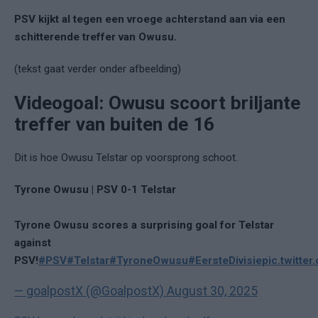
PSV kijkt al tegen een vroege achterstand aan via een
schitterende treffer van Owusu.
(tekst gaat verder onder afbeelding)
Videogoal: Owusu scoort briljante
treffer van buiten de 16
Dit is hoe Owusu Telstar op voorsprong schoot.
Tyrone Owusu | PSV 0-1 Telstar
Tyrone Owusu scores a surprising goal for Telstar
against
PSV!
#PSV
#Telstar
#TyroneOwusu
#EersteDivisie
pic.twitte
— goalpostX (@GoalpostX)
August 30, 2025