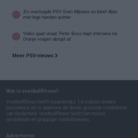
Zo overtuigde PSV Sven Mijnans en bleef Ajax
met lege handen achter
Video gaat viraal: Peter Bosz kapt interview na
Oranje-vragen abrupt af
Meer PSV-nieuws
Wat is voetbalflitsen?
Voetbalflitsen heeft maandelijks 1,4 miljoen unieke
bezoekers en is daarmee de derde grootste voetbalsite
van Nederland. Voetbalflitsen heeft het meest
opvallende en grappige voetbalnieuws.
Adverteren