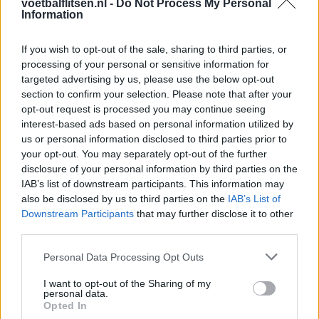
voetbalflitsen.nl -
Do Not Process My Personal
Information
Ajax helpt Burnley uit de brand met afgeknipte
sokken na blunder met tenues
If you wish to opt-out of the sale, sharing to third parties, or
processing of your personal or sensitive information for
Hakim Ziyech verhuurt opnieuw luxe
targeted advertising by us, please use the below opt-out
appartement op Amsterdamse Zuidas
section to confirm your selection. Please note that after your
opt-out request is processed you may continue seeing
interest-based ads based on personal information utilized by
Marcos Leonardo laat eerste indruk achter bij
Ajax: 'Hier gaan fans van genieten'
us or personal information disclosed to third parties prior to
your opt-out. You may separately opt-out of the further
disclosure of your personal information by third parties on the
Resterend oefenprogramma Ajax: waar zijn de
IAB’s list of downstream participants. This information may
duels te zien
also be disclosed by us to third parties on the
IAB’s List of
Downstream Participants
that may further disclose it to other
Ajax groeit onder Míchel, maar transfermarkt
third parties.
blijft cruciaal
Personal Data Processing Opt Outs
Ajax-talent Mohamed Abdalla schrijft Europese
I want to opt-out of the Sharing of my
geschiedenis
personal data.
Opted In