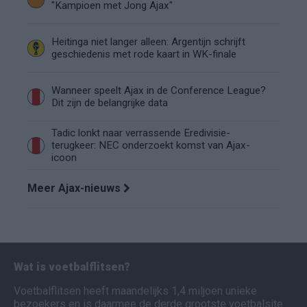
"Kampioen met Jong Ajax"
Heitinga niet langer alleen: Argentijn schrijft
geschiedenis met rode kaart in WK-finale
Wanneer speelt Ajax in de Conference League?
Dit zijn de belangrijke data
Tadic lonkt naar verrassende Eredivisie-
terugkeer: NEC onderzoekt komst van Ajax-
icoon
Meer Ajax-nieuws
Wat is voetbalflitsen?
Voetbalflitsen heeft maandelijks 1,4 miljoen unieke
bezoekers en is daarmee de derde grootste voetbalsite