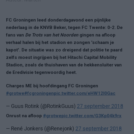
FC Groningen leed donderdagavond een pijnlijke
nederlaag in de KNVB Beker, tegen FC Twente: 0-2. De
fans van
De Trots van het Noorden
gingen na afloop
verhaal halen bij het stadion en zongen 'schaam je
kapot'. De situatie was zo dreigend dat politie te paard
zelfs moest ingrijpen bij het Hitachi Capital Mobility
Stadion, zoals de thuishaven van de hekkensluiter van
de Eredivisie tegenwoordig heet.
Charges ME bij hoofdingang FC Groningen
#grotwe
#fcgroningen
pic.twitter.com/eHW12l0Gac
— Guus Rotink (@RotinkGuus)
27 september 2018
Onrust na afloop
#grotwe
pic.twitter.com/G3Kp04k9rx
— René Jonkers (@Renejonk)
27 september 2018