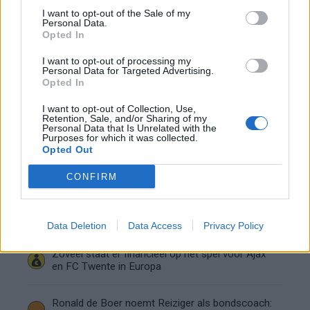
Shane Kluivert krijgt kans van Flick en begint in
I want to opt-out of the Sale of my
de basis bij FC Barcelona
Personal Data.
Opted In
Servische media vergelijken Ajax-talent Abdellah
I want to opt-out of processing my
Ouazane met Lionel Messi
Personal Data for Targeted Advertising.
Opted In
Ajax zet grote stap richting volgende ronde na
I want to opt-out of Collection, Use,
Retention, Sale, and/or Sharing of my
ruime zege op Vojvodina
Personal Data that Is Unrelated with the
Purposes for which it was collected.
Opted Out
Dusan Tadic kijkt met bijzondere gevoelens naar
Ajax - Vojvodina
CONFIRM
Zo veranderde de relatie tussen Rafael van der
Vaart en Sylvie Meis door de jaren heen
Data Deletion
Data Access
Privacy Policy
Zoveel staat er financieel op het spel voor Ajax
en FC Twente in Europa
Ronald de Boer noemt Reiziger als bondscoach: