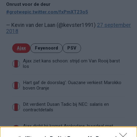
Onrust voor de deur
#grotwe
pic.twitter.com/fxPmXT23o5
— Kevin van der Laan (@kevster1991)
27 september
2018
Ajax
Feyenoord
PSV
Ajax ziet kans schoon: strijd om Van Rooij barst
los
Hart gaf de doorslag': Ouazane verkiest Marokko
boven Oranje
Dit verdient Dusan Tadic bij NEC: salaris en
contractdetails
Ajax dicht bij komst Arokodare: huurdeal met
koopoptie van 22 miljoen