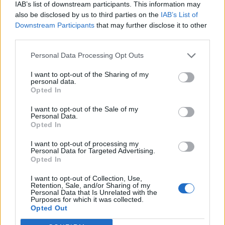
IAB’s list of downstream participants. This information may
also be disclosed by us to third parties on the
IAB’s List of
Mateo Chávez verruilt Chivas voor AZ. De 21-jarige
Downstream Participants
that may further disclose it to other
verdediger tekent tot 2030 in Alkmaar en geldt als een
third parties.
investering voor de lange termijn. Chávez staat bekend om
zijn dynamiek en verdedigende zekerheid—kenmerken die
Personal Data Processing Opt Outs
goed passen bij het spel van AZ.
I want to opt-out of the Sharing of my
personal data.
8. Olivier Boscagli – PSV (vertrek,
Opted In
transfervrij)
I want to opt-out of the Sale of my
Personal Data.
Na zes seizoenen is het PSV-tijdperk van
Olivier Boscagli
ten
Opted In
einde. De Franse verdediger, ooit als veelbelovend talent
I want to opt-out of processing my
binnengehaald, vertrekt transfervrij. In zijn periode in
Personal Data for Targeted Advertising.
Opted In
Eindhoven groeide hij uit tot een onmisbare kracht achterin.
Zijn vertrek betekent dat PSV ook defensief opnieuw moet
I want to opt-out of Collection, Use,
puzzelen.
Retention, Sale, and/or Sharing of my
Personal Data that Is Unrelated with the
Purposes for which it was collected.
9. Zépiqueno Redmond – Feyenoord naar
Opted Out
Aston Villa (aflopend contract)