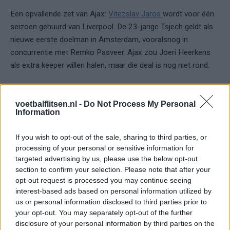
Een opvallende zet van Ajax:
Vitezslav Jaros
wordt voor één
seizoen gehuurd van Liverpool. De 23-jarige Tsjech geldt als
nieuwe eerste doelman in Amsterdam, vooralsnog in
concurrentie met Remko Pasveer. Ajax zou Joeri Heerkens
als extra keeper willen halen, maar die deal is nog niet rond.
6. Enric Llansana – Go Ahead Eagles naar
Anderlecht (1,5 miljoen euro)
voetbalflitsen.nl -
Do Not Process My Personal
Information
Go Ahead Eagles raakt deze zomer één van zijn belangrijkste
krachten kwijt. Middenvelder Enric Llansana maakt de
If you wish to opt-out of the sale, sharing to third parties, or
processing of your personal or sensitive information for
overstap naar Anderlecht, dat afgelopen seizoen vierde werd
targeted advertising by us, please use the below opt-out
in België. Voor de 24-jarige speler is het een volgende stap na
section to confirm your selection. Please note that after your
drie sterke jaren in Deventer. Voor Eagles betekent het verlies
opt-out request is processed you may continue seeing
van hun motor op het middenveld een sportieve aderlating.
interest-based ads based on personal information utilized by
us or personal information disclosed to third parties prior to
7. Mateo Chávez – Chivas Guadalajara naar
your opt-out. You may separately opt-out of the further
AZ (circa 2 miljoen euro)
disclosure of your personal information by third parties on the