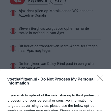
Ajax
Feyenoord
PSV
Ajax richt pijlen op Marokkaanse WK-sensatie
Azzedine Ounahi
Steven Berghuis zorgt voor ophef na harde
tackle in oefenduel van Ajax
Dit houdt de transfer van Marc-André ter Stegen
naar Ajax nog tegen
De terugkeer van Daley Blind past in een groter
plan van Ajax
voetbalflitsen.nl -
Do Not Process My Personal
Kritiek op Engels van Míchel genuanceerd: ‘Ajax-
Information
spelers snappen dat echt wel’
If you wish to opt-out of the sale, sharing to third parties, or
De eerste Míchel-dagen bij Ajax: Blind coacht,
processing of your personal or sensitive information for
Gloukh krijgt standje en Ceballos wordt gebeld
targeted advertising by us, please use the below opt-out
section to confirm your selection. Please note that after your