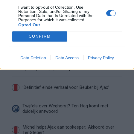
verlaten
I want to opt-out of Collection, Use,
Retention, Sale, and/or Sharing of my
Personal Data that Is Unrelated with the
Purposes for which it was collected.
Steijn: ‘Bergwijn was niet mijn eerste keus als
Opted Out
Ajax-aanvoerder’
CONFIRM
Van Gaal-vertrek markeert einde van bestuurlijke
Ajax-fase
Data Deletion
Data Access
Privacy Policy
Wie is Federico Viñas, de Uruguayaanse WK-
spits op het lijstje van Ajax?
‘Definitief einde verhaal voor Beuker bij Ajax’
Twijfels over Weghorst? Ten Hag komt met
duidelijk antwoord
Míchel helpt Ajax aan topkeeper: ‘Akkoord over
Ter Stegen’