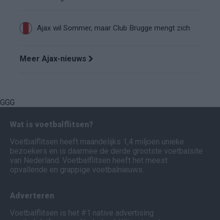
Ajax wil Sommer, maar Club Brugge mengt zich
Meer Ajax-nieuws
GGG
Wat is voetbalflitsen?
Voetbalflitsen heeft maandelijks 1,4 miljoen unieke
bezoekers en is daarmee de derde grootste voetbalsite
van Nederland. Voetbalflitsen heeft het meest
opvallende en grappige voetbalnieuws.
Adverteren
Voetbalflitsen is het #1 native advertising