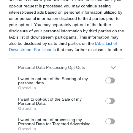
opt-out request is processed you may continue seeing
Steur kiest voor Newcastle na gemiste
duidelijkheid bij Ajax
interest-based ads based on personal information utilized by
us or personal information disclosed to third parties prior to
your opt-out. You may separately opt-out of the further
Blind kan bij Ajax de speler naast Míchel worden
disclosure of your personal information by third parties on the
IAB’s list of downstream participants. This information may
also be disclosed by us to third parties on the
IAB’s List of
“Twente was toen niet haalbaar”: Weghorst blikt
Downstream Participants
that may further disclose it to other
terug op Ajax-keuze
third parties.
Personal Data Processing Opt Outs
De transferprioriteiten van Ajax worden steeds
duidelijker
I want to opt-out of the Sharing of my
personal data.
Opted In
Ajax begint voorbereiding met nederlaag: zo ziet
de route naar PEC eruit
I want to opt-out of the Sale of my
Personal Data.
Opted In
Zo overtuigde PSV Sven Mijnans en bleef Ajax
met lege handen achter
I want to opt-out of processing my
Personal Data for Targeted Advertising.
Opted In
Waarom steeds meer sleutelfiguren Ajax