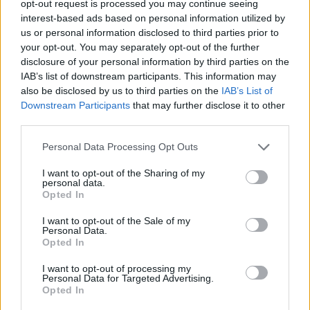
opt-out request is processed you may continue seeing
interest-based ads based on personal information utilized by
us or personal information disclosed to third parties prior to
your opt-out. You may separately opt-out of the further
disclosure of your personal information by third parties on the
IAB’s list of downstream participants. This information may
also be disclosed by us to third parties on the
IAB’s List of
Downstream Participants
that may further disclose it to other
third parties.
Personal Data Processing Opt Outs
I want to opt-out of the Sharing of my
personal data.
Heeft Dominique Janssen een
Opted In
partner?
I want to opt-out of the Sale of my
Personal Data.
Janssen was ooit getrouwd met meneer Bloodworth. Ze nam
Opted In
zelfs zijn naam achterop haar rug. De speelster scheidde met
I want to opt-out of processing my
de man en nam haar eigen naam weer terug. Op haar socials
Personal Data for Targeted Advertising.
Opted In
is te zien dat Janssen een nieuwe partner heeft. Regelmatig
deelt ze daar foto's op van haar en haar gezin. Zo zijn er in