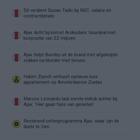
Dit verdient Dusan Tadic bij NEC: salaris en
contractdetails
Ajax dicht bij komst Arokodare: huurdeal met
koopoptie van 22 miljoen
Ajax helpt Burnley uit de brand met afgeknipte
sokken na blunder met tenues
Hakim Ziyech verhuurt opnieuw luxe
appartement op Amsterdamse Zuidas
Marcos Leonardo laat eerste indruk achter bij
Ajax: 'Hier gaan fans van genieten'
Resterend oefenprogramma Ajax: waar zijn de
duels te zien