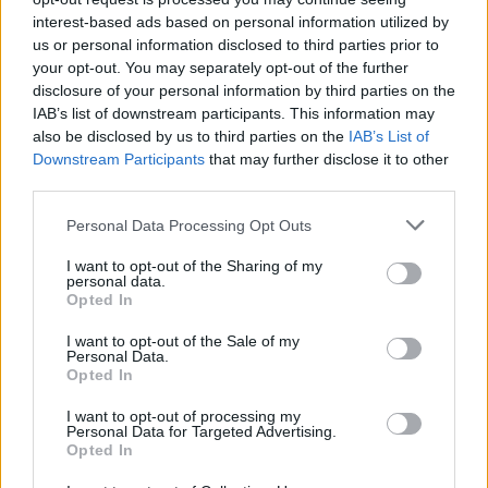
interest-based ads based on personal information utilized by
Bayer Leverkusen, 1988-1989
us or personal information disclosed to third parties prior to
your opt-out. You may separately opt-out of the further
De prijzenkast van Rinus Michels als coach:
disclosure of your personal information by third parties on the
IAB’s list of downstream participants. This information may
Nederlandse beker, 3X
also be disclosed by us to third parties on the
IAB’s List of
Landstitel Nederland, 4X
Downstream Participants
that may further disclose it to other
Europacup 1 met Ajax, 1970-1971
third parties.
Kampioen van Spanje, 1X
Bekerwinnaar Spanje, 1X
Personal Data Processing Opt Outs
Duitse bekerwinnaar, 1X
EK met Nederland, 1988
I want to opt-out of the Sharing of my
personal data.
Welke rol had Rinus Michels in het
Opted In
Nederlands elftal?
I want to opt-out of the Sale of my
Personal Data.
In totaal werd Michels vier keer aangesteld als bondscoach
Opted In
van het Nederlands elftal en in die rol verkreeg hij aanzien in
I want to opt-out of processing my
binnen- en buitenland. Tijdens zijn eerste termijn als
Personal Data for Targeted Advertising.
hoofdverantwoordelijke van het land bereikte hij de finale op
Opted In
het WK in 1974, maar deze werd na strafschoppen verloren