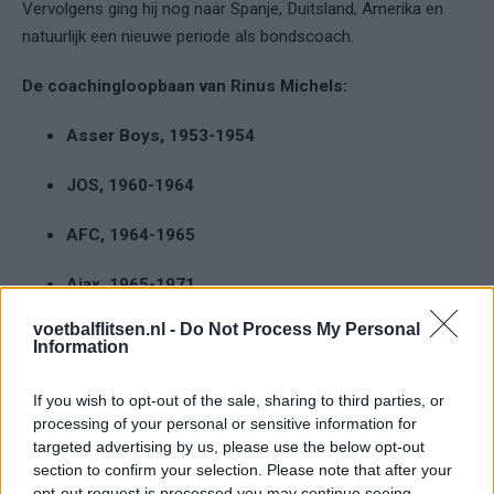
Vervolgens ging hij nog naar Spanje, Duitsland, Amerika en
natuurlijk een nieuwe periode als bondscoach.
De coachingloopbaan van Rinus Michels:
Asser Boys, 1953-1954
JOS, 1960-1964
AFC, 1964-1965
Ajax, 1965-1971
voetbalflitsen.nl -
Do Not Process My Personal
FC Barcelona, 1971-1975 en 1976-1978
Information
Nederland, 1974, 1984-1988 en 1990-1992
If you wish to opt-out of the sale, sharing to third parties, or
processing of your personal or sensitive information for
Los Angeles Aztecs, 1978-1980
targeted advertising by us, please use the below opt-out
section to confirm your selection. Please note that after your
1. FC Köln, 1980-1983
opt-out request is processed you may continue seeing