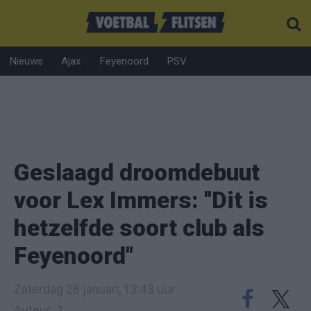
Nieuws
Ajax
Feyenoord
PSV
Geslaagd droomdebuut
voor Lex Immers: ''Dit is
hetzelfde soort club als
Feyenoord''
Zaterdag 28 januari, 13:43 uur
Auteur: ?