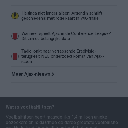
Heitinga niet langer alleen: Argentijn schrijft
geschiedenis met rode kaart in WK-finale
Wanneer speelt Ajax in de Conference League?
Dit zijn de belangrijke data
Tadic lonkt naar verrassende Eredivisie-
terugkeer: NEC onderzoekt komst van Ajax-
icoon
Meer Ajax-nieuws
Wat is voetbalflitsen?
Voetbalflitsen heeft maandelijks 1,4 miljoen unieke
bezoekers en is daarmee de derde grootste voetbalsite
van Nederland. Voetbalflitsen heeft het meest