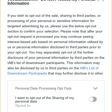
Information
Ajax helpt Burnley uit de brand met afgeknipte
sokken na blunder met tenues
If you wish to opt-out of the sale, sharing to third parties, or
processing of your personal or sensitive information for
Hakim Ziyech verhuurt opnieuw luxe
targeted advertising by us, please use the below opt-out
appartement op Amsterdamse Zuidas
section to confirm your selection. Please note that after your
opt-out request is processed you may continue seeing
Marcos Leonardo laat eerste indruk achter bij
interest-based ads based on personal information utilized by
Ajax: 'Hier gaan fans van genieten'
us or personal information disclosed to third parties prior to
your opt-out. You may separately opt-out of the further
disclosure of your personal information by third parties on the
Resterend oefenprogramma Ajax: waar zijn de
duels te zien
IAB’s list of downstream participants. This information may
also be disclosed by us to third parties on the
IAB’s List of
Downstream Participants
that may further disclose it to other
Ajax groeit onder Míchel, maar transfermarkt
third parties.
blijft cruciaal
Personal Data Processing Opt Outs
Ajax-talent Mohamed Abdalla schrijft Europese
I want to opt-out of the Sharing of my
geschiedenis
personal data.
Opted In
Shane Kluivert krijgt kans van Flick en begint in