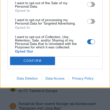
I want to opt-out of the Sale of my
de basis bij FC Barcelona
Personal Data.
Opted In
Servische media vergelijken Ajax-talent Abdellah
I want to opt-out of processing my
Ouazane met Lionel Messi
Personal Data for Targeted Advertising.
Opted In
Ajax zet grote stap richting volgende ronde na
I want to opt-out of Collection, Use,
ruime zege op Vojvodina
Retention, Sale, and/or Sharing of my
Personal Data that Is Unrelated with the
Purposes for which it was collected.
Opted Out
Dusan Tadic kijkt met bijzondere gevoelens naar
Ajax - Vojvodina
CONFIRM
Zo veranderde de relatie tussen Rafael van der
Vaart en Sylvie Meis door de jaren heen
Data Deletion
Data Access
Privacy Policy
Zoveel staat er financieel op het spel voor Ajax
en FC Twente in Europa
Ronald de Boer noemt Reiziger als bondscoach:
"Kampioen met Jong Ajax"