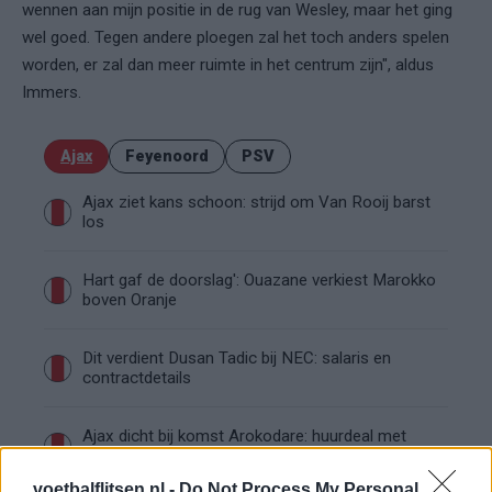
wennen aan mijn positie in de rug van Wesley, maar het ging
wel goed. Tegen andere ploegen zal het toch anders spelen
worden, er zal dan meer ruimte in het centrum zijn", aldus
Immers.
Ajax
Feyenoord
PSV
Ajax ziet kans schoon: strijd om Van Rooij barst
los
Hart gaf de doorslag': Ouazane verkiest Marokko
boven Oranje
Dit verdient Dusan Tadic bij NEC: salaris en
contractdetails
Ajax dicht bij komst Arokodare: huurdeal met
koopoptie van 22 miljoen
voetbalflitsen.nl -
Do Not Process My Personal