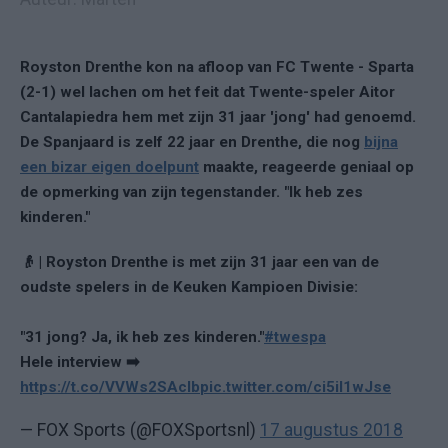
Royston Drenthe kon na afloop van FC Twente - Sparta
(2-1) wel lachen om het feit dat Twente-speler Aitor
Cantalapiedra hem met zijn 31 jaar 'jong' had genoemd.
De Spanjaard is zelf 22 jaar en Drenthe, die nog
bijna
een bizar eigen doelpunt
maakte, reageerde geniaal op
de opmerking van zijn tegenstander. "Ik heb zes
kinderen."
👴 | Royston Drenthe is met zijn 31 jaar een van de
oudste spelers in de Keuken Kampioen Divisie:
"31 jong? Ja, ik heb zes kinderen."
#twespa
Hele interview ➡️
https://t.co/VVWs2SAcIb
pic.twitter.com/ci5il1wJse
— FOX Sports (@FOXSportsnl)
17 augustus 2018