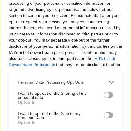
spelers snappen dat echt wel’
processing of your personal or sensitive information for
targeted advertising by us, please use the below opt-out
section to confirm your selection. Please note that after your
De eerste Míchel-dagen bij Ajax: Blind coacht,
opt-out request is processed you may continue seeing
Gloukh krijgt standje en Ceballos wordt gebeld
interest-based ads based on personal information utilized by
us or personal information disclosed to third parties prior to
Steur kiest voor Newcastle na gemiste
your opt-out. You may separately opt-out of the further
duidelijkheid bij Ajax
disclosure of your personal information by third parties on the
IAB’s list of downstream participants. This information may
also be disclosed by us to third parties on the
IAB’s List of
Blind kan bij Ajax de speler naast Míchel worden
Downstream Participants
that may further disclose it to other
third parties.
“Twente was toen niet haalbaar”: Weghorst blikt
Personal Data Processing Opt Outs
terug op Ajax-keuze
I want to opt-out of the Sharing of my
personal data.
De transferprioriteiten van Ajax worden steeds
Opted In
duidelijker
I want to opt-out of the Sale of my
Personal Data.
Ajax begint voorbereiding met nederlaag: zo ziet
Opted In
de route naar PEC eruit