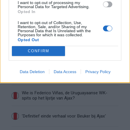
I want to opt-out of processing my
Personal Data for Targeted Advertising.
Zo overtuigde PSV Sven Mijnans en bleef Ajax
Opted In
met lege handen achter
I want to opt-out of Collection, Use,
Retention, Sale, and/or Sharing of my
Personal Data that Is Unrelated with the
Waarom steeds meer sleutelfiguren Ajax
Purposes for which it was collected.
verlaten
Opted Out
CONFIRM
Steijn: ‘Bergwijn was niet mijn eerste keus als
Ajax-aanvoerder’
Data Deletion
Data Access
Privacy Policy
Van Gaal-vertrek markeert einde van bestuurlijke
Ajax-fase
Wie is Federico Viñas, de Uruguayaanse WK-
spits op het lijstje van Ajax?
‘Definitief einde verhaal voor Beuker bij Ajax’