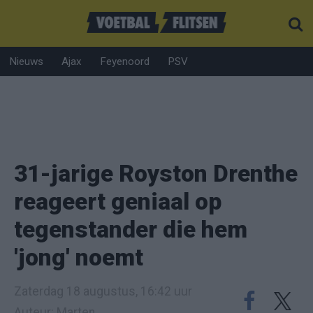
Nieuws
Ajax
Feyenoord
PSV
31-jarige Royston Drenthe
reageert geniaal op
tegenstander die hem
'jong' noemt
Zaterdag 18 augustus, 16:42 uur
Auteur: Marten