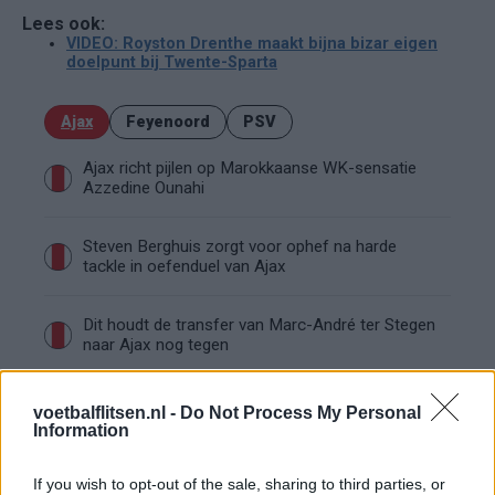
Lees ook:
VIDEO: Royston Drenthe maakt bijna bizar eigen
doelpunt bij Twente-Sparta
Ajax
Feyenoord
PSV
Ajax richt pijlen op Marokkaanse WK-sensatie
Azzedine Ounahi
Steven Berghuis zorgt voor ophef na harde
tackle in oefenduel van Ajax
Dit houdt de transfer van Marc-André ter Stegen
naar Ajax nog tegen
De terugkeer van Daley Blind past in een groter
voetbalflitsen.nl -
Do Not Process My Personal
plan van Ajax
Information
Kritiek op Engels van Míchel genuanceerd: ‘Ajax-
If you wish to opt-out of the sale, sharing to third parties, or