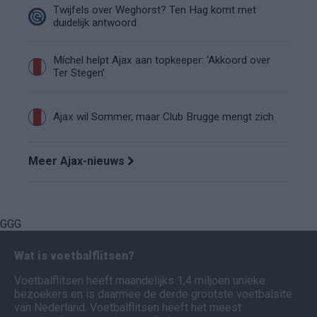
Twijfels over Weghorst? Ten Hag komt met
duidelijk antwoord
Míchel helpt Ajax aan topkeeper: ‘Akkoord over
Ter Stegen’
Ajax wil Sommer, maar Club Brugge mengt zich
Meer Ajax-nieuws
GGG
Wat is voetbalflitsen?
Voetbalflitsen heeft maandelijks 1,4 miljoen unieke
bezoekers en is daarmee de derde grootste voetbalsite
van Nederland. Voetbalflitsen heeft het meest