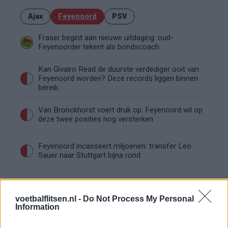
Ajax
Feyenoord
PSV
Fraser begint aan nieuwe uitdaging: oud-
Feyenoorder tekent als bondscoach
Kan Givairo Read de duurste verdediger ooit van
Feyenoord worden? Deze records liggen binnen
bereik
Van Bronckhorst voert druk op: Feyenoord wil op
deze twee posities nog versterken
Feyenoord incasseert miljoenen: transfer Leo
Sauer naar Stuttgart bijna rond
Feyenoord zet deur open voor miljoenen: Ueda
en Hadj Moussa mogen vertrekken
voetbalflitsen.nl -
Do Not Process My Personal
Information
Feyenoord sluit voorbereiding bijna af: dit staat
er nog op het programma