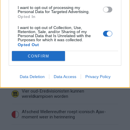
I want to opt-out of processing my
Calvin Stengs opnieuw vader: bijzonder nieuws in
Personal Data for Targeted Advertising.
onzekere transferzomer
Opted In
I want to opt-out of Collection, Use,
Zoë Livay raakt draad kwijt tijdens open dag
Retention, Sale, and/or Sharing of my
Feyenoord na storing met autocue
Personal Data that Is Unrelated with the
Purposes for which it was collected.
Opted Out
Wanneer is de loting voor de Champions
League? PSV en Feyenoord weten dan hun
CONFIRM
tegenstanders
Conference League-ophef: Hamrun
uitgeschakeld na omstreden strafschop zonder
Data Deletion
Data Access
Privacy Policy
VAR
Vier oud-Eredivisionisten kunnen
wereldkampioen worden
Afscheid Wellenreuther roept iconisch Ajax-
moment weer in herinnering