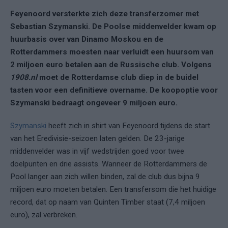
Feyenoord versterkte zich deze transferzomer met
Sebastian Szymanski. De Poolse middenvelder kwam op
huurbasis over van Dinamo Moskou en de
Rotterdammers moesten naar verluidt een huursom van
2 miljoen euro betalen aan de Russische club. Volgens
1908.nl
moet de Rotterdamse club diep in de buidel
tasten voor een definitieve overname. De koopoptie voor
Szymanski bedraagt ongeveer 9 miljoen euro.
Szymanski
heeft zich in shirt van Feyenoord tijdens de start
van het Eredivisie-seizoen laten gelden. De 23-jarige
middenvelder was in vijf wedstrijden goed voor twee
doelpunten en drie assists. Wanneer de Rotterdammers de
Pool langer aan zich willen binden, zal de club dus bijna 9
miljoen euro moeten betalen. Een transfersom die het huidige
record, dat op naam van Quinten Timber staat (7,4 miljoen
euro), zal verbreken.