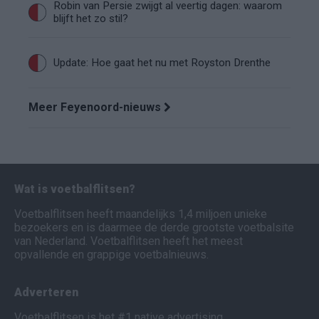
Robin van Persie zwijgt al veertig dagen: waarom
blijft het zo stil?
Update: Hoe gaat het nu met Royston Drenthe
Meer Feyenoord-nieuws
Wat is voetbalflitsen?
Voetbalflitsen heeft maandelijks 1,4 miljoen unieke
bezoekers en is daarmee de derde grootste voetbalsite
van Nederland. Voetbalflitsen heeft het meest
opvallende en grappige voetbalnieuws.
Adverteren
Voetbalflitsen is het #1 native advertising