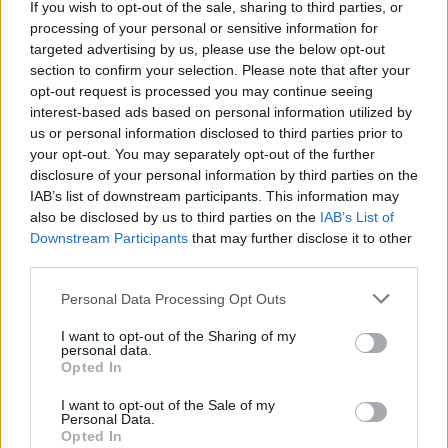
If you wish to opt-out of the sale, sharing to third parties, or
processing of your personal or sensitive information for
targeted advertising by us, please use the below opt-out
Shaqueel van Persie ontkracht geruchten over
keuze voor Marokko
section to confirm your selection. Please note that after your
opt-out request is processed you may continue seeing
interest-based ads based on personal information utilized by
Brengt Sporting Portugal Feyenoord in de
us or personal information disclosed to third parties prior to
problemen rond Hadj Moussa?
your opt-out. You may separately opt-out of the further
disclosure of your personal information by third parties on the
Van droomtransfer tot contractontbinding: het
IAB’s list of downstream participants. This information may
Feyenoord-verhaal van Calvin Stengs
also be disclosed by us to third parties on the
IAB’s List of
Downstream Participants
that may further disclose it to other
third parties.
'Hij is weer gewoon mijn vader': Shaqueel
openhartig over Robin van Persie
Personal Data Processing Opt Outs
Lille geeft niet op na afwijzing: komt er nieuw
I want to opt-out of the Sharing of my
personal data.
bod op Gjivai Zechiël?
Opted In
I want to opt-out of the Sale of my
Been blikt terug op historische afstraffing: "Die
Personal Data.
schaamte voel ik nog altijd"
Opted In