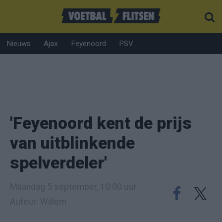
Nieuws
Ajax
Feyenoord
PSV
'Feyenoord kent de prijs
van uitblinkende
spelverdeler'
Maandag 5 september, 10:00 uur
Auteur: Willem