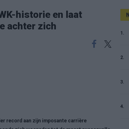
WK-historie en laat
N
e achter zich
1.
2.
3.
4.
er record aan zijn imposante carrière