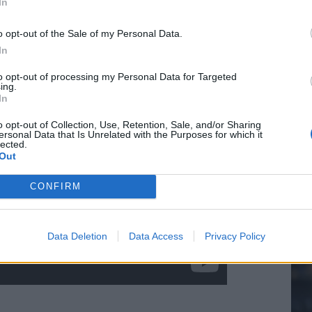
In
g niet klaar met het schrijven van nieuwe
o opt-out of the Sale of my Personal Data.
In
20.
to opt-out of processing my Personal Data for Targeted
ing.
In
Mee
o opt-out of Collection, Use, Retention, Sale, and/or Sharing
ersonal Data that Is Unrelated with the Purposes for which it
lected.
Out
V
s
CONFIRM
Data Deletion
Data Access
Privacy Policy