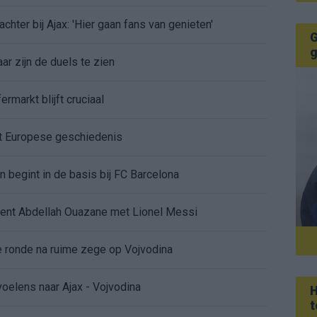
chter bij Ajax: 'Hier gaan fans van genieten'
G
g
r zijn de duels te zien
ermarkt blijft cruciaal
ft Europese geschiedenis
en begint in de basis bij FC Barcelona
alent Abdellah Ouazane met Lionel Messi
de ronde na ruime zege op Vojvodina
voelens naar Ajax - Vojvodina
H
t