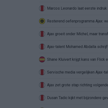
Marcos Leonardo laat eerste indruk a
Resterend oefenprogramma Ajax: waa
Ajax groeit onder Míchel, maar transf
Ajax-talent Mohamed Abdalla schrij
Shane Kluivert krijgt kans van Flick 
Servische media vergelijken Ajax-t
Ajax zet grote stap richting volgen
Dusan Tadic kijkt met bijzondere ge