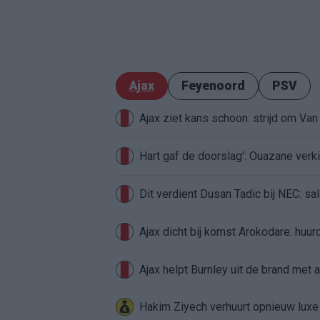
Ajax
Feyenoord
PSV
Ajax ziet kans schoon: strijd om Van 
Hart gaf de doorslag': Ouazane ver
Dit verdient Dusan Tadic bij NEC: sal
Ajax dicht bij komst Arokodare: huu
Ajax helpt Burnley uit de brand met
Hakim Ziyech verhuurt opnieuw lux