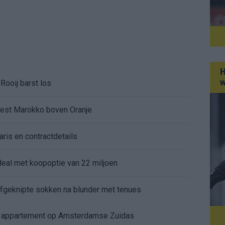
H
w
Rooij barst los
kiest Marokko boven Oranje
aris en contractdetails
rdeal met koopoptie van 22 miljoen
 afgeknipte sokken na blunder met tenues
e appartement op Amsterdamse Zuidas