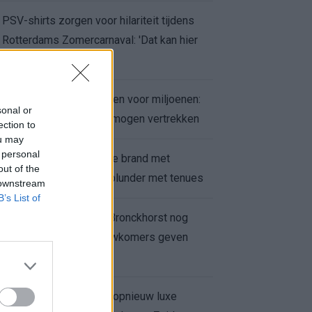
PSV-shirts zorgen voor hilariteit tijdens
Rotterdams Zomercarnaval: 'Dat kan hier
niet'
Feyenoord zet deur open voor miljoenen:
sonal or
Ueda en Hadj Moussa mogen vertrekken
ection to
ou may
 personal
Ajax helpt Burnley uit de brand met
out of the
afgeknipte sokken na blunder met tenues
 downstream
B’s List of
Feyenoord onder Van Bronckhorst nog
altijd ongeslagen: nieuwkomers geven
hoop
Hakim Ziyech verhuurt opnieuw luxe