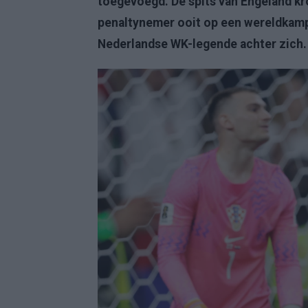
toegevoegd. De spits van Engeland k
penaltynemer ooit op een wereldkamp
Nederlandse WK-legende achter zich.