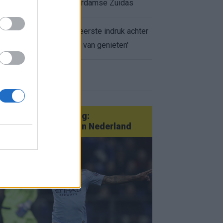
appartement op Amsterdamse Zuidas
Marcos Leonardo laat eerste indruk achter
bij Ajax: 'Hier gaan fans van genieten'
r nieuws
an Götze tot Sterling:
tatementtransfers in Nederland