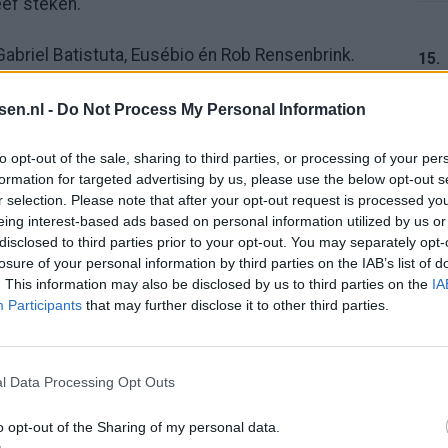
eef steken.
Gabriel Batistuta, Eusébio én Rob Rensenbrink.
15.
 eruit. De voormalig Oranje-international maakte
tsen.nl -
Do Not Process My Personal Information
oppen en was jarenlang mede-recordhouder.
16.
to opt-out of the sale, sharing to third parties, or processing of your per
fwerkte, had Kane meer pogingen nodig om tot zijn
formation for targeted advertising by us, please use the below opt-out s
n nu als enige bovenaan de lijst.
r selection. Please note that after your opt-out request is processed y
eing interest-based ads based on personal information utilized by us or
17.
disclosed to third parties prior to your opt-out. You may separately opt-
nkt
losure of your personal information by third parties on the IAB’s list of
. This information may also be disclosed by us to third parties on the
IA
 worden. De aanvoerder van Engeland jaagt namelijk
Participants
that may further disclose it to other third parties.
j nog één keer scoort op deze eindronde, passeert
18.
 Engelse speler ooit op wereldkampioenschappen.
l Data Processing Opt Outs
oien blijft Kane zich nadrukkelijk mengen tussen de
o opt-out of the Sharing of my personal data.
19.
geschiedenis. Het record van Rensenbrink is