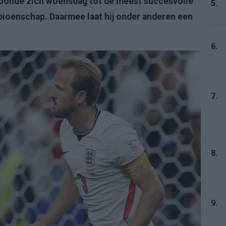
roonde zich woensdag tot de meest succesvolle
5.
ioenschap. Daarmee laat hij onder anderen een
6.
7.
8.
9.