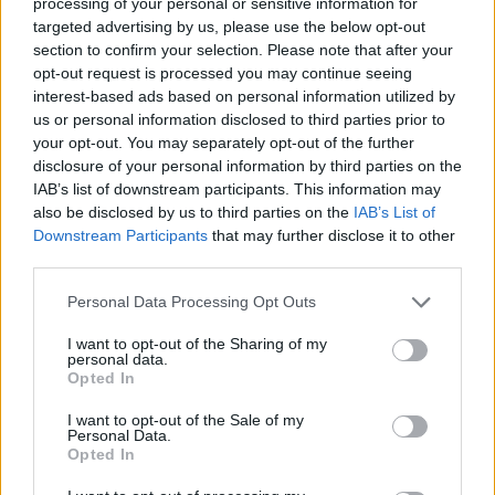
Marcos Leonardo laat eerste indruk achter bij
processing of your personal or sensitive information for
Ajax: 'Hier gaan fans van genieten'
targeted advertising by us, please use the below opt-out
section to confirm your selection. Please note that after your
opt-out request is processed you may continue seeing
Resterend oefenprogramma Ajax: waar zijn de
interest-based ads based on personal information utilized by
duels te zien
us or personal information disclosed to third parties prior to
your opt-out. You may separately opt-out of the further
Ajax groeit onder Míchel, maar transfermarkt
disclosure of your personal information by third parties on the
blijft cruciaal
IAB’s list of downstream participants. This information may
also be disclosed by us to third parties on the
IAB’s List of
Downstream Participants
that may further disclose it to other
Ajax-talent Mohamed Abdalla schrijft Europese
geschiedenis
third parties.
Personal Data Processing Opt Outs
Shane Kluivert krijgt kans van Flick en begint in
de basis bij FC Barcelona
I want to opt-out of the Sharing of my
personal data.
Opted In
Servische media vergelijken Ajax-talent Abdellah
Ouazane met Lionel Messi
I want to opt-out of the Sale of my
Personal Data.
Opted In
Ajax zet grote stap richting volgende ronde na
ruime zege op Vojvodina