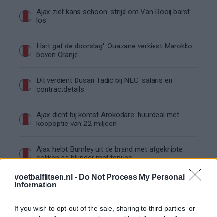
Ajax ziet kans schoon: strijd om Van Rooij barst
los
Hart gaf de doorslag': Ouazane verkiest Marokko
boven Oranje
Dit verdient Dusan Tadic bij NEC: salaris en
contractdetails
Ajax dicht bij komst Arokodare: huurdeal met
koopoptie van 22 miljoen
Ajax helpt Burnley uit de brand met afgeknipte
sokken na blunder met tenues
voetbalflitsen.nl -
Do Not Process My Personal
Hakim Ziyech verhuurt opnieuw luxe
Information
appartement op Amsterdamse Zuidas
If you wish to opt-out of the sale, sharing to third parties, or