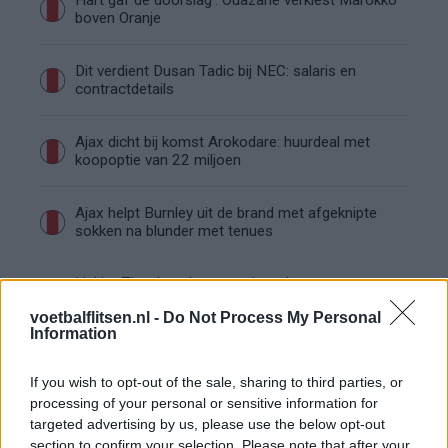
Hart gaf de doorslag': Ouazane verkiest Marokko
boven Oranje
Dit verdient Dusan Tadic bij NEC: salaris en
contractdetails
Ajax dicht bij komst Arokodare: huurdeal met
koopoptie van 22 miljoen
Ajax helpt Burnley uit de brand met afgeknipte
sokken na blunder met tenues
Hakim Ziyech verhuurt opnieuw luxe
appartement op Amsterdamse Zuidas
voetbalflitsen.nl -
Do Not Process My Personal
Information
Marcos Leonardo laat eerste indruk achter bij
Ajax: 'Hier gaan fans van genieten'
If you wish to opt-out of the sale, sharing to third parties, or
processing of your personal or sensitive information for
targeted advertising by us, please use the below opt-out
Resterend oefenprogramma Ajax: waar zijn de
duels te zien
section to confirm your selection. Please note that after your