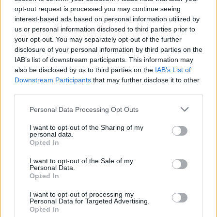
opt-out request is processed you may continue seeing
interest-based ads based on personal information utilized by
Ajax groeit onder Míchel, maar transfermarkt
us or personal information disclosed to third parties prior to
blijft cruciaal
your opt-out. You may separately opt-out of the further
disclosure of your personal information by third parties on the
Ajax-talent Mohamed Abdalla schrijft Europese
IAB’s list of downstream participants. This information may
geschiedenis
also be disclosed by us to third parties on the
IAB’s List of
Downstream Participants
that may further disclose it to other
third parties.
Shane Kluivert krijgt kans van Flick en begint in
de basis bij FC Barcelona
Personal Data Processing Opt Outs
Servische media vergelijken Ajax-talent Abdellah
I want to opt-out of the Sharing of my
personal data.
Ouazane met Lionel Messi
Opted In
Ajax zet grote stap richting volgende ronde na
I want to opt-out of the Sale of my
Personal Data.
ruime zege op Vojvodina
Opted In
I want to opt-out of processing my
Dusan Tadic kijkt met bijzondere gevoelens naar
Personal Data for Targeted Advertising.
Ajax - Vojvodina
Opted In