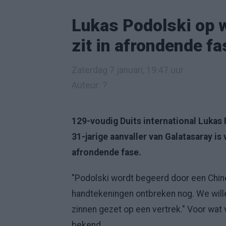
Lukas Podolski op w
zit in afrondende fa
Zaterdag 7 januari, 19:47 uur
Auteur: ?
129-voudig Duits international Lukas 
31-jarige aanvaller van Galatasaray is
afrondende fase.
"Podolski wordt begeerd door een Chine
handtekeningen ontbreken nog. We willen
zinnen gezet op een vertrek." Voor wat 
bekend.