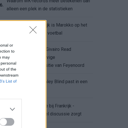
Waarom WK-records meer betekenen dan
6.
alleen een plek in de statistieken
Voor de Schilderswijk is Marokko op het
7.
WK meer dan alleen voetbal
sonal or
Afgewezen bod op Givairo Read
ection to
onderstreept de stevige
ou may
8.
 personal
onderhandelingspositie van Feyenoord
out of the
 downstream
B’s List of
De terugkeer van Daley Blind past in een
9.
groter plan van Ajax
Waarom de arbitrage bij Frankrijk -
0.
Marokko voor zoveel discussie zorgt