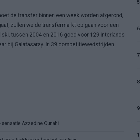
5
moet de transfer binnen een week worden afgerond,
gaat, zullen we de transfermarkt op gaan voor een
6
olski, tussen 2004 en 2016 goed voor 129 interlands
aar bij Galatasaray. In 39 competitiewedstrijden
7
8
9
K-sensatie Azzedine Ounahi
1
 harde tackle in oefenduel van Ajax