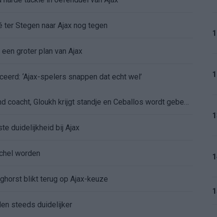
é ter Stegen naar Ajax nog tegen
1
 een groter plan van Ajax
1
ceerd: ‘Ajax-spelers snappen dat echt wel’
De eerste Míchel-dagen bij Ajax: Blind coacht, Gloukh krijgt standje en Ceballos wordt gebeld
1
e duidelijkheid bij Ajax
íchel worden
1
ghorst blikt terug op Ajax-keuze
1
den steeds duidelijker