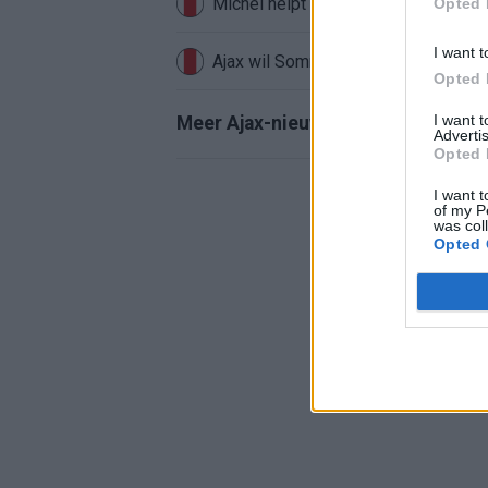
Míchel helpt Ajax aan topkeeper: ‘Ak
Opted 
I want t
Ajax wil Sommer, maar Club Brugge 
Opted 
I want 
Meer Ajax-nieuws
Advertis
Opted 
I want t
of my P
was col
Opted 