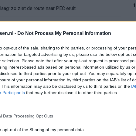
1
aag: zo ziet de route naar PEC eruit
bleef Ajax met lege handen achter
1
tsen.nl -
Do Not Process My Personal Information
Ajax verlaten
to opt-out of the sale, sharing to third parties, or processing of your per
formation for targeted advertising by us, please use the below opt-out s
e keus als Ajax-aanvoerder’
r selection. Please note that after your opt-out request is processed y
1
eing interest-based ads based on personal information utilized by us or
 bestuurlijke Ajax-fase
disclosed to third parties prior to your opt-out. You may separately opt-
losure of your personal information by third parties on the IAB’s list of
. This information may also be disclosed by us to third parties on the
IA
nse WK-spits op het lijstje van Ajax?
1
Participants
that may further disclose it to other third parties.
bij Ajax’
l Data Processing Opt Outs
2
mt met duidelijk antwoord
o opt-out of the Sharing of my personal data.