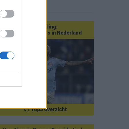
eer nieuws
Van Götze tot Sterling:
statementtransfers in Nederland
👉 Top5 overzicht