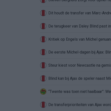
Dit houdt de transfer van Marc-Andr
De terugkeer van Daley Blind past in
Kritiek op Engels van Míchel genuan
Steur kiest voor Newcastle na gemist
Blind kan bij Ajax de speler naast M
“Twente was toen niet haalbaar”: We
De transferprioriteiten van Ajax wor