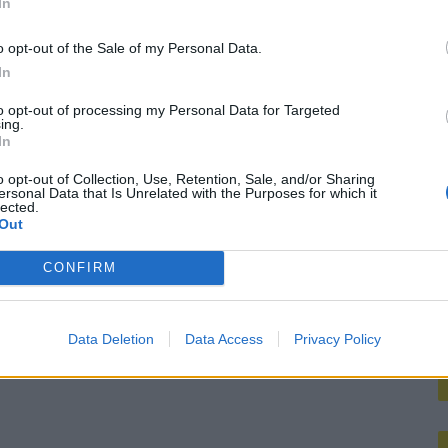
koord over Ter Stegen’
In
M
o opt-out of the Sale of my Personal Data.
mengt zich
In
to opt-out of processing my Personal Data for Targeted
ing.
In
o opt-out of Collection, Use, Retention, Sale, and/or Sharing
ersonal Data that Is Unrelated with the Purposes for which it
lected.
Out
CONFIRM
Data Deletion
Data Access
Privacy Policy