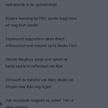
.
nadrukkelijk in de spitsenstrijd
Bizarre wending bij PSV: speler krijgt rood
.
en mag tóch verder
Feyenoord-supporters raken direct
.
enthousiast over nieuwe spits Nacho Ferri
Steven Berghuis zorgt voor ophef na
.
harde tackle in oefenduel van Ajax
Dit houdt de transfer van Marc-André ter
.
Stegen naar Ajax nog tegen
Van Hooijdonk reageert op ophef: ‘Het is
0.
geen mening’