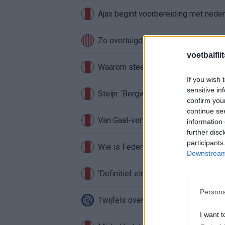
Ajax begint voorbereiding met nederl
Zo overtuigde PSV Sven Mijnans en 
voetbalfli
Waarom steeds meer sleutelfiguren 
If you wish 
sensitive in
Steijn: ‘Bergwijn was niet mijn eerst
confirm you
continue se
Van Gaal-vertrek markeert einde van
information 
further disc
participants
Wie is Federico Viñas, de Uruguayaa
Downstream 
‘Definitief einde verhaal voor Beuker 
Persona
Twijfels over Weghorst? Ten Hag ko
I want t