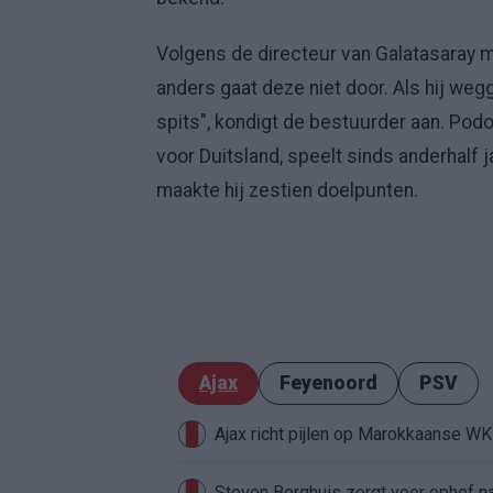
Volgens de directeur van Galatasaray 
anders gaat deze niet door. Als hij weg
spits", kondigt de bestuurder aan. Pod
voor Duitsland, speelt sinds anderhalf j
maakte hij zestien doelpunten.
Ajax
Feyenoord
PSV
Ajax richt pijlen op Marokkaanse W
Steven Berghuis zorgt voor ophef na