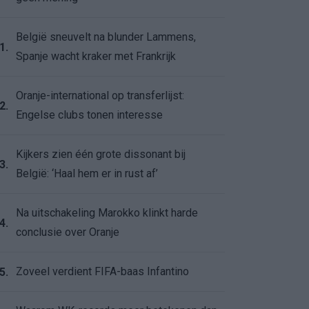
België sneuvelt na blunder Lammens,
1.
Spanje wacht kraker met Frankrijk
Oranje-international op transferlijst:
2.
Engelse clubs tonen interesse
Kijkers zien één grote dissonant bij
3.
België: ‘Haal hem er in rust af’
Na uitschakeling Marokko klinkt harde
4.
conclusie over Oranje
Zoveel verdient FIFA-baas Infantino
5.