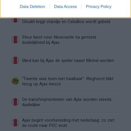
spelers snappen dat echt wel’
Data Deletion
Data Access
Privacy Policy
De eerste Míchel-dagen bij Ajax: Blind coacht,
Gloukh krijgt standje en Ceballos wordt gebeld
Steur kiest voor Newcastle na gemiste
duidelijkheid bij Ajax
Blind kan bij Ajax de speler naast Míchel worden
“Twente was toen niet haalbaar”: Weghorst blikt
terug op Ajax-keuze
De transferprioriteiten van Ajax worden steeds
duidelijker
Ajax begint voorbereiding met nederlaag: zo ziet
de route naar PEC eruit