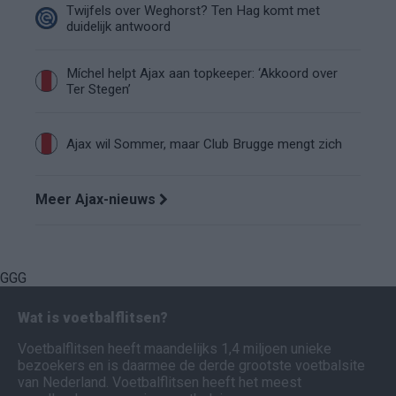
Twijfels over Weghorst? Ten Hag komt met
duidelijk antwoord
Míchel helpt Ajax aan topkeeper: ‘Akkoord over
Ter Stegen’
Ajax wil Sommer, maar Club Brugge mengt zich
Meer Ajax-nieuws
GGG
Wat is voetbalflitsen?
Voetbalflitsen heeft maandelijks 1,4 miljoen unieke
bezoekers en is daarmee de derde grootste voetbalsite
van Nederland. Voetbalflitsen heeft het meest