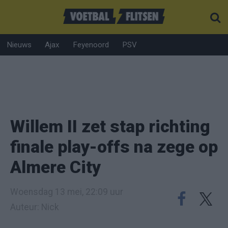
Nieuws
Ajax
Feyenoord
PSV
Willem II zet stap richting
finale play-offs na zege op
Almere City
Woensdag 13 mei, 22:09 uur
Auteur: Nick