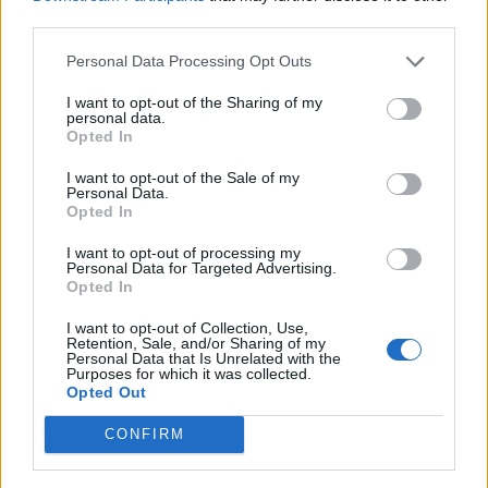
third parties.
Lees ook:
Play-offs om promotie/degradatie Eredivisie:
speelschema en uitslagen
Personal Data Processing Opt Outs
I want to opt-out of the Sharing of my
personal data.
Ajax
Feyenoord
PSV
Opted In
Ajax richt pijlen op Marokkaanse WK-sensatie
I want to opt-out of the Sale of my
Azzedine Ounahi
Personal Data.
Opted In
Steven Berghuis zorgt voor ophef na harde
I want to opt-out of processing my
tackle in oefenduel van Ajax
Personal Data for Targeted Advertising.
Opted In
Dit houdt de transfer van Marc-André ter Stegen
I want to opt-out of Collection, Use,
naar Ajax nog tegen
Retention, Sale, and/or Sharing of my
Personal Data that Is Unrelated with the
Purposes for which it was collected.
Opted Out
De terugkeer van Daley Blind past in een groter
plan van Ajax
CONFIRM
Kritiek op Engels van Míchel genuanceerd: ‘Ajax-