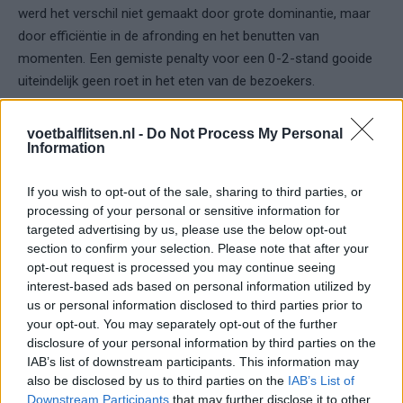
werd het verschil niet gemaakt door grote dominantie, maar
door efficiëntie in de afronding en het benutten van
momenten. Een gemiste penalty voor een 0-2-stand gooide
uiteindelijk geen roet in het eten van de bezoekers.
Willem II hield in de slotfase stand en wist de minimale
voetbalflitsen.nl -
Do Not Process My Personal
voorsprong over de streep te trekken. Daarmee werd een
Information
ideale uitgangspositie voor de returnwedstrijd veiliggesteld, in
een fase van het seizoen waarin druk en belangen oplopen.
If you wish to opt-out of the sale, sharing to third parties, or
processing of your personal or sensitive information for
Conclusie
targeted advertising by us, please use the below opt-out
section to confirm your selection. Please note that after your
opt-out request is processed you may continue seeing
De 0-1-zege van Willem II op Almere City FC was geen
interest-based ads based on personal information utilized by
wedstrijd met grote verschillen, maar wel één met duidelijke
us or personal information disclosed to third parties prior to
gevolgen.
your opt-out. You may separately opt-out of the further
disclosure of your personal information by third parties on the
In play-offs waar details de doorslag geven, was efficiëntie
IAB’s list of downstream participants. This information may
also be disclosed by us to third parties on the
IAB’s List of
opnieuw bepalend.
Downstream Participants
that may further disclose it to other