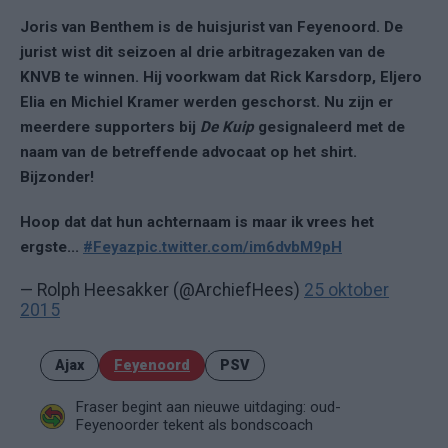
Joris van Benthem is de huisjurist van Feyenoord. De
jurist wist dit seizoen al drie arbitragezaken van de
KNVB te winnen. Hij voorkwam dat Rick Karsdorp, Eljero
Elia en Michiel Kramer werden geschorst. Nu zijn er
meerdere supporters bij
De Kuip
gesignaleerd met de
naam van de betreffende advocaat op het shirt.
Bijzonder!
Hoop dat dat hun achternaam is maar ik vrees het
ergste...
#Feyaz
pic.twitter.com/im6dvbM9pH
— Rolph Heesakker (@ArchiefHees)
25 oktober
2015
Ajax
Feyenoord
PSV
Fraser begint aan nieuwe uitdaging: oud-
Feyenoorder tekent als bondscoach