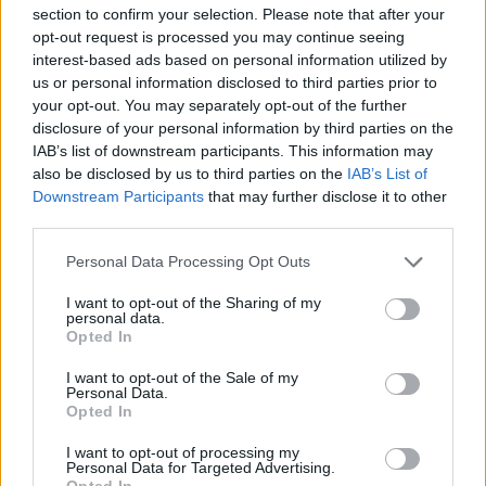
Brengt Sporting Portugal Feyenoord in de
section to confirm your selection. Please note that after your
problemen rond Hadj Moussa?
opt-out request is processed you may continue seeing
interest-based ads based on personal information utilized by
us or personal information disclosed to third parties prior to
Van droomtransfer tot contractontbinding: het
Feyenoord-verhaal van Calvin Stengs
your opt-out. You may separately opt-out of the further
disclosure of your personal information by third parties on the
IAB’s list of downstream participants. This information may
'Hij is weer gewoon mijn vader': Shaqueel
also be disclosed by us to third parties on the
IAB’s List of
openhartig over Robin van Persie
Downstream Participants
that may further disclose it to other
third parties.
Lille geeft niet op na afwijzing: komt er nieuw
bod op Gjivai Zechiël?
Personal Data Processing Opt Outs
I want to opt-out of the Sharing of my
Been blikt terug op historische afstraffing: "Die
personal data.
schaamte voel ik nog altijd"
Opted In
I want to opt-out of the Sale of my
Personal Data.
Calvin Stengs opnieuw vader: bijzonder nieuws in
Opted In
onzekere transferzomer
I want to opt-out of processing my
Personal Data for Targeted Advertising.
Zoë Livay raakt draad kwijt tijdens open dag
Opted In