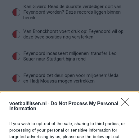
Kan Givairo Read de duurste verdediger ooit van
Feyenoord worden? Deze records liggen binnen
bereik
Van Bronckhorst voert druk op: Feyenoord wil op
deze twee posities nog versterken
Feyenoord incasseert miljoenen: transfer Leo
Sauer naar Stuttgart bijna rond
Feyenoord zet deur open voor miljoenen: Ueda
en Hadj Moussa mogen vertrekken
Feyenoord sluit voorbereiding bijna af: dit staat
er nog op het programma
voetbalflitsen.nl -
Do Not Process My Personal
Information
Shaqueel van Persie ontkracht geruchten over
If you wish to opt-out of the sale, sharing to third parties, or
keuze voor Marokko
processing of your personal or sensitive information for
targeted advertising by us, please use the below opt-out