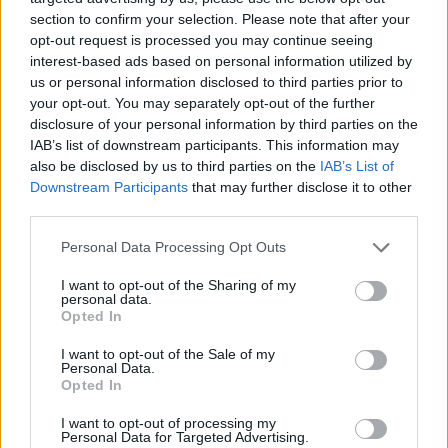
Gloukh krijgt standje en Ceballos wordt gebeld
section to confirm your selection. Please note that after your
opt-out request is processed you may continue seeing
Steur kiest voor Newcastle na gemiste
interest-based ads based on personal information utilized by
duidelijkheid bij Ajax
us or personal information disclosed to third parties prior to
your opt-out. You may separately opt-out of the further
disclosure of your personal information by third parties on the
Blind kan bij Ajax de speler naast Míchel worden
IAB’s list of downstream participants. This information may
also be disclosed by us to third parties on the
IAB’s List of
Downstream Participants
that may further disclose it to other
“Twente was toen niet haalbaar”: Weghorst blikt
third parties.
terug op Ajax-keuze
Personal Data Processing Opt Outs
De transferprioriteiten van Ajax worden steeds
I want to opt-out of the Sharing of my
duidelijker
personal data.
Opted In
Ajax begint voorbereiding met nederlaag: zo ziet
I want to opt-out of the Sale of my
de route naar PEC eruit
Personal Data.
Opted In
Zo overtuigde PSV Sven Mijnans en bleef Ajax
I want to opt-out of processing my
met lege handen achter
Personal Data for Targeted Advertising.