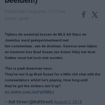
beelden!)
Donderdag 2 augustus, 11:15 uur
Auteur: jarnik
Tijdens de wedstrijd tussen de MLS All-Stars en
Juventus werd geëxperimenteerd met
live commentaar...van de doelman. Gewoon even kijken
en luisteren hoe Brad Guzan (ex-Aston Villa) het doet.
Gekker moet het toch niet worden.
This is peak American-ness.
They've mic'd up Brad Guzan for a little chit chat with the
commentators whilst he's playing. How long until
they've got the strikers mic'd up?
pic.twitter.com/JexPgG0MSJ
— Ball Street (@BallStreet)
August 2, 2018