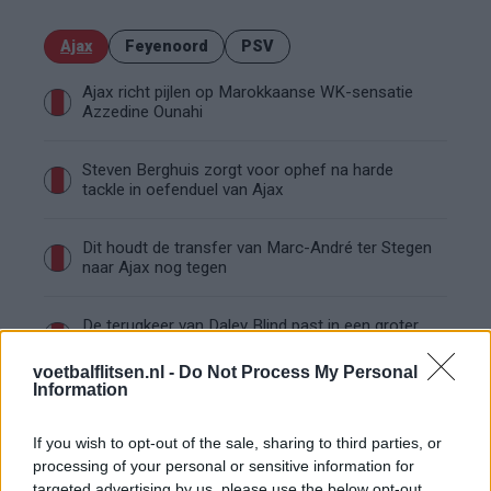
Ajax
Feyenoord
PSV
Ajax richt pijlen op Marokkaanse WK-sensatie
Azzedine Ounahi
Steven Berghuis zorgt voor ophef na harde
tackle in oefenduel van Ajax
Dit houdt de transfer van Marc-André ter Stegen
naar Ajax nog tegen
De terugkeer van Daley Blind past in een groter
plan van Ajax
voetbalflitsen.nl -
Do Not Process My Personal
Information
Kritiek op Engels van Míchel genuanceerd: ‘Ajax-
spelers snappen dat echt wel’
If you wish to opt-out of the sale, sharing to third parties, or
processing of your personal or sensitive information for
De eerste Míchel-dagen bij Ajax: Blind coacht,
targeted advertising by us, please use the below opt-out