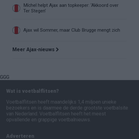
Míchel helpt Ajax aan topkeeper: ‘Akkoord over
Ter Stegen’
Ajax wil Sommer, maar Club Brugge mengt zich
Meer Ajax-nieuws
GGG
Wat is voetbalflitsen?
Voetbalflitsen heeft maandelijks 1,4 miljoen unieke
bezoekers en is daarmee de derde grootste voetbalsite
van Nederland. Voetbalflitsen heeft het meest
opvallende en grappige voetbalnieuws.
Adverteren