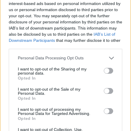
blijft cruciaal
interest-based ads based on personal information utilized by
us or personal information disclosed to third parties prior to
your opt-out. You may separately opt-out of the further
Ajax-talent Mohamed Abdalla schrijft Europese
disclosure of your personal information by third parties on the
geschiedenis
IAB’s list of downstream participants. This information may
also be disclosed by us to third parties on the
IAB’s List of
Shane Kluivert krijgt kans van Flick en begint in
Downstream Participants
that may further disclose it to other
de basis bij FC Barcelona
third parties.
Personal Data Processing Opt Outs
Servische media vergelijken Ajax-talent Abdellah
Ouazane met Lionel Messi
I want to opt-out of the Sharing of my
personal data.
Opted In
Ajax zet grote stap richting volgende ronde na
ruime zege op Vojvodina
I want to opt-out of the Sale of my
Personal Data.
Opted In
Dusan Tadic kijkt met bijzondere gevoelens naar
Ajax - Vojvodina
I want to opt-out of processing my
Personal Data for Targeted Advertising.
Opted In
Zo veranderde de relatie tussen Rafael van der
Vaart en Sylvie Meis door de jaren heen
I want to opt-out of Collection, Use,