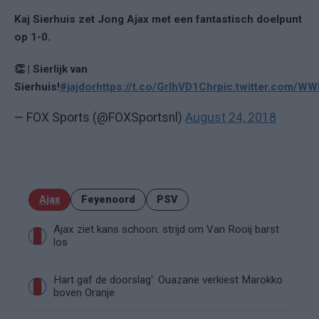
Kaj Sierhuis zet Jong Ajax met een fantastisch doelpunt
op 1-0.
👏 | Sierlijk van
Sierhuis!
#jajdor
https://t.co/GrIhVD1Chr
pic.twitter.com/W
— FOX Sports (@FOXSportsnl)
August 24, 2018
Ajax
Feyenoord
PSV
Ajax ziet kans schoon: strijd om Van Rooij barst
los
Hart gaf de doorslag': Ouazane verkiest Marokko
boven Oranje