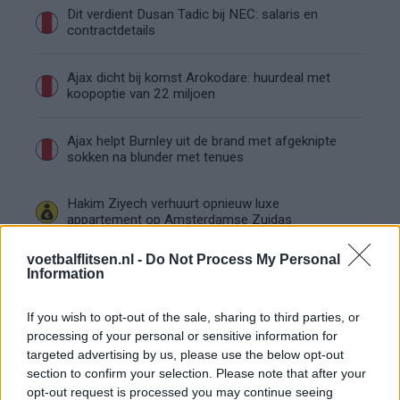
Dit verdient Dusan Tadic bij NEC: salaris en
contractdetails
Ajax dicht bij komst Arokodare: huurdeal met
koopoptie van 22 miljoen
Ajax helpt Burnley uit de brand met afgeknipte
sokken na blunder met tenues
Hakim Ziyech verhuurt opnieuw luxe
appartement op Amsterdamse Zuidas
voetbalflitsen.nl -
Do Not Process My Personal
Marcos Leonardo laat eerste indruk achter bij
Information
Ajax: 'Hier gaan fans van genieten'
If you wish to opt-out of the sale, sharing to third parties, or
Resterend oefenprogramma Ajax: waar zijn de
processing of your personal or sensitive information for
duels te zien
targeted advertising by us, please use the below opt-out
section to confirm your selection. Please note that after your
opt-out request is processed you may continue seeing
Ajax groeit onder Míchel, maar transfermarkt