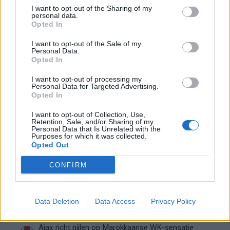
sportweddenschappen
I want to opt-out of the Sharing of my
personal data.
Ofwel alle reden om betMGM zelf eens uit te proberen.
Opted In
Stort €5 of meer en zet minimaal €5 in op
I want to opt-out of the Sale of my
Personal Data.
een
Opted In
pre-match/live weddenschap naar keuze
I want to opt-out of processing my
Personal Data for Targeted Advertising.
Na het afwikkelen van deze weddenschap ontvang je 5 Free
Opted In
Bets van €10 per stuk. Meld je nu aan in slechts een paar
I want to opt-out of Collection, Use,
korte stappen die nauwelijks tijd kosten. Profiteer van de
Retention, Sale, and/or Sharing of my
Personal Data that Is Unrelated with the
exclusieve welkomstbonus. It’s Showtime!
Purposes for which it was collected.
Opted Out
Claim je bonus vandaag
CONFIRM
Maar realiseer je: Wat kost gokken jou? Stop op tijd, 24+
Data Deletion
Data Access
Privacy Policy
Ajax
Feyenoord
PSV
Ajax richt pijlen op Marokkaanse WK-sensatie