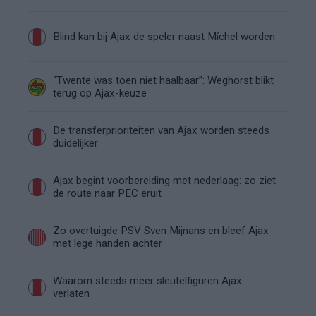
Blind kan bij Ajax de speler naast Míchel worden
“Twente was toen niet haalbaar”: Weghorst blikt
terug op Ajax-keuze
De transferprioriteiten van Ajax worden steeds
duidelijker
Ajax begint voorbereiding met nederlaag: zo ziet
de route naar PEC eruit
Zo overtuigde PSV Sven Mijnans en bleef Ajax
met lege handen achter
Waarom steeds meer sleutelfiguren Ajax
verlaten