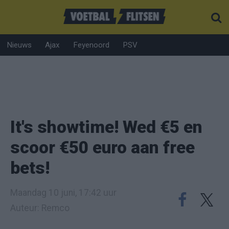
Nieuws
Ajax
Feyenoord
PSV
It's showtime! Wed €5 en
scoor €50 euro aan free
bets!
Maandag 10 juni, 17:42 uur
Auteur: Remco