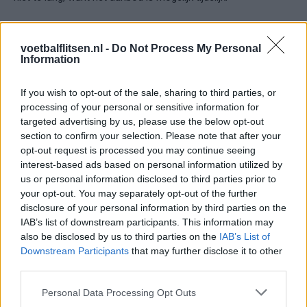
Registreer je nu!
voetbalflitsen.nl -
Do Not Process My Personal
Waarom aanmelden?
BetMGM staat voor:
Information
Betrouwbaarheid: Nederlandse vergunning
If you wish to opt-out of the sale, sharing to third parties, or
goedgekeurd door de Nederlandse
processing of your personal or sensitive information for
Kansspelautoriteit
targeted advertising by us, please use the below opt-out
Aanbevolen: Gerenommeerde Websites als
section to confirm your selection. Please note that after your
casinonieuws.nl beoordelen
opt-out request is processed you may continue seeing
de spelersvriendelijkheid van betMGM met de
interest-based ads based on personal information utilized by
maximale 5 sterren!
us or personal information disclosed to third parties prior to
Goede odds
your opt-out. You may separately opt-out of the further
Gebruikersvriendelijke website
disclosure of your personal information by third parties on the
Tevreden klanten
IAB’s list of downstream participants. This information may
Interessante aanbiedingen voor nieuwe en
also be disclosed by us to third parties on the
IAB’s List of
bestaande spelers
Downstream Participants
that may further disclose it to other
Betrouwbaar en partner van Premier League of
darts en Newcastle United
third parties.
Snelle uitbetaling
Expert: Uitgebreid aanbod van
Personal Data Processing Opt Outs