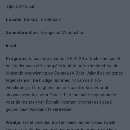
Tijd:
20:45 uur
Locatie:
De Kuip, Rotterdam
Scheidsrechter:
Evangelos Manouchos
Inzet:
-
Prognose:
In aanloop naar het EK 2024 in Duitsland speelt
het Nederlands elftal nog één laatste oefeninterland. Na de
klinkende overwinning op Canada (4-0) is IJsland de volgende
tegenstander. De huidige nummer 72 van de FIFA-
wereldranglijst brengt een bezoek aan De Kuip voor de
uitzwaaiwedstrijd voor Oranje. Een tactische tegenstander
voor de mannen van Ronald Koeman om met een goed
gevoel naar Duitsland te vertrekken.
Weetje:
In het verleden troffen beide landen elkaar twaalf
keer eerder. Nederland wist negen keer te winnen, één keer