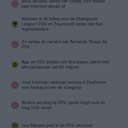
Bosz wil niets weten van Oranje: PSV-trainer
kapt interview abrupt af
Wanneer is de loting voor de Champions
League? PSV en Feyenoord weten dan hun
tegenstanders
Zo verliep de carrière van Armando Obispo bij
PSV
Ajax en PSV strijden om Braziliaans talent met
afkoopclausule van 80 miljoen
Joey Veerman verkoopt woning in Eindhoven
voor bedrag boven de vraagprijs
Bizarre wending bij PSV: speler krijgt rood en
mag tóch verder
Hoe Mijnans past in de PSV-structuur