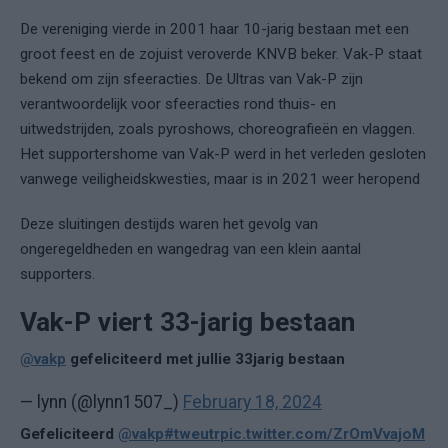
De vereniging vierde in 2001 haar 10-jarig bestaan met een
groot feest en de zojuist veroverde KNVB beker. Vak-P staat
bekend om zijn sfeeracties. De Ultras van Vak-P zijn
verantwoordelijk voor sfeeracties rond thuis- en
uitwedstrijden, zoals pyroshows, choreografieën en vlaggen.
Het supportershome van Vak-P werd in het verleden gesloten
vanwege veiligheidskwesties, maar is in 2021 weer heropend
Deze sluitingen destijds waren het gevolg van
ongeregeldheden en wangedrag van een klein aantal
supporters.
Vak-P viert 33-jarig bestaan
@vakp
gefeliciteerd met jullie 33jarig bestaan
— lynn (@lynn1507_)
February 18, 2024
Gefeliciteerd
@vakp
#tweutr
pic.twitter.com/ZrOmVvajoM