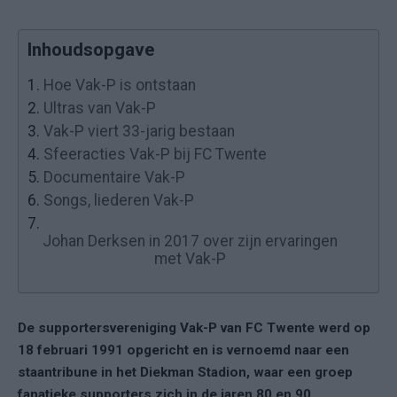
Inhoudsopgave
1.
Hoe Vak-P is ontstaan
2.
Ultras van Vak-P
3.
Vak-P viert 33-jarig bestaan
4.
Sfeeracties Vak-P bij FC Twente
5.
Documentaire Vak-P
6.
Songs, liederen Vak-P
7.
Johan Derksen in 2017 over zijn ervaringen
met Vak-P
De supportersvereniging Vak-P van FC Twente werd op
18 februari 1991 opgericht en is vernoemd naar een
staantribune in het Diekman Stadion, waar een groep
fanatieke supporters zich in de jaren 80 en 90