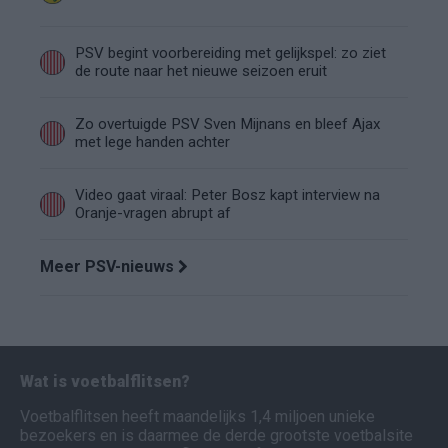
PSV begint voorbereiding met gelijkspel: zo ziet
de route naar het nieuwe seizoen eruit
Zo overtuigde PSV Sven Mijnans en bleef Ajax
met lege handen achter
Video gaat viraal: Peter Bosz kapt interview na
Oranje-vragen abrupt af
Meer PSV-nieuws
Wat is voetbalflitsen?
Voetbalflitsen heeft maandelijks 1,4 miljoen unieke
bezoekers en is daarmee de derde grootste voetbalsite