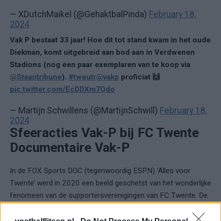
— XDutchMaikel (@GehaktbalPinda)
February 18,
2024
Vak P bestaat 33 jaar! Hoe dit tot stand kwam in het oude
Diekman, komt uitgebreid aan bod aan in Verdwenen
Stadions (nog een paar exemplaren van te koop via
@Staantribune
).
#tweutr
@vakp
proficiat 🙌
pic.twitter.com/EcDDXm7Qdo
— Martijn Schwillens (@MartijnSchwill)
February 18,
2024
Sfeeracties Vak-P bij FC Twente
Documentaire Vak-P
In de FOX Sports DOC (tegenwoordig ESPN) ‘Alles voor
Twente’ werd in 2020 een beeld geschetst van het wonderlijke
fenomeen van de supportersverenigingen van FC Twente. De
club heeft bijna 30 supportersverenigingen. Hoe zijn ze
ontstaan en wat betekenen ze precies voor de club? Onder