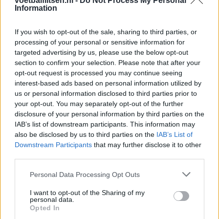
voetbalflitsen.nl -
Do Not Process My Personal
Information
meer een bezoek aan de Ultras van Vak-P.
Songs, liederen Vak-P
If you wish to opt-out of the sale, sharing to third parties, or
processing of your personal or sensitive information for
targeted advertising by us, please use the below opt-out
Hier een video van 'bijna' alle songs van Vak-P.
section to confirm your selection. Please note that after your
opt-out request is processed you may continue seeing
Johan Derksen bespreekt een politieactie in VAK-P tijdens FC
interest-based ads based on personal information utilized by
Twente - PSV in 2017.
us or personal information disclosed to third parties prior to
your opt-out. You may separately opt-out of the further
Johan Derksen in 2017 over zijn
disclosure of your personal information by third parties on the
IAB’s list of downstream participants. This information may
ervaringen met Vak-P
also be disclosed by us to third parties on the
IAB’s List of
Downstream Participants
that may further disclose it to other
"Ik moet zeggen dat ik altijd doodsbang was wanneer ik naar
third parties.
FC Twente ging en langs Vak-P moest. Want je hebt dat
Personal Data Processing Opt Outs
parkeerterrein en je moet altijd langs de hoofdingang langs
dat café. Leo Beenhakker heeft daar zomaar een paar
I want to opt-out of the Sharing of my
personal data.
draaien om zijn oren gehad. Ik had zelf vaak een
Opted In
beveiligingsmannetje die met me meeliep. Die jongens van