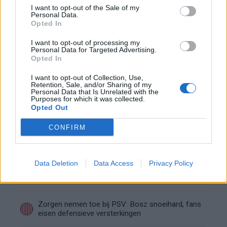
Vak-P hadden altijd van die grote ogen in hun kop en dat
I want to opt-out of the Sale of my
Personal Data.
kwam niet van de Coca Cola." Waarop Wilfred Genee nog een
Opted In
anekdote over Wim Kieft aanhaalde, die "gered moest worden
I want to opt-out of processing my
van Vak-P."
Personal Data for Targeted Advertising.
Opted In
Ajax
Feyenoord
PSV
I want to opt-out of Collection, Use,
Retention, Sale, and/or Sharing of my
Personal Data that Is Unrelated with the
Daarom zit Peter Bosz niet op de bank bij PSV
Purposes for which it was collected.
tegen FC Eindhoven
Opted Out
CONFIRM
Welke keeper kiest FC Twente als Drommel
afhaakt? Deze opties heeft Ten Hag
Data Deletion
Data Access
Privacy Policy
PSV-shirts zorgen voor hilariteit tijdens
Rotterdams Zomercarnaval: 'Dat kan hier niet'
Zorgen nemen toe bij PSV: Bosz snoeihard, fans
eisen defensieve versterkingen