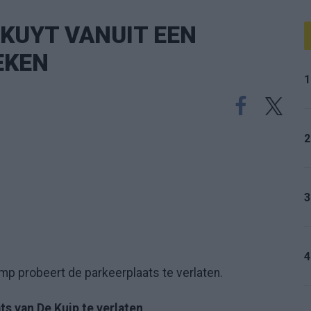
K KUYT VANUIT EEN
EKEN
1
2
3
4
p probeert de parkeerplaats te verlaten.
s van De Kuip te verlaten