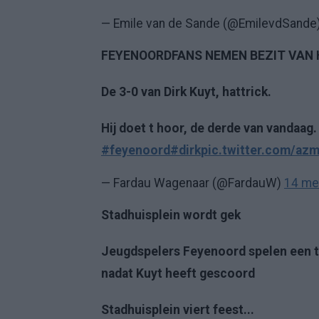
— Emile van de Sande (@EmilevdSande
FEYENOORDFANS NEMEN BEZIT VAN 
De 3-0 van Dirk Kuyt, hattrick.
Hij doet t hoor, de derde van vandaag.
#feyenoord
#dirk
pic.twitter.com/az
— Fardau Wagenaar (@FardauW)
14 me
Stadhuisplein wordt gek
Jeugdspelers Feyenoord spelen een to
nadat Kuyt heeft gescoord
Stadhuisplein viert feest...