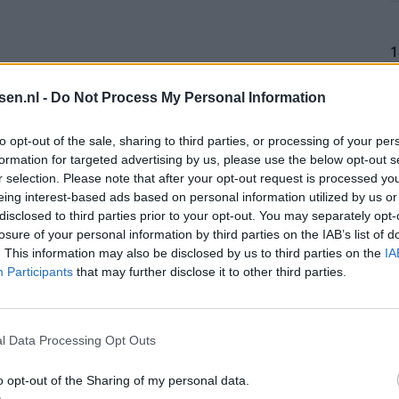
1
tsen.nl -
Do Not Process My Personal Information
1
to opt-out of the sale, sharing to third parties, or processing of your per
formation for targeted advertising by us, please use the below opt-out s
r selection. Please note that after your opt-out request is processed y
eing interest-based ads based on personal information utilized by us or
1
disclosed to third parties prior to your opt-out. You may separately opt-
: oud-Feyenoorder tekent als bondscoach
losure of your personal information by third parties on the IAB’s list of
. This information may also be disclosed by us to third parties on the
IA
Participants
that may further disclose it to other third parties.
Kan Givairo Read de duurste verdediger ooit van Feyenoord worden? Deze records liggen binnen bereik
1
enoord wil op deze twee posities nog versterken
l Data Processing Opt Outs
sfer Leo Sauer naar Stuttgart bijna rond
o opt-out of the Sharing of my personal data.
1