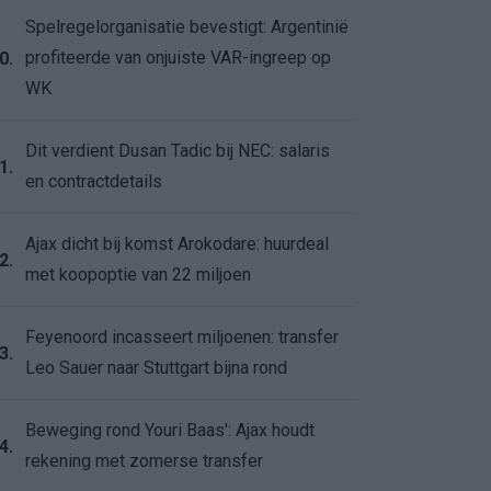
Spelregelorganisatie bevestigt: Argentinië
profiteerde van onjuiste VAR-ingreep op
0.
WK
Dit verdient Dusan Tadic bij NEC: salaris
1.
en contractdetails
Ajax dicht bij komst Arokodare: huurdeal
2.
met koopoptie van 22 miljoen
Feyenoord incasseert miljoenen: transfer
3.
Leo Sauer naar Stuttgart bijna rond
Beweging rond Youri Baas': Ajax houdt
4.
rekening met zomerse transfer