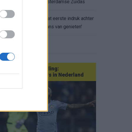
appartement op Amsterdamse Zuidas
Marcos Leonardo laat eerste indruk achter
0.
bij Ajax: 'Hier gaan fans van genieten'
eer nieuws
Van Götze tot Sterling:
statementtransfers in Nederland