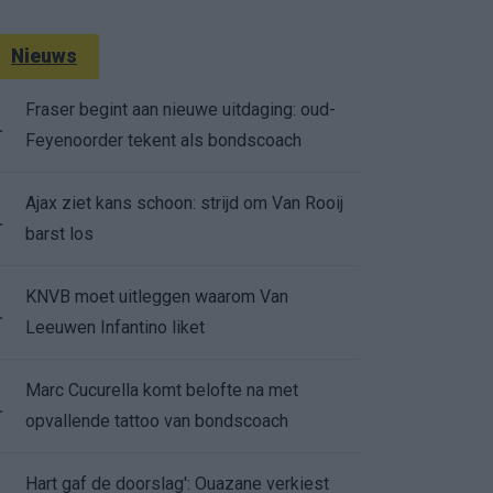
Nieuws
Fraser begint aan nieuwe uitdaging: oud-
.
Feyenoorder tekent als bondscoach
Ajax ziet kans schoon: strijd om Van Rooij
.
barst los
KNVB moet uitleggen waarom Van
.
Leeuwen Infantino liket
Marc Cucurella komt belofte na met
.
opvallende tattoo van bondscoach
Hart gaf de doorslag': Ouazane verkiest