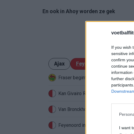
En ook in Ahoy worden ze gek
voetbalfli
If you wish 
sensitive in
confirm you
Ajax
Feyenoord
PSV
continue se
information 
Fraser begint aan nieuwe uitdaging
further disc
participants
Downstream 
Van Bronckhorst voert druk op: Fey
Persona
Feyenoord incasseert miljoenen: tran
I want t