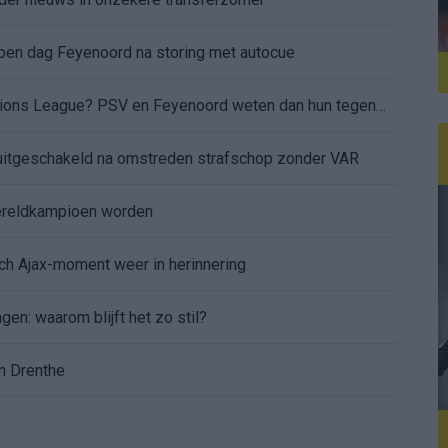
 open dag Feyenoord na storing met autocue
Wanneer is de loting voor de Champions League? PSV en Feyenoord weten dan hun tegenstanders
itgeschakeld na omstreden strafschop zonder VAR
wereldkampioen worden
sch Ajax-moment weer in herinnering
gen: waarom blijft het zo stil?
n Drenthe