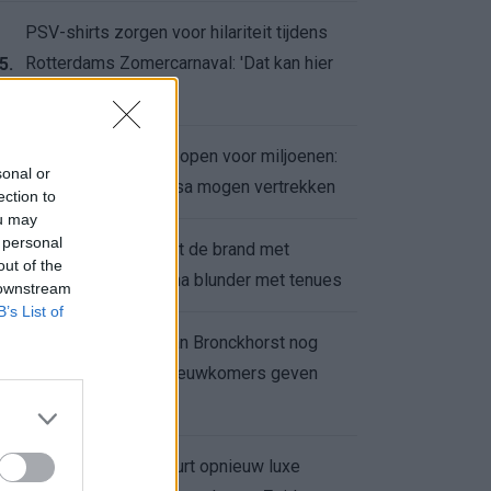
PSV-shirts zorgen voor hilariteit tijdens
Rotterdams Zomercarnaval: 'Dat kan hier
5.
niet'
Feyenoord zet deur open voor miljoenen:
6.
sonal or
Ueda en Hadj Moussa mogen vertrekken
ection to
ou may
 personal
Ajax helpt Burnley uit de brand met
7.
out of the
afgeknipte sokken na blunder met tenues
 downstream
B’s List of
Feyenoord onder Van Bronckhorst nog
altijd ongeslagen: nieuwkomers geven
8.
hoop
Hakim Ziyech verhuurt opnieuw luxe
9.