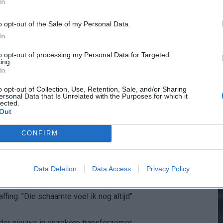
In
oenen: Ueda en Hadj Moussa mogen vertrekken
o opt-out of the Sale of my Personal Data.
In
af: dit staat er nog op het programma
2
to opt-out of processing my Personal Data for Targeted
ing.
chten over keuze voor Marokko
In
M
o opt-out of Collection, Use, Retention, Sale, and/or Sharing
d in de problemen rond Hadj Moussa?
ersonal Data that Is Unrelated with the Purposes for which it
lected.
Out
nding: het Feyenoord-verhaal van Calvin Stengs
CONFIRM
aqueel openhartig over Robin van Persie
Data Deletion
Data Access
Privacy Policy
t er nieuw bod op Gjivai Zechiël?
ffing: "Die schaamte voel ik nog altijd"
nder nieuws in onzekere transferzomer