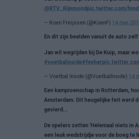
@RTV_Rijnmond
pic.twitter.com/hm
— Koen Freijssen (@KoenF)
14 mei 20
En dit zijn beelden vanuit de auto zelf
Jan wil wegrijden bij De Kuip, maar 
#voetbalinside
#feyher
pic.twitter.c
— Voetbal Inside (@VoetbalInside)
14 
Een kampioenschap in Rotterdam, houd
Amsterdam. Dit heugelijke feit werd
gevierd...
De spelers zetten 'Helemaal niets in 
een leuk wedstrijdje voor de boeg te 