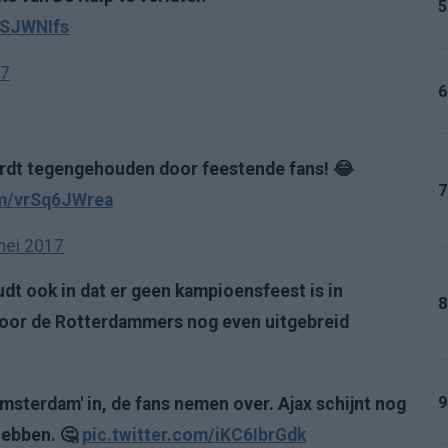
5
dSJWNIfs
17
6
wordt tegengehouden door feestende fans! 😂
7
om/vrSq6JWrea
mei 2017
t ook in dat er geen kampioensfeest is in
8
 door de Rotterdammers nog even uitgebreid
9
Amsterdam' in, de fans nemen over. Ajax schijnt nog
hebben. 🤔
pic.twitter.com/iKC6IbrGdk