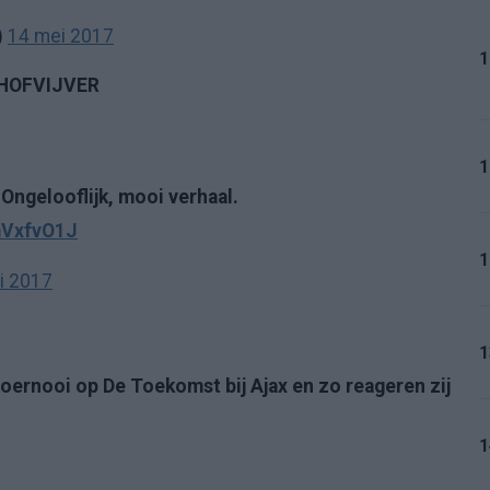
)
14 mei 2017
1
HOFVIJVER
1
 Ongelooflijk, mooi verhaal.
mVxfvO1J
1
i 2017
1
ernooi op De Toekomst bij Ajax en zo reageren zij
1