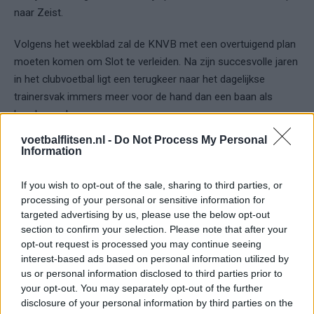
naar Zeist.
Volgens het weekblad zal de KNVB met een overtuigend plan
moeten komen om Slot te verleiden. Na zijn succesvolle jaren
in het clubvoetbal ligt een terugkeer naar het dagelijkse
trainersvak immers meer voor de hand dan een baan als
bondscoach.
voetbalflitsen.nl -
Do Not Process My Personal
Ook Bosz wordt genoemd
Information
Bij ESPN werd ondertussen ook de naam van Peter Bosz
If you wish to opt-out of the sale, sharing to third parties, or
genoemd. Analisten Arnold Bruggink, Karim El Ahmadi en
processing of your personal or sensitive information for
targeted advertising by us, please use the below opt-out
Marciano Vink vinden dat de KNVB breder moet kijken dan
section to confirm your selection. Please note that after your
alleen de namen die momenteel rondzingen.
opt-out request is processed you may continue seeing
interest-based ads based on personal information utilized by
Bruggink begrijpt niet waarom de bond niet eerder heeft
us or personal information disclosed to third parties prior to
voorgesorteerd op het vertrek van Koeman. "Je had deze
your opt-out. You may separately opt-out of the further
situatie al kunnen intekenen", stelt hij. Volgens de oud-
disclosure of your personal information by third parties on the