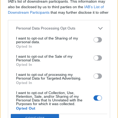
voetballer hoort het bij het werk van de KNVB om tijdig
IAB’s list of downstream participants. This information may
also be disclosed by us to third parties on the
IAB’s List of
gesprekken te voeren met potentiële opvolgers.
Downstream Participants
that may further disclose it to other
third parties.
Vink gaat zelfs nog een stap verder en vindt dat de bond
zonder schroom bij PSV moet aankloppen voor Bosz. "Of je
Personal Data Processing Opt Outs
het kan maken is iets anders, maar in de voetballerij kan alles",
I want to opt-out of the Sharing of my
zegt hij. "Dan is het aan PSV en Bosz om te zeggen: dit gaan
personal data.
we niet doen."
Opted In
I want to opt-out of the Sale of my
Droomscenario versus realiteit
Personal Data.
Opted In
Waar analisten en oud-spelers vooral dromen van Slot, lijkt de
I want to opt-out of processing my
KNVB vooralsnog vooral naar haalbare opties te kijken.
Personal Data for Targeted Advertising.
Opted In
Reiziger kent de organisatie, heeft ervaring binnen de
nationale teams en past volgens insiders binnen de
I want to opt-out of Collection, Use,
Retention, Sale, and/or Sharing of my
langetermijnvisie die in Zeist is uitgezet.
Personal Data that Is Unrelated with the
Purposes for which it was collected.
Opted Out
Daardoor ontstaat een interessant contrast. Buiten Zeist
klinkt vooral de roep om Slot, terwijl binnen de bond steeds