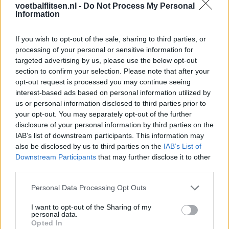
voetbalflitsen.nl -
Do Not Process My Personal
Dit houdt de transfer van Marc-André ter Stegen
Information
naar Ajax nog tegen
If you wish to opt-out of the sale, sharing to third parties, or
De terugkeer van Daley Blind past in een groter
processing of your personal or sensitive information for
plan van Ajax
targeted advertising by us, please use the below opt-out
section to confirm your selection. Please note that after your
Kritiek op Engels van Míchel genuanceerd: ‘Ajax-
opt-out request is processed you may continue seeing
spelers snappen dat echt wel’
interest-based ads based on personal information utilized by
us or personal information disclosed to third parties prior to
your opt-out. You may separately opt-out of the further
De eerste Míchel-dagen bij Ajax: Blind coacht,
disclosure of your personal information by third parties on the
Gloukh krijgt standje en Ceballos wordt gebeld
IAB’s list of downstream participants. This information may
also be disclosed by us to third parties on the
IAB’s List of
Steur kiest voor Newcastle na gemiste
Downstream Participants
that may further disclose it to other
duidelijkheid bij Ajax
third parties.
Personal Data Processing Opt Outs
Blind kan bij Ajax de speler naast Míchel worden
I want to opt-out of the Sharing of my
personal data.
Opted In
“Twente was toen niet haalbaar”: Weghorst blikt