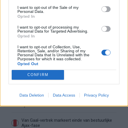
terug op Ajax-keuze
I want to opt-out of the Sale of my
Personal Data.
Opted In
De transferprioriteiten van Ajax worden steeds
duidelijker
I want to opt-out of processing my
Personal Data for Targeted Advertising.
Opted In
Ajax begint voorbereiding met nederlaag: zo ziet
de route naar PEC eruit
I want to opt-out of Collection, Use,
Retention, Sale, and/or Sharing of my
Personal Data that Is Unrelated with the
Purposes for which it was collected.
Zo overtuigde PSV Sven Mijnans en bleef Ajax
Opted Out
met lege handen achter
CONFIRM
Waarom steeds meer sleutelfiguren Ajax
verlaten
Data Deletion
Data Access
Privacy Policy
Steijn: ‘Bergwijn was niet mijn eerste keus als
Ajax-aanvoerder’
Van Gaal-vertrek markeert einde van bestuurlijke
Ajax-fase