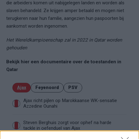
die arbeiders komen uit nabijgelegen landen en worden als
slaven behandeld. Ze krijgen amper betaald en mogen niet
terugkeren naar hun familie, aangezien hun paspoorten bij
aankomst worden ingenomen.
Het Wereldkampioenschap zal in 2022 in Qatar worden
gehouden
Bekijk hier een documentaire over de toestanden in
Qatar
Ajax
Feyenoord
PSV
Ajax richt pijlen op Marokkaanse WK-sensatie
Azzedine Ounahi
Steven Berghuis zorgt voor ophef na harde
tackle in oefenduel van Ajax