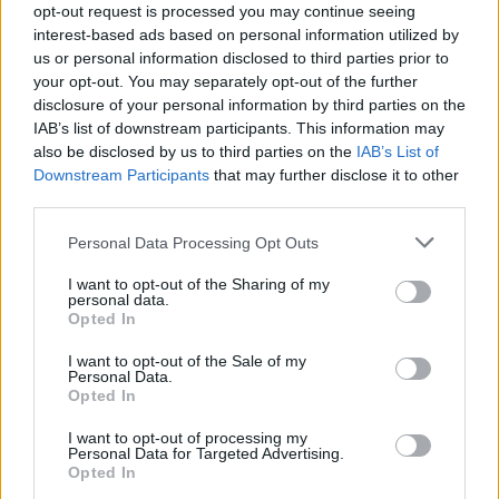
opt-out request is processed you may continue seeing
interest-based ads based on personal information utilized by
Van droomtransfer tot contractontbinding: het
Feyenoord-verhaal van Calvin Stengs
us or personal information disclosed to third parties prior to
your opt-out. You may separately opt-out of the further
disclosure of your personal information by third parties on the
'Hij is weer gewoon mijn vader': Shaqueel
IAB’s list of downstream participants. This information may
openhartig over Robin van Persie
also be disclosed by us to third parties on the
IAB’s List of
Downstream Participants
that may further disclose it to other
Lille geeft niet op na afwijzing: komt er nieuw
third parties.
bod op Gjivai Zechiël?
Personal Data Processing Opt Outs
Been blikt terug op historische afstraffing: "Die
I want to opt-out of the Sharing of my
schaamte voel ik nog altijd"
personal data.
Opted In
Calvin Stengs opnieuw vader: bijzonder nieuws in
I want to opt-out of the Sale of my
onzekere transferzomer
Personal Data.
Opted In
Zoë Livay raakt draad kwijt tijdens open dag
I want to opt-out of processing my
Feyenoord na storing met autocue
Personal Data for Targeted Advertising.
Opted In