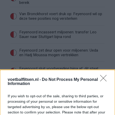
bereik
Van Bronckhorst voert druk op: Feyenoord wil op
deze twee posities nog versterken
Feyenoord incasseert miljoenen: transfer Leo
Sauer naar Stuttgart bijna rond
Feyenoord zet deur open voor miljoenen: Ueda
en Hadj Moussa mogen vertrekken
Feyenoord sluit voorbereiding bijna af: dit staat
er nog op het programma
voetbalflitsen.nl -
Do Not Process My Personal
Information
Shaqueel van Persie ontkracht geruchten over
keuze voor Marokko
If you wish to opt-out of the sale, sharing to third parties, or
processing of your personal or sensitive information for
Brengt Sporting Portugal Feyenoord in de
targeted advertising by us, please use the below opt-out
problemen rond Hadj Moussa?
section to confirm your selection. Please note that after your