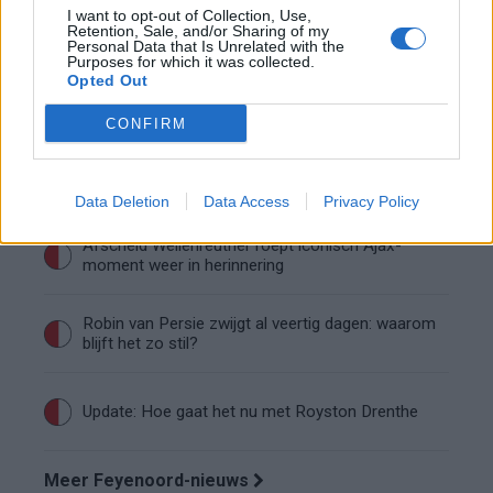
Wanneer is de loting voor de Champions
I want to opt-out of Collection, Use,
League? PSV en Feyenoord weten dan hun
Retention, Sale, and/or Sharing of my
tegenstanders
Personal Data that Is Unrelated with the
Purposes for which it was collected.
Conference League-ophef: Hamrun
Opted Out
uitgeschakeld na omstreden strafschop zonder
VAR
CONFIRM
Vier oud-Eredivisionisten kunnen
wereldkampioen worden
Data Deletion
Data Access
Privacy Policy
Afscheid Wellenreuther roept iconisch Ajax-
moment weer in herinnering
Robin van Persie zwijgt al veertig dagen: waarom
blijft het zo stil?
Update: Hoe gaat het nu met Royston Drenthe
Meer Feyenoord-nieuws