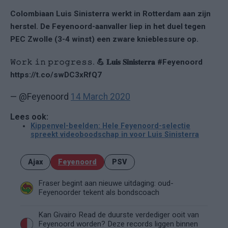
Colombiaan Luis Sinisterra werkt in Rotterdam aan zijn
herstel. De Feyenoord-aanvaller liep in het duel tegen
PEC Zwolle (3-4 winst) een zware knieblessure op.
𝚆𝚘𝚛𝚔 𝚒𝚗 𝚙𝚛𝚘𝚐𝚛𝚎𝚜𝚜. 💪 𝐋𝐮𝐢𝐬 𝐒𝐢𝐧𝐢𝐬𝐭𝐞𝐫𝐫𝐚 #Feyenoord
https://t.co/swDC3xRfQ7
— @Feyenoord
14 March 2020
Lees ook:
Kippenvel-beelden: Hele Feyenoord-selectie
spreekt videoboodschap in voor Luis Sinisterra
Ajax
Feyenoord
PSV
Fraser begint aan nieuwe uitdaging: oud-
Feyenoorder tekent als bondscoach
Kan Givairo Read de duurste verdediger ooit van
Feyenoord worden? Deze records liggen binnen