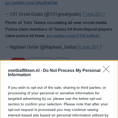
pic.twitter.com/J8grBrkDeK
— 101 Great Goals (@101greatgoals)
7 mei 2017
Photo of Toto Tamuz circulating all over social media.
Police claim members of Tamuz hit them.Hapoel players
claim police hit them.
pic.twitter.com/CYkFerBs6L
— Raphael Gellar (@Raphael_Gellar)
6 mei 2017
Ajax
Feyenoord
PSV
voetbalflitsen.nl -
Do Not Process My Personal
Ajax ziet kans schoon: strijd om Van Rooij barst
Information
los
If you wish to opt-out of the sale, sharing to third parties, or
Hart gaf de doorslag': Ouazane verkiest Marokko
processing of your personal or sensitive information for
boven Oranje
targeted advertising by us, please use the below opt-out
section to confirm your selection. Please note that after your
opt-out request is processed you may continue seeing
Dit verdient Dusan Tadic bij NEC: salaris en
contractdetails
interest-based ads based on personal information utilized by