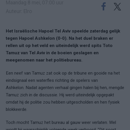
Maandag 8 mei, 07:00 uur
Auteur: Elro
Het Israëlische Hapoel Tel Aviv speelde zaterdag gelijk
tegen Hapoel Ashkelon (0-0). Na het duel braken er
rellen uit op het veld en uiteindelijk werd spits Toto
Tamuz van Tel Aviv in de boeien geslagen en
meegenomen naar het politiebureau.
Een neef van Tamuz zat ook op de tribune en gooide na het
eindsignaal een waterfles richting de spelers van
Ashkelon. Nadat agenten verhaal gingen halen bij hen, mengde
Tamuz zich in de discussie. Hij werd uiteindelijk opgepakt
omdat hij de politie zou hebben uitgescholden en hen fysiek
blokkeerde.
Toch mocht Tamuz het bureau al gauw weer verlaten. Wel
wordt hij waarschijnlijk volgende week verhoord. ''Dit soort