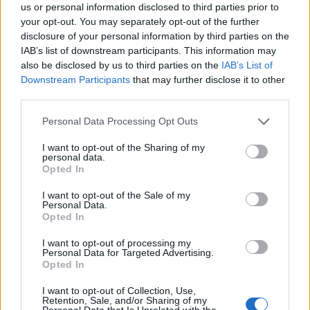
us or personal information disclosed to third parties prior to
your opt-out. You may separately opt-out of the further
Ajax dicht bij komst Arokodare: huurdeal met
disclosure of your personal information by third parties on the
koopoptie van 22 miljoen
IAB’s list of downstream participants. This information may
also be disclosed by us to third parties on the
IAB’s List of
Ajax helpt Burnley uit de brand met afgeknipte
Downstream Participants
that may further disclose it to other
sokken na blunder met tenues
third parties.
Personal Data Processing Opt Outs
Hakim Ziyech verhuurt opnieuw luxe
appartement op Amsterdamse Zuidas
I want to opt-out of the Sharing of my
personal data.
Opted In
Marcos Leonardo laat eerste indruk achter bij
Ajax: 'Hier gaan fans van genieten'
I want to opt-out of the Sale of my
Personal Data.
Opted In
Resterend oefenprogramma Ajax: waar zijn de
duels te zien
I want to opt-out of processing my
Personal Data for Targeted Advertising.
Opted In
Ajax groeit onder Míchel, maar transfermarkt
blijft cruciaal
I want to opt-out of Collection, Use,
Retention, Sale, and/or Sharing of my
Personal Data that Is Unrelated with the