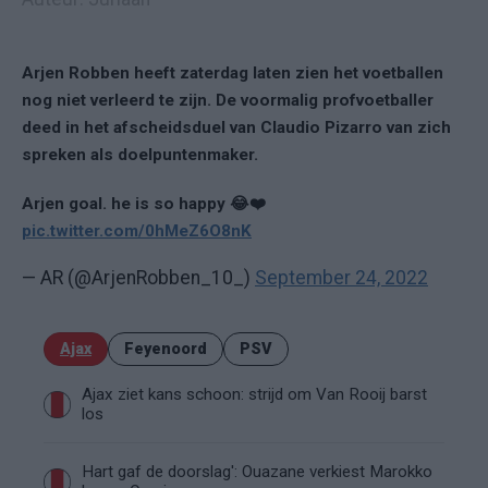
Arjen Robben heeft zaterdag laten zien het voetballen
nog niet verleerd te zijn. De voormalig profvoetballer
deed in het afscheidsduel van Claudio Pizarro van zich
spreken als doelpuntenmaker.
Arjen goal. he is so happy 😂❤️
pic.twitter.com/0hMeZ6O8nK
— AR (@ArjenRobben_10_)
September 24, 2022
Ajax
Feyenoord
PSV
Ajax ziet kans schoon: strijd om Van Rooij barst
los
Hart gaf de doorslag': Ouazane verkiest Marokko