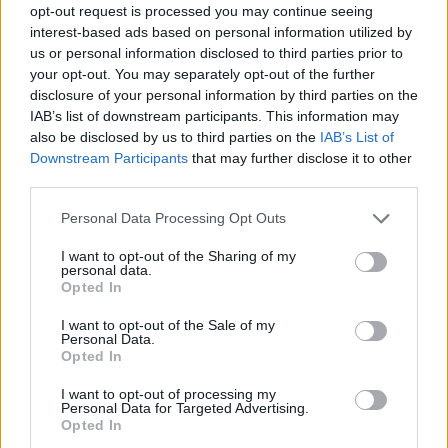
opt-out request is processed you may continue seeing
interest-based ads based on personal information utilized by
Ajax groeit onder Míchel, maar transfermarkt
blijft cruciaal
us or personal information disclosed to third parties prior to
your opt-out. You may separately opt-out of the further
disclosure of your personal information by third parties on the
Ajax-talent Mohamed Abdalla schrijft Europese
IAB’s list of downstream participants. This information may
geschiedenis
also be disclosed by us to third parties on the
IAB’s List of
Downstream Participants
that may further disclose it to other
Shane Kluivert krijgt kans van Flick en begint in
third parties.
de basis bij FC Barcelona
Personal Data Processing Opt Outs
Servische media vergelijken Ajax-talent Abdellah
I want to opt-out of the Sharing of my
Ouazane met Lionel Messi
personal data.
Opted In
Ajax zet grote stap richting volgende ronde na
I want to opt-out of the Sale of my
ruime zege op Vojvodina
Personal Data.
Opted In
Dusan Tadic kijkt met bijzondere gevoelens naar
I want to opt-out of processing my
Ajax - Vojvodina
Personal Data for Targeted Advertising.
Opted In