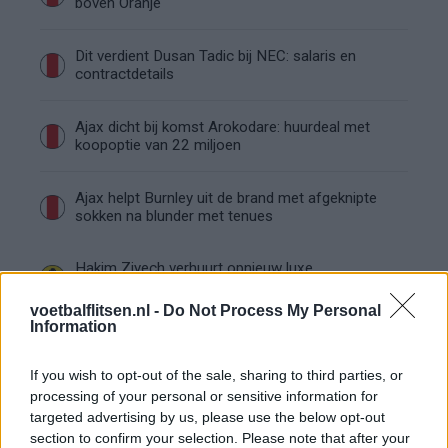
boven Oranje
Dit verdient Dusan Tadic bij NEC: salaris en
contractdetails
Ajax dicht bij komst Arokodare: huurdeal met
koopoptie van 22 miljoen
Ajax helpt Burnley uit de brand met afgeknipte
sokken na blunder met tenues
Hakim Ziyech verhuurt opnieuw luxe
appartement op Amsterdamse Zuidas
voetbalflitsen.nl -
Do Not Process My Personal
Information
Marcos Leonardo laat eerste indruk achter bij
Ajax: 'Hier gaan fans van genieten'
If you wish to opt-out of the sale, sharing to third parties, or
processing of your personal or sensitive information for
Resterend oefenprogramma Ajax: waar zijn de
targeted advertising by us, please use the below opt-out
duels te zien
section to confirm your selection. Please note that after your