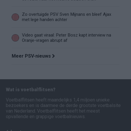
Zo overtuigde PSV Sven Mijnans en bleef Ajax
met lege handen achter
Video gaat viraal: Peter Bosz kapt interview na
Oranje-vragen abrupt af
Meer PSV-nieuws
Wat is voetbalflitsen?
Voetbalflitsen heeft maandelijks 1,4 miljoen unieke
bezoekers en is daarmee de derde grootste voetbalsite
van Nederland. Voetbalflitsen heeft het meest
opvallende en grappige voetbalnieuws.