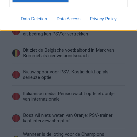
Van Bommel begint bij België met achterstand:
niet tactisch, maar taalkundig
Data Deletion
Data Access
Privacy Policy
Transferclausule Joey Veerman uitgelegd: voor
dit bedrag kan PSV'er vertrekken
Dit ziet de Belgische voetbalbond in Mark van
Bommel als nieuwe bondscoach
Nieuw spoor voor PSV: Kostic duikt op als
serieuze optie
Italiaanse media: Perisic wacht op telefoontje
van Internazionale
Bosz wil niets weten van Oranje: PSV-trainer
kapt interview abrupt af
Wanneer is de loting voor de Champions