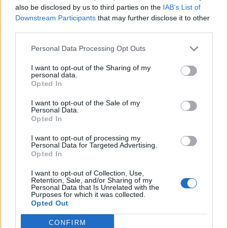
also be disclosed by us to third parties on the
IAB’s List of
AEK Athene (via play-offs)
Downstream Participants
that may further disclose it to other
third parties.
Ajax
Feyenoord
PSV
Personal Data Processing Opt Outs
Daarom zit Peter Bosz niet op de bank bij PSV
tegen FC Eindhoven
I want to opt-out of the Sharing of my
personal data.
Opted In
Welke keeper kiest FC Twente als Drommel
I want to opt-out of the Sale of my
afhaakt? Deze opties heeft Ten Hag
Personal Data.
Opted In
PSV-shirts zorgen voor hilariteit tijdens
I want to opt-out of processing my
Rotterdams Zomercarnaval: 'Dat kan hier niet'
Personal Data for Targeted Advertising.
Opted In
Zorgen nemen toe bij PSV: Bosz snoeihard, fans
I want to opt-out of Collection, Use,
eisen defensieve versterkingen
Retention, Sale, and/or Sharing of my
Personal Data that Is Unrelated with the
Purposes for which it was collected.
Ooit de toekomst van PSV, nu op weg naar de
Opted Out
uitgang: het verhaal van Babadi
CONFIRM