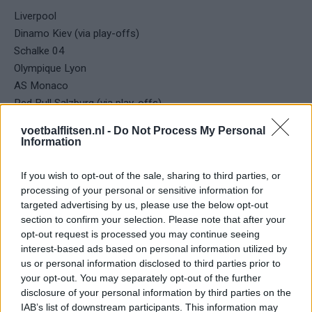
Liverpool
Dinamo Kiev (via play-offs)
Schalke 04
Olympique Lyon
AS Monaco
Red Bull Salzburg (via play-offs)
CSKA Moskou
voetbalflitsen.nl -
Do Not Process My Personal
PSV (via play-offs)
Information
Pot 4
If you wish to opt-out of the sale, sharing to third parties, or
processing of your personal or sensitive information for
Valencia
targeted advertising by us, please use the below opt-out
Viktoria Plzen
section to confirm your selection. Please note that after your
opt-out request is processed you may continue seeing
Club Brugge
interest-based ads based on personal information utilized by
Galatasaray
us or personal information disclosed to third parties prior to
Young Boys (via play-offs)
your opt-out. You may separately opt-out of the further
Internazionale
disclosure of your personal information by third parties on the
1899 Hoffenheim
IAB’s list of downstream participants. This information may