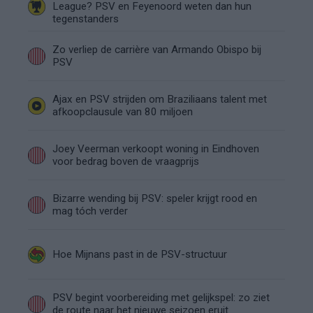
League? PSV en Feyenoord weten dan hun
tegenstanders
Zo verliep de carrière van Armando Obispo bij
PSV
Ajax en PSV strijden om Braziliaans talent met
afkoopclausule van 80 miljoen
Joey Veerman verkoopt woning in Eindhoven
voor bedrag boven de vraagprijs
Bizarre wending bij PSV: speler krijgt rood en
mag tóch verder
Hoe Mijnans past in de PSV-structuur
PSV begint voorbereiding met gelijkspel: zo ziet
de route naar het nieuwe seizoen eruit