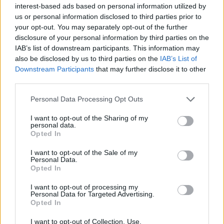
blijft cruciaal
interest-based ads based on personal information utilized by
us or personal information disclosed to third parties prior to
your opt-out. You may separately opt-out of the further
Ajax-talent Mohamed Abdalla schrijft Europese
disclosure of your personal information by third parties on the
geschiedenis
IAB’s list of downstream participants. This information may
also be disclosed by us to third parties on the
IAB’s List of
Shane Kluivert krijgt kans van Flick en begint in
Downstream Participants
that may further disclose it to other
de basis bij FC Barcelona
third parties.
Personal Data Processing Opt Outs
Servische media vergelijken Ajax-talent Abdellah
Ouazane met Lionel Messi
I want to opt-out of the Sharing of my
personal data.
Opted In
Ajax zet grote stap richting volgende ronde na
ruime zege op Vojvodina
I want to opt-out of the Sale of my
Personal Data.
Opted In
Dusan Tadic kijkt met bijzondere gevoelens naar
Ajax - Vojvodina
I want to opt-out of processing my
Personal Data for Targeted Advertising.
Opted In
Zo veranderde de relatie tussen Rafael van der
Vaart en Sylvie Meis door de jaren heen
I want to opt-out of Collection, Use,