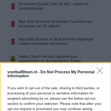
Dit verdient Dusan Tadic bij NEC: salaris en
contractdetails
Ajax dicht bij komst Arokodare: huurdeal met
koopoptie van 22 miljoen
Ajax helpt Burnley uit de brand met afgeknipte
sokken na blunder met tenues
Hakim Ziyech verhuurt opnieuw luxe
appartement op Amsterdamse Zuidas
voetbalflitsen.nl -
Do Not Process My Personal
Marcos Leonardo laat eerste indruk achter bij
Information
Ajax: 'Hier gaan fans van genieten'
If you wish to opt-out of the sale, sharing to third parties, or
Resterend oefenprogramma Ajax: waar zijn de
processing of your personal or sensitive information for
duels te zien
targeted advertising by us, please use the below opt-out
section to confirm your selection. Please note that after your
opt-out request is processed you may continue seeing
Ajax groeit onder Míchel, maar transfermarkt