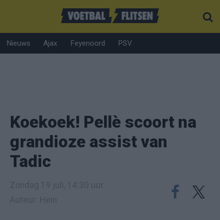
Nieuws
Ajax
Feyenoord
PSV
Koekoek! Pellè scoort na
grandioze assist van
Tadic
Zondag 19 juli, 14:30 uur
Auteur: Hein