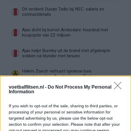
Dit verdient Dusan Tadic bij NEC: salaris en
contractdetails
Ajax dicht bij komst Arokodare: huurdeal met
koopoptie van 22 miljoen
Ajax helpt Burnley uit de brand met afgeknipte
sokken na blunder met tenues
Hakim Ziyech verhuurt opnieuw luxe
appartement op Amsterdamse Zuidas
voetbalflitsen.nl -
Do Not Process My Personal
Information
Marcos Leonardo laat eerste indruk achter bij
Ajax: 'Hier gaan fans van genieten'
If you wish to opt-out of the sale, sharing to third parties, or
processing of your personal or sensitive information for
Resterend oefenprogramma Ajax: waar zijn de
duels te zien
targeted advertising by us, please use the below opt-out
section to confirm your selection. Please note that after your
opt-out request is processed you may continue seeing