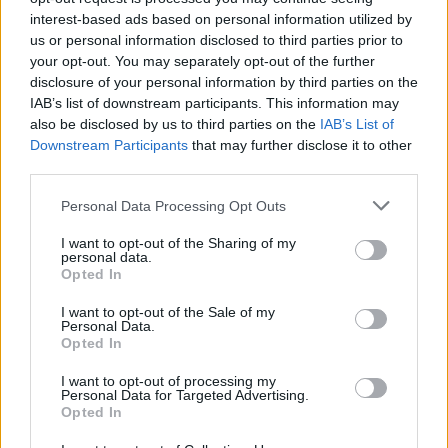
Ajax groeit onder Míchel, maar transfermarkt
interest-based ads based on personal information utilized by
blijft cruciaal
us or personal information disclosed to third parties prior to
your opt-out. You may separately opt-out of the further
Ajax-talent Mohamed Abdalla schrijft Europese
disclosure of your personal information by third parties on the
geschiedenis
IAB’s list of downstream participants. This information may
also be disclosed by us to third parties on the
IAB’s List of
Downstream Participants
that may further disclose it to other
Shane Kluivert krijgt kans van Flick en begint in
third parties.
de basis bij FC Barcelona
Personal Data Processing Opt Outs
Servische media vergelijken Ajax-talent Abdellah
Ouazane met Lionel Messi
I want to opt-out of the Sharing of my
personal data.
Opted In
Ajax zet grote stap richting volgende ronde na
ruime zege op Vojvodina
I want to opt-out of the Sale of my
Personal Data.
Opted In
Dusan Tadic kijkt met bijzondere gevoelens naar
Ajax - Vojvodina
I want to opt-out of processing my
Personal Data for Targeted Advertising.
Opted In
Zo veranderde de relatie tussen Rafael van der