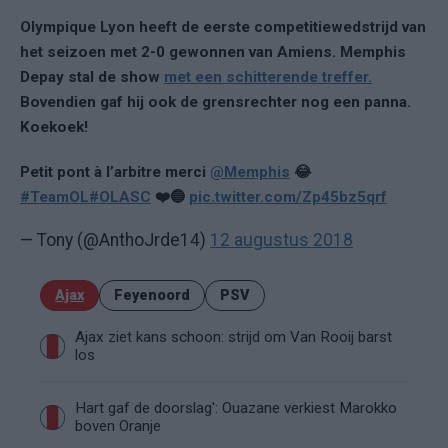
Olympique Lyon heeft de eerste competitiewedstrijd van
het seizoen met 2-0 gewonnen van Amiens. Memphis
Depay stal de show
met een schitterende treffer.
Bovendien gaf hij ook de grensrechter nog een panna.
Koekoek!
Petit pont à l’arbitre merci
@Memphis
😂
#TeamOL
#OLASC
❤️🔵
pic.twitter.com/Zp45bz5qrf
— Tony (@AnthoJrde14)
12 augustus 2018
Ajax
Feyenoord
PSV
Ajax ziet kans schoon: strijd om Van Rooij barst
los
Hart gaf de doorslag': Ouazane verkiest Marokko
boven Oranje