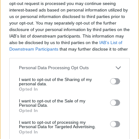
opt-out request is processed you may continue seeing
interest-based ads based on personal information utilized by
Ajax groeit onder Míchel, maar transfermarkt
blijft cruciaal
us or personal information disclosed to third parties prior to
your opt-out. You may separately opt-out of the further
disclosure of your personal information by third parties on the
Ajax-talent Mohamed Abdalla schrijft Europese
IAB’s list of downstream participants. This information may
geschiedenis
also be disclosed by us to third parties on the
IAB’s List of
Downstream Participants
that may further disclose it to other
Shane Kluivert krijgt kans van Flick en begint in
third parties.
de basis bij FC Barcelona
Personal Data Processing Opt Outs
Servische media vergelijken Ajax-talent Abdellah
I want to opt-out of the Sharing of my
Ouazane met Lionel Messi
personal data.
Opted In
Ajax zet grote stap richting volgende ronde na
I want to opt-out of the Sale of my
ruime zege op Vojvodina
Personal Data.
Opted In
Dusan Tadic kijkt met bijzondere gevoelens naar
I want to opt-out of processing my
Ajax - Vojvodina
Personal Data for Targeted Advertising.
Opted In