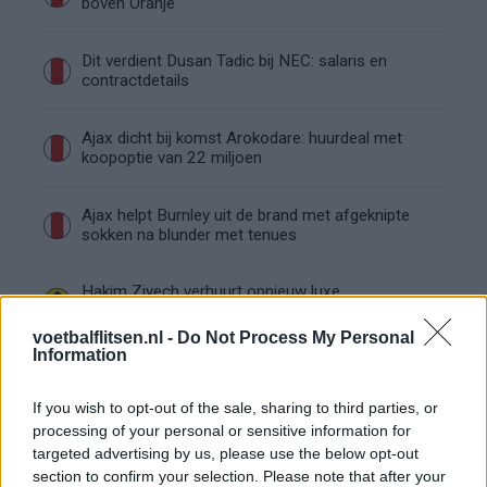
boven Oranje
Dit verdient Dusan Tadic bij NEC: salaris en
contractdetails
Ajax dicht bij komst Arokodare: huurdeal met
koopoptie van 22 miljoen
Ajax helpt Burnley uit de brand met afgeknipte
sokken na blunder met tenues
Hakim Ziyech verhuurt opnieuw luxe
appartement op Amsterdamse Zuidas
voetbalflitsen.nl -
Do Not Process My Personal
Information
Marcos Leonardo laat eerste indruk achter bij
Ajax: 'Hier gaan fans van genieten'
If you wish to opt-out of the sale, sharing to third parties, or
processing of your personal or sensitive information for
Resterend oefenprogramma Ajax: waar zijn de
targeted advertising by us, please use the below opt-out
duels te zien
section to confirm your selection. Please note that after your