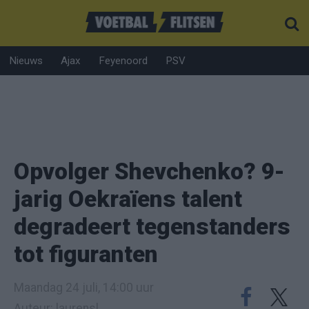
Nieuws
Ajax
Feyenoord
PSV
Opvolger Shevchenko? 9-
jarig Oekraïens talent
degradeert tegenstanders
tot figuranten
Maandag 24 juli, 14:00 uur
Auteur: laurensl