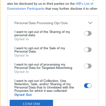
also be disclosed by us to third parties on the
IAB’s List of
Waarom het idee toch blijft leven
Downstream Participants
that may further disclose it to other
third parties.
Voetbalclubs leven niet alleen van realiteit, maar ook van
Personal Data Processing Opt Outs
projectie en verlangen. Zeker bij een club met een
uitgesproken identiteit blijven supporters zoeken naar figuren
I want to opt-out of the Sharing of my
personal data.
die aansluiten bij het historische ideaalbeeld. Guardiola
Opted In
vertegenwoordigt dat beeld bijna perfect. Niet omdat hij
daadwerkelijk onderweg lijkt naar Amsterdam, maar omdat hij
I want to opt-out of the Sale of my
Personal Data.
staat voor het type voetbal waarmee Ajax zichzelf het liefst
Opted In
identificeert.
I want to opt-out of processing my
Personal Data for Targeted Advertising.
Conclusie
Opted In
I want to opt-out of Collection, Use,
Het idee van Pep Guardiola bij Ajax is uiteindelijk minder een
Retention, Sale, and/or Sharing of my
Personal Data that Is Unrelated with the
realistisch transferscenario en meer een verhaal over
Purposes for which it was collected.
identiteit. De naam Guardiola roept direct het verlangen op
Opted Out
naar controle, herkenbaarheid en Cruijff-voetbal. En precies
CONFIRM
daarom blijft zo’n droom terugkeren zodra Ajax opnieuw op