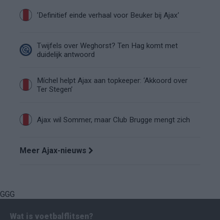
‘Definitief einde verhaal voor Beuker bij Ajax’
Twijfels over Weghorst? Ten Hag komt met
duidelijk antwoord
Míchel helpt Ajax aan topkeeper: ‘Akkoord over
Ter Stegen’
Ajax wil Sommer, maar Club Brugge mengt zich
Meer Ajax-nieuws
GGG
Wat is voetbalflitsen?