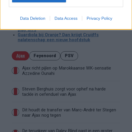
zoek gaat naar richting.
Data Deletion
Data Access
Privacy Policy
Lees ook:
Driessen komt met nieuw plan voor Nederlandse
play-offs
Guardiola bij Oranje? Dan krijgt Cruijffs
nalatenschap een nieuw hoofdstuk
Ajax
Feyenoord
PSV
Ajax richt pijlen op Marokkaanse WK-sensatie
Azzedine Ounahi
Steven Berghuis zorgt voor ophef na harde
tackle in oefenduel van Ajax
Dit houdt de transfer van Marc-André ter Stegen
naar Ajax nog tegen
De terugkeer van Daley Blind past in een groter