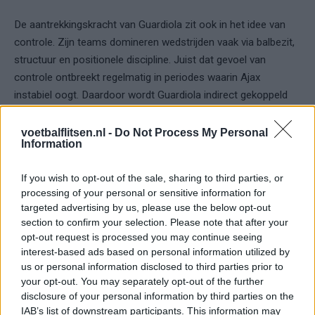
De aantrekkingskracht van Guardiola zit ook in het idee van
controle. Zijn teams domineren wedstrijden vaak via balbezit,
structuur en positionele discipline. Juist dat gevoel van
controle ontbreekt regelmatig in periodes waarin Ajax
instabiel oogt. Daardoor wordt Guardiola indirect gekoppeld
aan iets waar de club voortdurend naar zoekt: sportieve rust
via een duidelijke voetbalvisie.
voetbalflitsen.nl -
Do Not Process My Personal
Information
De kloof tussen droom en realiteit
If you wish to opt-out of the sale, sharing to third parties, or
processing of your personal or sensitive information for
Tegelijkertijd laat de discussie ook zien hoe groot de afstand
targeted advertising by us, please use the below opt-out
is tussen het huidige Ajax en absolute Europese topclubs.
section to confirm your selection. Please note that after your
Guardiola opereert in een omgeving met enorme budgetten,
opt-out request is processed you may continue seeing
wereldselecties en directe Champions League-druk. Ajax
interest-based ads based on personal information utilized by
bevindt zich financieel en competitief in een compleet andere
us or personal information disclosed to third parties prior to
your opt-out. You may separately opt-out of the further
context. Dat maakt het scenario praktisch vrijwel onmogelijk,
disclosure of your personal information by third parties on the
maar symbolisch juist interessant.
IAB’s list of downstream participants. This information may